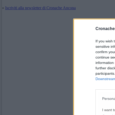
»
Iscriviti alla newsletter di Cronache Ancona
Cronache
If you wish 
sensitive in
confirm you
continue se
information 
further disc
participants
Downstream 
Persona
I want t