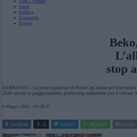
Tutti i comuni
Sport
Politica
Economia
Eventi
Beko,
L’al
stop a
FABRIANO – La preoccupazione di Fiom Cgil anche per Electrolux di C
2026 ancora in peggioramento, partnership industriale con il colosso 
8 Maggio 2026 - Ore 08:25
Facebook
X
LinkedIn
Whatsapp
Stampa