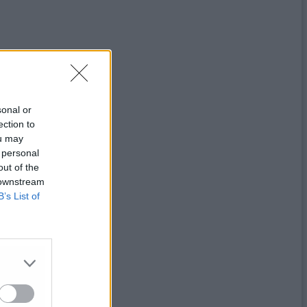
sonal or
ection to
ou may
 personal
out of the
 downstream
B’s List of