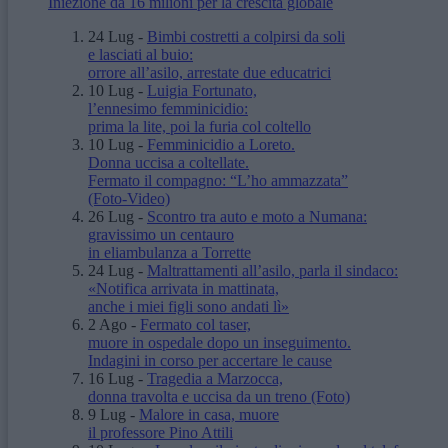
Iniezione da 16 milioni per la crescita globale
24 Lug
-
Bimbi costretti a colpirsi da soli
e lasciati al buio:
orrore all’asilo, arrestate due educatrici
10 Lug
-
Luigia Fortunato,
l’ennesimo femminicidio:
prima la lite, poi la furia col coltello
10 Lug
-
Femminicidio a Loreto.
Donna uccisa a coltellate.
Fermato il compagno: “L’ho ammazzata”
(Foto-Video)
26 Lug
-
Scontro tra auto e moto a Numana:
gravissimo un centauro
in eliambulanza a Torrette
24 Lug
-
Maltrattamenti all’asilo, parla il sindaco:
«Notifica arrivata in mattinata,
anche i miei figli sono andati lì»
2 Ago
-
Fermato col taser,
muore in ospedale dopo un inseguimento.
Indagini in corso per accertare le cause
16 Lug
-
Tragedia a Marzocca,
donna travolta e uccisa da un treno
(Foto)
9 Lug
-
Malore in casa, muore
il professore Pino Attili