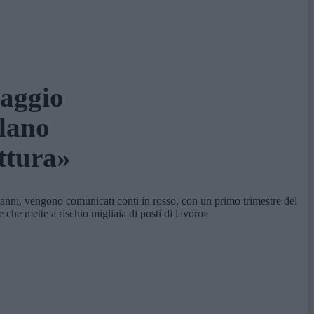
maggio
elano
ottura»
nni, vengono comunicati conti in rosso, con un primo trimestre del
he mette a rischio migliaia di posti di lavoro»