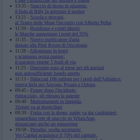
e sale climatizzate per anziani e fragili
13:35
-
Spaccio di droga in spiaggia:
il fiuto di Billy fa arrestare il pusher
13:21
-
Scuola e giovani,
al Teatro delle Muse l'incontro con Alberto Pellai
11:59
-
Residenze e centri diurni:
le Marche aumentano i posti del 35%
11:35
-
Nuovo purificatore d'aria
donato alla Pink Room di Oncologia
11:28
-
Alloggiano in hotel
e scappano senza pagare:
il questore emette 5 fogli di via
11:25
-
Duecento euro al mese per gli anziani
non autosufficienti: bando aperto
11:13
-
Sbloccati 106 milioni per i porti dell'Adriatico:
nuova linfa per Ancona, Pesaro e Ortona
09:45
-
Fugge dopo l'incidente:
rintracciato, gli ritirano la patente
09:40
-
Maltrattamenti in famiglia,
31enne va ai domiciliari
09:39
-
Figlia con la droga, padre va dai carabinieri:
smantellata rete di spaccio su WhatsApp,
denunciato anche un minorenne
19:58
-
Pieralisi, svolta societaria:
Ver Capital acquisisce il 70% del capitale.