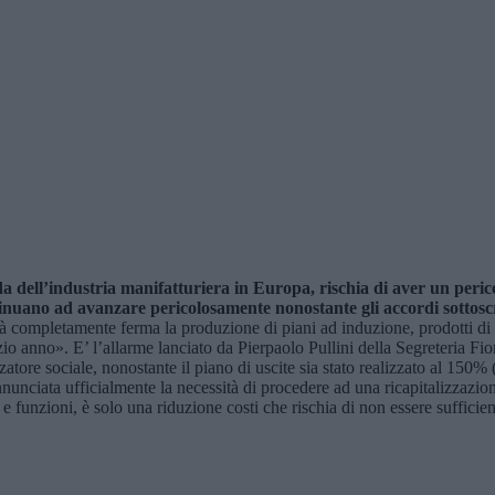
a dell’industria manifatturiera in Europa, rischia di aver un perico
ntinuano ad avanzare pericolosamente nonostante gli accordi sottoscr
completamente ferma la produzione di piani ad induzione, prodotti di pu
inizio anno». E’ l’allarme lanciato da Pierpaolo Pullini della Segreteria 
tore sociale, nonostante il piano di uscite sia stato realizzato al 150% (o
annunciata ufficialmente la necessità di procedere ad una ricapitalizzazi
i e funzioni, è solo una riduzione costi che rischia di non essere suffici