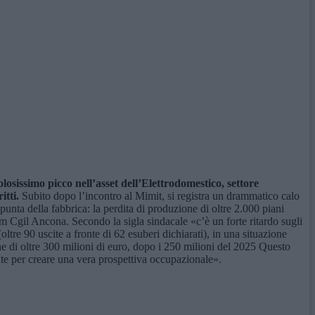
losissimo picco nell’asset dell’Elettrodomestico, settore
itti.
Subito dopo l’incontro al Mimit, si registra un drammatico calo
nta della fabbrica: la perdita di produzione di oltre 2.000 piani
Fiom Cgil Ancona. Secondo la sigla sindacale «c’è un forte ritardo sugli
ltre 90 uscite a fronte di 62 esuberi dichiarati), in una situazione
one di oltre 300 milioni di euro, dopo i 250 milioni del 2025 Questo
ente per creare una vera prospettiva occupazionale».