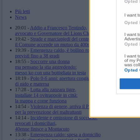
Opted 
Più letti
I want t
News
Opted 
20:01
-
Addio a Francesco Tentindo,
avvocato e Governatore del Lions Club
I want 
Advertis
19:42
-
Strade e marciapiedi del centro:
Opted 
il Comune accende un mutuo da 400mila euro
19:39
-
Emergenza caldo, è bollino rosso:
previsti fino a 38 gradi
I want t
of my P
18:55
-
Soccorre una donna
was col
ma pensano la stia aggredendo:
Opted 
messo ko con una bottigliata in testa
18:19
-
Polo 0-6 anni: apertura congiunta
di nido e materna
17:28
-
Lotta alla zanzara tigre,
installate 14 ovitrappole in città:
la mappa e come funziona
14:54
-
Violenza di genere, arriva il Protocollo "Zeus"
per la prevenzione dei maltrattanti
14:14
-
Incidente e omissione di soccorso:
revocati i domiciliari,
40enne finisce a Montacuto
13:38
-
Emergenza caldo: spesa a domicilio