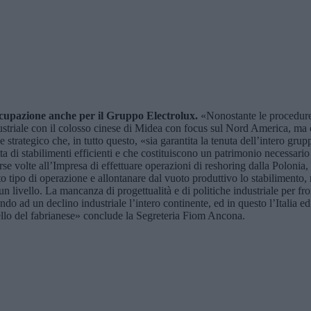
cupazione anche per il Gruppo Electrolux.
«Nonostante le procedure 
striale con il colosso cinese di Midea con focus sul Nord America, ma c
rategico che, in tutto questo, «sia garantita la tenuta dell’intero gruppo
tta di stabilimenti efficienti e che costituiscono un patrimonio necessario 
e volte all’Impresa di effettuare operazioni di reshoring dalla Polonia
to tipo di operazione e allontanare dal vuoto produttivo lo stabilimento,
ivello. La mancanza di progettualità e di politiche industriale per fron
do ad un declino industriale l’intero continente, ed in questo l’Italia ed
ello del fabrianese» conclude la Segreteria Fiom Ancona.