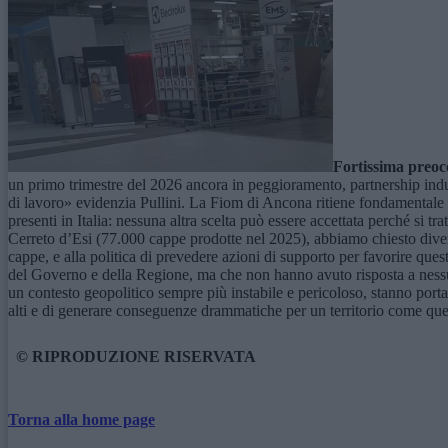
Fortissima preoc
un primo trimestre del 2026 ancora in peggioramento, partnership indu
di lavoro» evidenzia Pullini. La Fiom di Ancona ritiene fondamentale e st
presenti in Italia: nessuna altra scelta può essere accettata perché si tra
Cerreto d’Esi (77.000 cappe prodotte nel 2025), abbiamo chiesto divers
cappe, e alla politica di prevedere azioni di supporto per favorire ques
del Governo e della Regione, ma che non hanno avuto risposta a nessun l
un contesto geopolitico sempre più instabile e pericoloso, stanno portan
alti e di generare conseguenze drammatiche per un territorio come qu
© RIPRODUZIONE RISERVATA
Torna alla home page