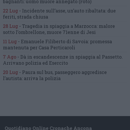
bagnanti:
uomo muore annegato
(Foto)
22 Lug
-
Incidente sull’asse, un’auto ribaltata:
due
feriti, strada chiusa
28 Lug
-
Tragedia in spiaggia a Marzocca:
malore
sotto l’ombrellone,
muore 71enne di Jesi
11 Lug
-
Emanuele Filiberto di Savoia:
promessa
mantenuta
per Casa Perticaroli
7 Ago
-
Dà in escandescenze in spiaggia al Passetto.
Arrivano polizia ed Esercito
20 Lug
-
Paura sul bus, passeggero
aggredisce
l’autista: arriva la polizia
Quotidiano Online Cronache Ancona