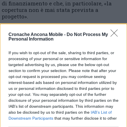
di finanziamento e che, in particolare, «la
copertura non è mai stata prevista a
progetto».
Cronache Ancona Mobile -
Do Not Process My
Personal Information
Cantieri Pnrr, corsa contro il tempo, Tombolini:
If you wish to opt-out of the sale, sharing to third parties, or
«Ancona Comune virtuoso per lo stato di
processing of your personal or sensitive information for
avanzamento medio lavori»
targeted advertising by us, please use the below opt-out
section to confirm your selection. Please note that after your
opt-out request is processed you may continue seeing
Resterà 4 metri più corta: la piscina olimpica
interest-based ads based on personal information utilized by
«Potrà comunque ospitare competizioni
us or personal information disclosed to third parties prior to
internazionali»
your opt-out. You may separately opt-out of the further
disclosure of your personal information by third parties on the
IAB’s list of downstream participants. This information may
also be disclosed by us to third parties on the
IAB’s List of
Downstream Participants
that may further disclose it to other
third parties.