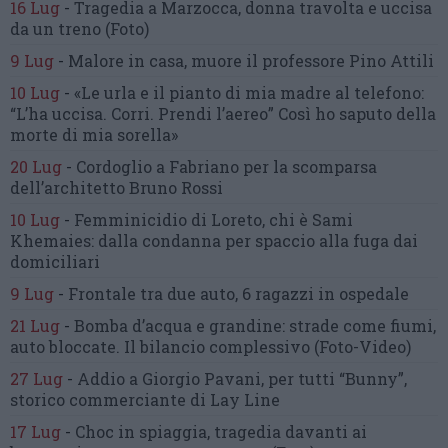
16 Lug
-
Tragedia a Marzocca,
donna travolta e uccisa
da un treno
(Foto)
9 Lug
-
Malore in casa, muore
il professore Pino Attili
10 Lug
-
«Le urla e il pianto di mia madre al telefono:
“L’ha uccisa. Corri. Prendi l’aereo”
Così ho saputo della
morte di mia sorella»
20 Lug
-
Cordoglio a Fabriano per la scomparsa
dell’architetto Bruno Rossi
10 Lug
-
Femminicidio di Loreto, chi è Sami
Khemaies:
dalla condanna per spaccio
alla fuga dai
domiciliari
9 Lug
-
Frontale tra due auto,
6 ragazzi in ospedale
21 Lug
-
Bomba d’acqua e grandine:
strade come fiumi,
auto bloccate.
Il bilancio complessivo
(Foto-Video)
27 Lug
-
Addio a Giorgio Pavani,
per tutti “Bunny”,
storico commerciante di Lay Line
17 Lug
-
Choc in spiaggia,
tragedia davanti ai