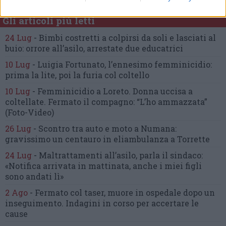
Gli articoli più letti
24 Lug
-
Bimbi costretti a colpirsi da soli
e lasciati al
buio:
orrore all’asilo, arrestate due educatrici
10 Lug
-
Luigia Fortunato,
l’ennesimo femminicidio:
prima la lite, poi la furia col coltello
10 Lug
-
Femminicidio a Loreto.
Donna uccisa a
coltellate.
Fermato il compagno: “L’ho ammazzata”
(Foto-Video)
26 Lug
-
Scontro tra auto e moto a Numana:
gravissimo un centauro
in eliambulanza a Torrette
24 Lug
-
Maltrattamenti all’asilo, parla il sindaco:
«Notifica arrivata in mattinata,
anche i miei figli
sono andati lì»
2 Ago
-
Fermato col taser,
muore in ospedale dopo un
inseguimento.
Indagini in corso per accertare le
cause