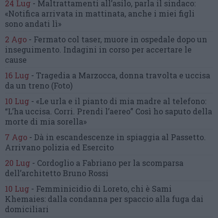
24 Lug
-
Maltrattamenti all’asilo, parla il sindaco:
«Notifica arrivata in mattinata,
anche i miei figli
sono andati lì»
2 Ago
-
Fermato col taser,
muore in ospedale dopo un
inseguimento.
Indagini in corso per accertare le
cause
16 Lug
-
Tragedia a Marzocca,
donna travolta e uccisa
da un treno
(Foto)
10 Lug
-
«Le urla e il pianto di mia madre al telefono:
“L’ha uccisa. Corri. Prendi l’aereo”
Così ho saputo della
morte di mia sorella»
7 Ago
-
Dà in escandescenze in spiaggia al Passetto.
Arrivano polizia ed Esercito
20 Lug
-
Cordoglio a Fabriano per la scomparsa
dell’architetto Bruno Rossi
10 Lug
-
Femminicidio di Loreto, chi è Sami
Khemaies:
dalla condanna per spaccio
alla fuga dai
domiciliari