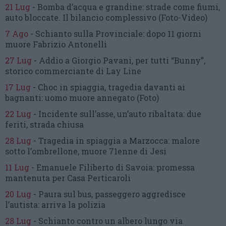
21 Lug
-
Bomba d’acqua e grandine:
strade come fiumi,
auto bloccate.
Il bilancio complessivo
(Foto-Video)
7 Ago
-
Schianto sulla Provinciale:
dopo 11 giorni
muore Fabrizio Antonelli
27 Lug
-
Addio a Giorgio Pavani,
per tutti “Bunny”,
storico commerciante di Lay Line
17 Lug
-
Choc in spiaggia,
tragedia davanti ai
bagnanti:
uomo muore annegato
(Foto)
22 Lug
-
Incidente sull’asse, un’auto ribaltata:
due
feriti, strada chiusa
28 Lug
-
Tragedia in spiaggia a Marzocca:
malore
sotto l’ombrellone,
muore 71enne di Jesi
11 Lug
-
Emanuele Filiberto di Savoia:
promessa
mantenuta
per Casa Perticaroli
20 Lug
-
Paura sul bus, passeggero
aggredisce
l’autista: arriva la polizia
28 Lug
-
Schianto contro un albero
lungo via