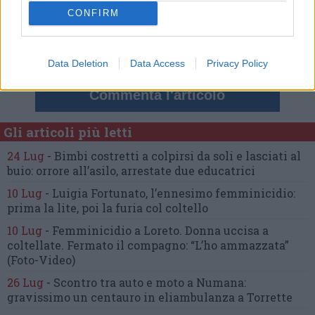
Nessun commento presente
CONFIRM
Commenta
Data Deletion
Data Access
Privacy Policy
Commenta l'articolo
Gli articoli più letti
24 Lug
-
Bimbi costretti a colpirsi da soli
e lasciati al
buio:
orrore all’asilo, arrestate due educatrici
10 Lug
-
Luigia Fortunato,
l’ennesimo femminicidio:
prima la lite, poi la furia col coltello
10 Lug
-
Femminicidio a Loreto.
Donna uccisa a
coltellate.
Fermato il compagno: “L’ho ammazzata”
(Foto-Video)
26 Lug
-
Scontro tra auto e moto a Numana:
gravissimo un centauro
in eliambulanza a Torrette