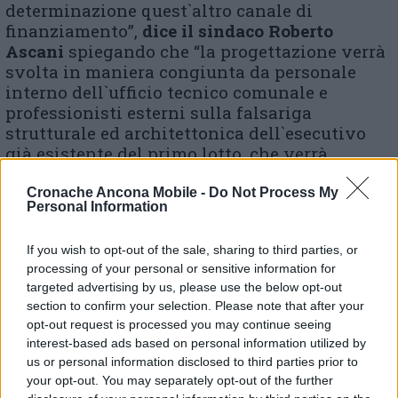
determinazione quest`altro canale di
finanziamento”,
dice il sindaco Roberto
Ascani
spiegando che “la progettazione verrà
svolta in maniera congiunta da personale
interno dell`ufficio tecnico comunale e
professionisti esterni sulla falsariga
strutturale ed architettonica dell`esecutivo
già esistente del primo lotto, che verrà
adeguato sul piano del calcolo strutturale e al
quale si andrà ad agganciare il secondo
Cronache Ancona Mobile -
Do Not Process My
Personal Information
stralcio la cui parte più cospicua è quella
legata all`impiantistica e ai volumi”. Se il
If you wish to opt-out of the sale, sharing to third parties, or
primo lotto è già inserito nel piano dell`opere
processing of your personal or sensitive information for
pubbliche con copertura finanziaria derivante
targeted advertising by us, please use the below opt-out
dall`alienazione delle quote Prometeo e in
section to confirm your selection. Please note that after your
linea generale si preferisce evitare
opt-out request is processed you may continue seeing
l`accensione di mutui che inciderebbero sugli
interest-based ads based on personal information utilized by
equilibri di bilancio, i requisiti per questo
us or personal information disclosed to third parties prior to
nuovo bando sembrano “perfettamente adatti
your opt-out. You may separately opt-out of the further