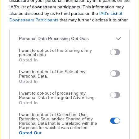
alla nostra situazione, in cui la
disclosure of your personal information by third parties on the
ristrutturazione dell`attuale plesso in quanto
IAB’s list of downstream participants. This information may
edificio vincolato non è conveniente ed è
also be disclosed by us to third parties on the
IAB’s List of
Downstream Participants
that may further disclose it to other
dunque necessario realizzare nuove
third parties.
costruzioni”.
Personal Data Processing Opt Outs
I want to opt-out of the Sharing of my
© RIPRODUZIONE RISERVATA
personal data.
Opted In
Vai alla home
I want to opt-out of the Sale of my
Personal Data.
Opted In
I want to opt-out of processing my
Personal Data for Targeted Advertising.
Opted In
I want to opt-out of Collection, Use,
Retention, Sale, and/or Sharing of my
Personal Data that Is Unrelated with the
Commenti
Purposes for which it was collected.
Opted Out