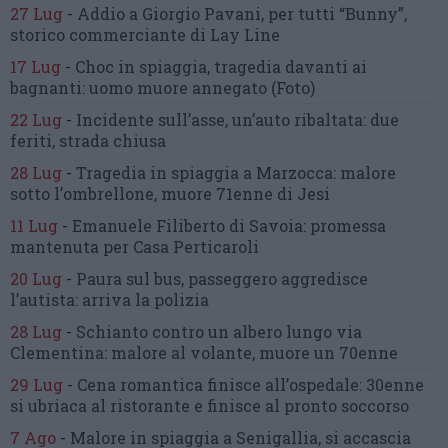
27 Lug
-
Addio a Giorgio Pavani,
per tutti “Bunny”,
storico commerciante di Lay Line
17 Lug
-
Choc in spiaggia,
tragedia davanti ai
bagnanti:
uomo muore annegato
(Foto)
22 Lug
-
Incidente sull’asse, un’auto ribaltata:
due
feriti, strada chiusa
28 Lug
-
Tragedia in spiaggia a Marzocca:
malore
sotto l’ombrellone,
muore 71enne di Jesi
11 Lug
-
Emanuele Filiberto di Savoia:
promessa
mantenuta
per Casa Perticaroli
20 Lug
-
Paura sul bus, passeggero
aggredisce
l’autista: arriva la polizia
28 Lug
-
Schianto contro un albero
lungo via
Clementina:
malore al volante, muore un 70enne
29 Lug
-
Cena romantica finisce all’ospedale:
30enne
si ubriaca al ristorante
e finisce al pronto soccorso
7 Ago
-
Malore in spiaggia a Senigallia,
si accascia