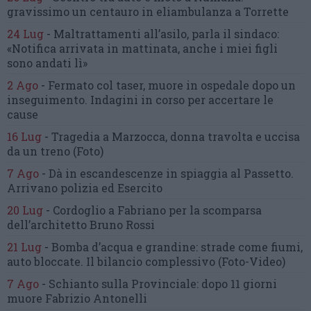
gravissimo un centauro
in eliambulanza a Torrette
24 Lug
-
Maltrattamenti all’asilo, parla il sindaco:
«Notifica arrivata in mattinata,
anche i miei figli
sono andati lì»
2 Ago
-
Fermato col taser,
muore in ospedale dopo un
inseguimento.
Indagini in corso per accertare le
cause
16 Lug
-
Tragedia a Marzocca,
donna travolta e uccisa
da un treno
(Foto)
7 Ago
-
Dà in escandescenze in spiaggia al Passetto.
Arrivano polizia ed Esercito
20 Lug
-
Cordoglio a Fabriano per la scomparsa
dell’architetto Bruno Rossi
21 Lug
-
Bomba d’acqua e grandine:
strade come fiumi,
auto bloccate.
Il bilancio complessivo
(Foto-Video)
7 Ago
-
Schianto sulla Provinciale:
dopo 11 giorni
muore Fabrizio Antonelli