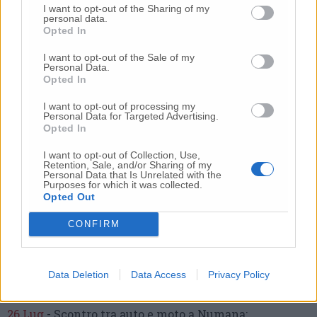
I want to opt-out of the Sharing of my
personal data.
Opted In
I want to opt-out of the Sale of my
Personal Data.
Opted In
Commenti
I want to opt-out of processing my
Personal Data for Targeted Advertising.
Nessun commento presente
Opted In
I want to opt-out of Collection, Use,
Commenta
Retention, Sale, and/or Sharing of my
Personal Data that Is Unrelated with the
Purposes for which it was collected.
Opted Out
Commenta l'articolo
CONFIRM
Gli articoli più letti
Data Deletion
Data Access
Privacy Policy
24 Lug
-
Bimbi costretti a colpirsi da soli
e lasciati al
buio:
orrore all’asilo, arrestate due educatrici
26 Lug
-
Scontro tra auto e moto a Numana: