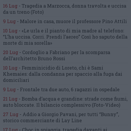
16 Lug
-
Tragedia a Marzocca,
donna travolta e uccisa
da un treno
(Foto)
9 Lug
-
Malore in casa, muore
il professore Pino Attili
10 Lug
-
«Le urla e il pianto di mia madre al telefono:
“L’ha uccisa. Corri. Prendi l’aereo”
Così ho saputo della
morte di mia sorella»
20 Lug
-
Cordoglio a Fabriano per la scomparsa
dell’architetto Bruno Rossi
10 Lug
-
Femminicidio di Loreto, chi è Sami
Khemaies:
dalla condanna per spaccio
alla fuga dai
domiciliari
9 Lug
-
Frontale tra due auto,
6 ragazzi in ospedale
21 Lug
-
Bomba d’acqua e grandine:
strade come fiumi,
auto bloccate.
Il bilancio complessivo
(Foto-Video)
27 Lug
-
Addio a Giorgio Pavani,
per tutti “Bunny”,
storico commerciante di Lay Line
17 Lug
-
Choc in spiaggia,
tragedia davanti ai