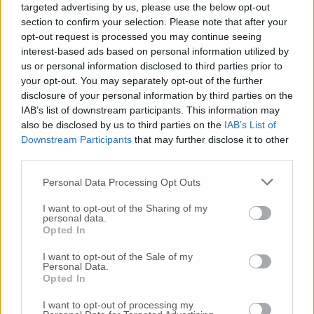
targeted advertising by us, please use the below opt-out
Conte: «Entro stasera i provvedimenti,
section to confirm your selection. Please note that after your
nelle zone dove non ci sono focolai non ha
opt-out request is processed you may continue seeing
senso chiudere le scuole»
interest-based ads based on personal information utilized by
us or personal information disclosed to third parties prior to
Ceriscioli: «Caso sospetto a Rimini,
your opt-out. You may separately opt-out of the further
chiesto al Governo di fare presto Fake
disclosure of your personal information by third parties on the
news sulle scuole chiuse»
IAB’s list of downstream participants. This information may
also be disclosed by us to third parties on the
IAB’s List of
Azienda si mette in quarantena: titolare e
Downstream Participants
that may further disclose it to other
dipendenti erano stati al lavoro in
third parties.
Lombardia
Personal Data Processing Opt Outs
«Coronavirus, negativi i sei tamponi
analizzati oggi a Torrette»
I want to opt-out of the Sharing of my
personal data.
Opted In
Assalto ai supermercati tra mascherine e
scaffali semi-vuoti Amuchina esaurita
I want to opt-out of the Sale of my
Personal Data.
ovunque
Opted In
«Coronavirus un altro terremoto, evitare
I want to opt-out of processing my