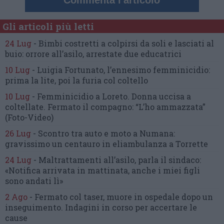
Commenta l'articolo
Gli articoli più letti
24 Lug
-
Bimbi costretti a colpirsi da soli
e lasciati al
buio:
orrore all’asilo, arrestate due educatrici
10 Lug
-
Luigia Fortunato,
l’ennesimo femminicidio:
prima la lite, poi la furia col coltello
10 Lug
-
Femminicidio a Loreto.
Donna uccisa a
coltellate.
Fermato il compagno: “L’ho ammazzata”
(Foto-Video)
26 Lug
-
Scontro tra auto e moto a Numana:
gravissimo un centauro
in eliambulanza a Torrette
24 Lug
-
Maltrattamenti all’asilo, parla il sindaco:
«Notifica arrivata in mattinata,
anche i miei figli
sono andati lì»
2 Ago
-
Fermato col taser,
muore in ospedale dopo un
inseguimento.
Indagini in corso per accertare le
cause