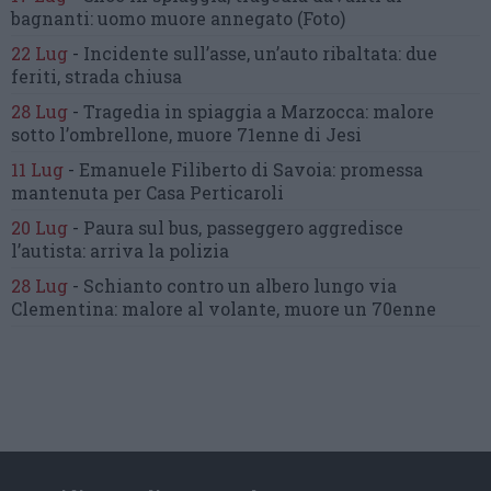
bagnanti:
uomo muore annegato
(Foto)
22 Lug
-
Incidente sull’asse, un’auto ribaltata:
due
feriti, strada chiusa
28 Lug
-
Tragedia in spiaggia a Marzocca:
malore
sotto l’ombrellone,
muore 71enne di Jesi
11 Lug
-
Emanuele Filiberto di Savoia:
promessa
mantenuta
per Casa Perticaroli
20 Lug
-
Paura sul bus, passeggero
aggredisce
l’autista: arriva la polizia
28 Lug
-
Schianto contro un albero
lungo via
Clementina:
malore al volante, muore un 70enne