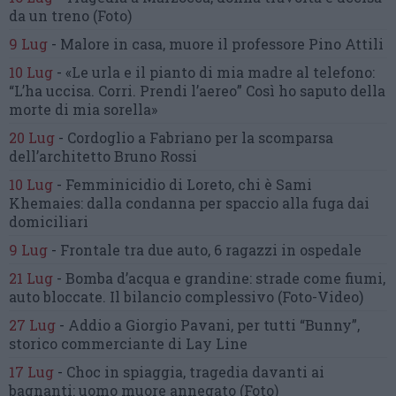
da un treno
(Foto)
9 Lug
-
Malore in casa, muore
il professore Pino Attili
10 Lug
-
«Le urla e il pianto di mia madre al telefono:
“L’ha uccisa. Corri. Prendi l’aereo”
Così ho saputo della
morte di mia sorella»
20 Lug
-
Cordoglio a Fabriano per la scomparsa
dell’architetto Bruno Rossi
10 Lug
-
Femminicidio di Loreto, chi è Sami
Khemaies:
dalla condanna per spaccio
alla fuga dai
domiciliari
9 Lug
-
Frontale tra due auto,
6 ragazzi in ospedale
21 Lug
-
Bomba d’acqua e grandine:
strade come fiumi,
auto bloccate.
Il bilancio complessivo
(Foto-Video)
27 Lug
-
Addio a Giorgio Pavani,
per tutti “Bunny”,
storico commerciante di Lay Line
17 Lug
-
Choc in spiaggia,
tragedia davanti ai
bagnanti:
uomo muore annegato
(Foto)