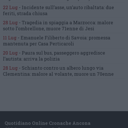
22 Lug
-
Incidente sull’asse, un’auto ribaltata:
due
feriti, strada chiusa
28 Lug
-
Tragedia in spiaggia a Marzocca:
malore
sotto l’ombrellone,
muore 71enne di Jesi
11 Lug
-
Emanuele Filiberto di Savoia:
promessa
mantenuta
per Casa Perticaroli
20 Lug
-
Paura sul bus, passeggero
aggredisce
l’autista: arriva la polizia
28 Lug
-
Schianto contro un albero
lungo via
Clementina:
malore al volante, muore un 70enne
Quotidiano Online Cronache Ancona