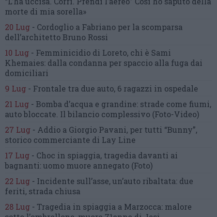
“L’ha uccisa. Corri. Prendi l’aereo”
Così ho saputo della
morte di mia sorella»
20 Lug
-
Cordoglio a Fabriano per la scomparsa
dell’architetto Bruno Rossi
10 Lug
-
Femminicidio di Loreto, chi è Sami
Khemaies:
dalla condanna per spaccio
alla fuga dai
domiciliari
9 Lug
-
Frontale tra due auto,
6 ragazzi in ospedale
21 Lug
-
Bomba d’acqua e grandine:
strade come fiumi,
auto bloccate.
Il bilancio complessivo
(Foto-Video)
27 Lug
-
Addio a Giorgio Pavani,
per tutti “Bunny”,
storico commerciante di Lay Line
17 Lug
-
Choc in spiaggia,
tragedia davanti ai
bagnanti:
uomo muore annegato
(Foto)
22 Lug
-
Incidente sull’asse, un’auto ribaltata:
due
feriti, strada chiusa
28 Lug
-
Tragedia in spiaggia a Marzocca:
malore
sotto l’ombrellone,
muore 71enne di Jesi