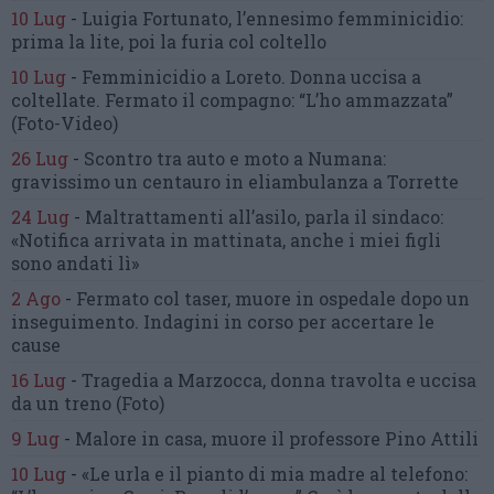
10 Lug
-
Luigia Fortunato,
l’ennesimo femminicidio:
prima la lite, poi la furia col coltello
10 Lug
-
Femminicidio a Loreto.
Donna uccisa a
coltellate.
Fermato il compagno: “L’ho ammazzata”
(Foto-Video)
26 Lug
-
Scontro tra auto e moto a Numana:
gravissimo un centauro
in eliambulanza a Torrette
24 Lug
-
Maltrattamenti all’asilo, parla il sindaco:
«Notifica arrivata in mattinata,
anche i miei figli
sono andati lì»
2 Ago
-
Fermato col taser,
muore in ospedale dopo un
inseguimento.
Indagini in corso per accertare le
cause
16 Lug
-
Tragedia a Marzocca,
donna travolta e uccisa
da un treno
(Foto)
9 Lug
-
Malore in casa, muore
il professore Pino Attili
10 Lug
-
«Le urla e il pianto di mia madre al telefono: