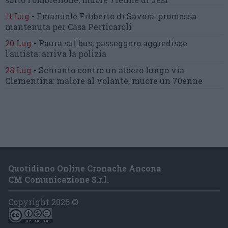
11 Lug
-
Emanuele Filiberto di Savoia:
promessa
mantenuta
per Casa Perticaroli
20 Lug
-
Paura sul bus, passeggero
aggredisce
l’autista: arriva la polizia
28 Lug
-
Schianto contro un albero
lungo via
Clementina:
malore al volante, muore un 70enne
Quotidiano Online Cronache Ancona
CM Comunicazione S.r.l.
Copyright 2026 ©