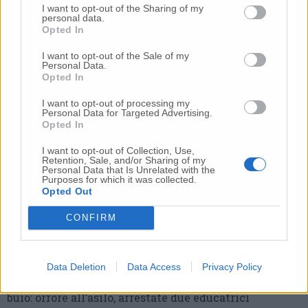
I want to opt-out of the Sharing of my
personal data.
Opted In
I want to opt-out of the Sale of my
Personal Data.
Opted In
Commenti
I want to opt-out of processing my
Personal Data for Targeted Advertising.
Opted In
Nessun commento presente
I want to opt-out of Collection, Use,
Retention, Sale, and/or Sharing of my
Personal Data that Is Unrelated with the
Commenta
Purposes for which it was collected.
Opted Out
CONFIRM
Commenta l'articolo
Gli articoli più letti
Data Deletion
Data Access
Privacy Policy
24 Lug
-
Bimbi costretti a colpirsi da soli
e lasciati al
buio:
orrore all’asilo, arrestate due educatrici