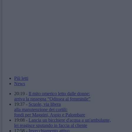
Più letti
News
20:19
-
Il mito omerico letto dalle donne:
arriva la rassegna “Odissea al femminile”
19:37
-
Scuole, via libera
alla manutenzione dei cortili:
fondi per Maggini, Aspio e Palombare
19:08
-
Lancia un bicchiere d'acqua a un'ambulante,
lei reagisce sputando in faccia al cliente
17:58
-
Invecchiamento attivo