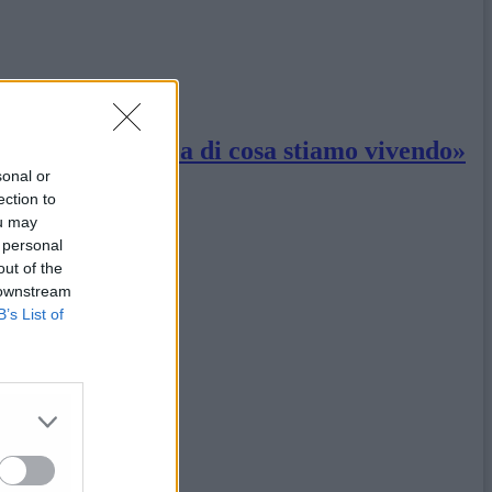
re, non avete idea di cosa stiamo vivendo»
sonal or
ection to
ou may
 personal
out of the
 downstream
B’s List of