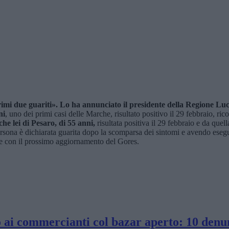
imi due guariti». Lo ha annunciato il presidente della Regione Luc
ni
, uno dei primi casi delle Marche, risultato positivo il 29 febbraio, ric
e lei di Pesaro, di 55 anni,
risultata positiva il 29 febbraio e da quel
ersona è dichiarata guarita dopo la scomparsa dei sintomi e avendo eseguit
ire con il prossimo aggiornamento del Gores.
o ai commercianti col bazar aperto: 10 denun