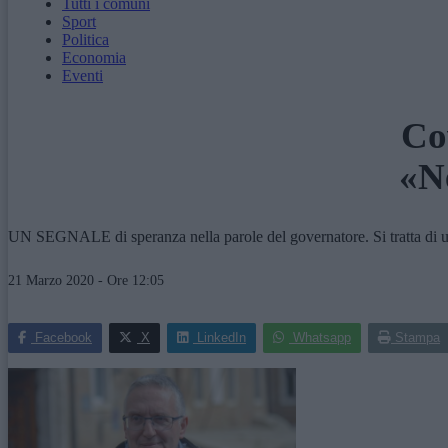
Tutti i comuni
Sport
Politica
Economia
Eventi
Cov
«Ne
UN SEGNALE di speranza nella parole del governatore. Si tratta di un 
21 Marzo 2020 - Ore 12:05
Facebook
X
LinkedIn
Whatsapp
Stampa