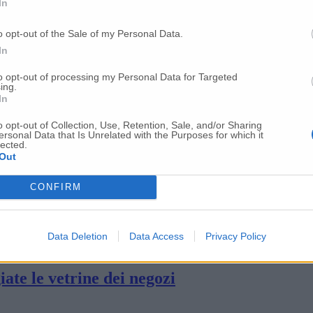
In
o opt-out of the Sale of my Personal Data.
In
to opt-out of processing my Personal Data for Targeted
ing.
In
o opt-out of Collection, Use, Retention, Sale, and/or Sharing
ersonal Data that Is Unrelated with the Purposes for which it
lected.
Out
va: due ricoverati positivi al Coronavirus
CONFIRM
lenzio come grido di battaglia, il camice pe
Data Deletion
Data Access
Privacy Policy
ate le vetrine dei negozi