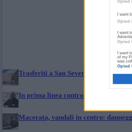
Opted 
I want t
Opted 
I want 
Advertis
Opted 
I want t
of my P
was col
Opted 
Trasferiti a San Severino da Civitano
In prima linea contro il Covid: «Il si
Macerata, vandali in centro: danneggi