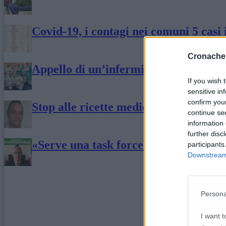
Covid-19, i contagi nei comuni 5 casi
Cronache
Appello di un’infermiera del Covid-ho
If you wish 
sensitive in
confirm you
Stop alle ricette mediche cartacee, «
continue se
information 
further disc
«Serve una task force medica», Cerisc
participants
Downstream 
Persona
I want t