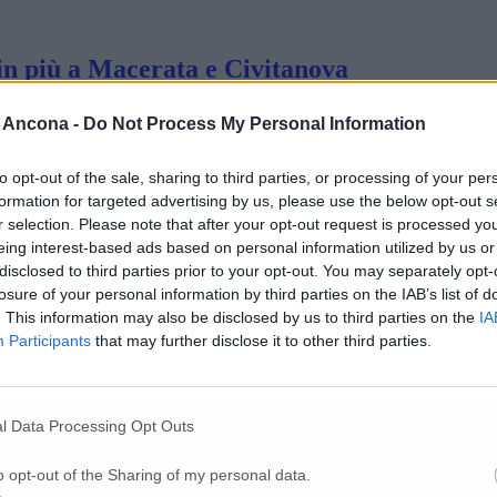
 in più a Macerata e Civitanova
 Ancona -
Do Not Process My Personal Information
spital: «State a casa anzichè uscire a corre
to opt-out of the sale, sharing to third parties, or processing of your per
formation for targeted advertising by us, please use the below opt-out s
r selection. Please note that after your opt-out request is processed y
nel Maceratese subito operativi»
eing interest-based ads based on personal information utilized by us or
disclosed to third parties prior to your opt-out. You may separately opt-
losure of your personal information by third parties on the IAB’s list of
ioli scrive al premier
. This information may also be disclosed by us to third parties on the
IA
Participants
that may further disclose it to other third parties.
l Data Processing Opt Outs
o opt-out of the Sharing of my personal data.