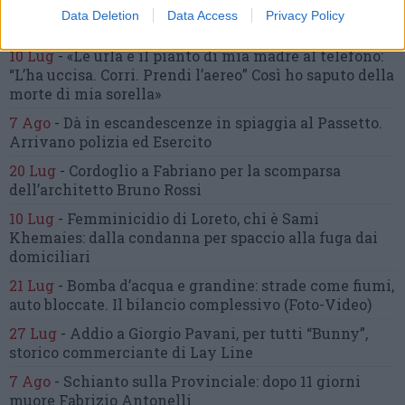
16 Lug
-
Tragedia a Marzocca,
donna travolta e uccisa
Data Deletion
Data Access
Privacy Policy
da un treno
(Foto)
10 Lug
-
«Le urla e il pianto di mia madre al telefono:
“L’ha uccisa. Corri. Prendi l’aereo”
Così ho saputo della
morte di mia sorella»
7 Ago
-
Dà in escandescenze in spiaggia al Passetto.
Arrivano polizia ed Esercito
20 Lug
-
Cordoglio a Fabriano per la scomparsa
dell’architetto Bruno Rossi
10 Lug
-
Femminicidio di Loreto, chi è Sami
Khemaies:
dalla condanna per spaccio
alla fuga dai
domiciliari
21 Lug
-
Bomba d’acqua e grandine:
strade come fiumi,
auto bloccate.
Il bilancio complessivo
(Foto-Video)
27 Lug
-
Addio a Giorgio Pavani,
per tutti “Bunny”,
storico commerciante di Lay Line
7 Ago
-
Schianto sulla Provinciale:
dopo 11 giorni
muore Fabrizio Antonelli