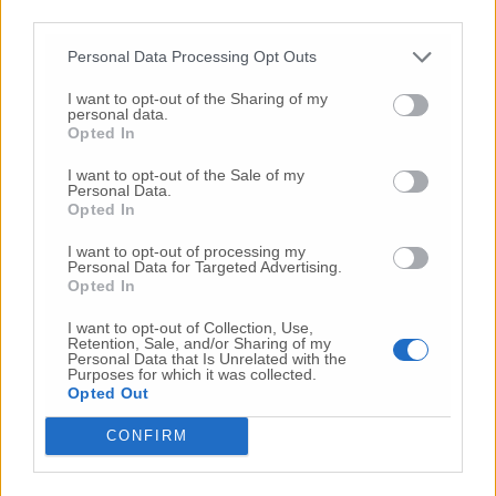
third parties.
Gli articoli più letti
Personal Data Processing Opt Outs
24 Lug
-
Bimbi costretti a colpirsi da soli
e lasciati al
I want to opt-out of the Sharing of my
buio:
orrore all’asilo, arrestate due educatrici
personal data.
Opted In
10 Lug
-
Luigia Fortunato,
l’ennesimo femminicidio:
prima la lite, poi la furia col coltello
I want to opt-out of the Sale of my
Personal Data.
10 Lug
-
Femminicidio a Loreto.
Donna uccisa a
Opted In
coltellate.
Fermato il compagno: “L’ho ammazzata”
(Foto-Video)
I want to opt-out of processing my
Personal Data for Targeted Advertising.
26 Lug
-
Scontro tra auto e moto a Numana:
Opted In
gravissimo un centauro
in eliambulanza a Torrette
I want to opt-out of Collection, Use,
24 Lug
-
Maltrattamenti all’asilo, parla il sindaco:
Retention, Sale, and/or Sharing of my
Personal Data that Is Unrelated with the
«Notifica arrivata in mattinata,
anche i miei figli
Purposes for which it was collected.
sono andati lì»
Opted Out
2 Ago
-
Fermato col taser,
muore in ospedale dopo un
CONFIRM
inseguimento.
Indagini in corso per accertare le
cause