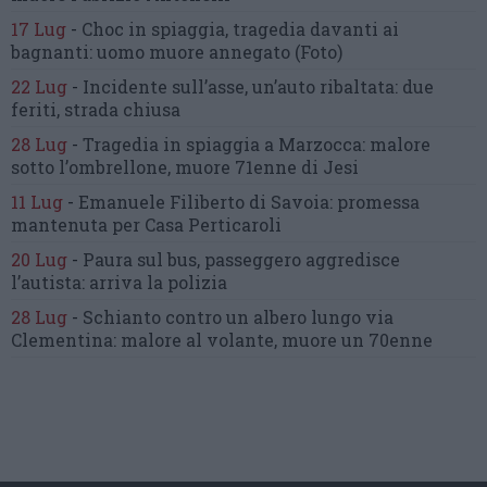
17 Lug
-
Choc in spiaggia,
tragedia davanti ai
bagnanti:
uomo muore annegato
(Foto)
22 Lug
-
Incidente sull’asse, un’auto ribaltata:
due
feriti, strada chiusa
28 Lug
-
Tragedia in spiaggia a Marzocca:
malore
sotto l’ombrellone,
muore 71enne di Jesi
11 Lug
-
Emanuele Filiberto di Savoia:
promessa
mantenuta
per Casa Perticaroli
20 Lug
-
Paura sul bus, passeggero
aggredisce
l’autista: arriva la polizia
28 Lug
-
Schianto contro un albero
lungo via
Clementina:
malore al volante, muore un 70enne