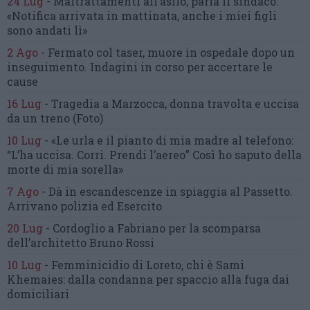
24 Lug
-
Maltrattamenti all’asilo, parla il sindaco:
«Notifica arrivata in mattinata,
anche i miei figli
sono andati lì»
2 Ago
-
Fermato col taser,
muore in ospedale dopo un
inseguimento.
Indagini in corso per accertare le
cause
16 Lug
-
Tragedia a Marzocca,
donna travolta e uccisa
da un treno
(Foto)
10 Lug
-
«Le urla e il pianto di mia madre al telefono:
“L’ha uccisa. Corri. Prendi l’aereo”
Così ho saputo della
morte di mia sorella»
7 Ago
-
Dà in escandescenze in spiaggia al Passetto.
Arrivano polizia ed Esercito
20 Lug
-
Cordoglio a Fabriano per la scomparsa
dell’architetto Bruno Rossi
10 Lug
-
Femminicidio di Loreto, chi è Sami
Khemaies:
dalla condanna per spaccio
alla fuga dai
domiciliari