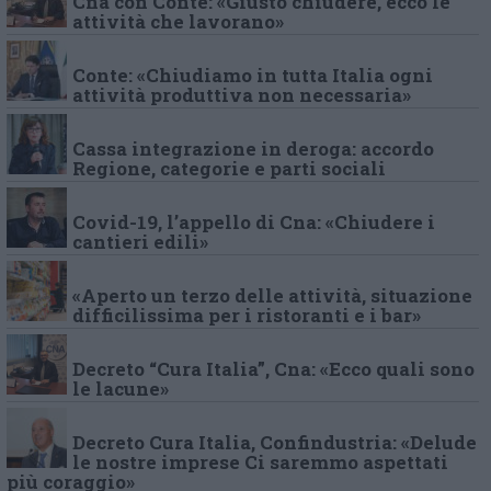
Cna con Conte: «Giusto chiudere, ecco le
attività che lavorano»
Conte: «Chiudiamo in tutta Italia ogni
attività produttiva non necessaria»
Cassa integrazione in deroga: accordo
Regione, categorie e parti sociali
Covid-19, l’appello di Cna: «Chiudere i
cantieri edili»
«Aperto un terzo delle attività, situazione
difficilissima per i ristoranti e i bar»
Decreto “Cura Italia”, Cna: «Ecco quali sono
le lacune»
Decreto Cura Italia, Confindustria: «Delude
le nostre imprese Ci saremmo aspettati
più coraggio»