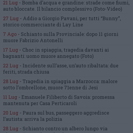
21 Lug
-
Bomba d’acqua e grandine:
strade come fiumi,
auto bloccate.
Il bilancio complessivo
(Foto-Video)
27 Lug
-
Addio a Giorgio Pavani,
per tutti “Bunny”,
storico commerciante di Lay Line
7 Ago
-
Schianto sulla Provinciale:
dopo 11 giorni
muore Fabrizio Antonelli
17 Lug
-
Choc in spiaggia,
tragedia davanti ai
bagnanti:
uomo muore annegato
(Foto)
22 Lug
-
Incidente sull’asse, un’auto ribaltata:
due
feriti, strada chiusa
28 Lug
-
Tragedia in spiaggia a Marzocca:
malore
sotto l’ombrellone,
muore 71enne di Jesi
11 Lug
-
Emanuele Filiberto di Savoia:
promessa
mantenuta
per Casa Perticaroli
20 Lug
-
Paura sul bus, passeggero
aggredisce
l’autista: arriva la polizia
28 Lug
-
Schianto contro un albero
lungo via