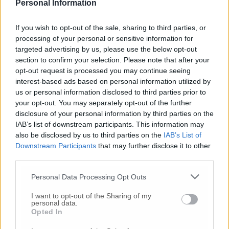
Personal Information
Guzzini dalla parte di Giulianelli: «La
politica sappia ascoltare, dallo Stato solo
If you wish to opt-out of the sale, sharing to third parties, or
un’aspirina»
processing of your personal or sensitive information for
targeted advertising by us, please use the below opt-out
section to confirm your selection. Please note that after your
«Abbiamo chiuso da una settimana: le
misure andavano adottate prima, ora non
opt-out request is processed you may continue seeing
saremmo in questa situazione»
interest-based ads based on personal information utilized by
us or personal information disclosed to third parties prior to
your opt-out. You may separately opt-out of the further
Accordo sulla cassa integrazione, istanze
disclosure of your personal information by third parties on the
al via il 31 marzo
IAB’s list of downstream participants. This information may
also be disclosed by us to third parties on the
IAB’s List of
Unimc, aggiudicato progetto europeo:
Downstream Participants
that may further disclose it to other
«Pronti ad affrontare la sfida del Covid-
third parties.
19»
Personal Data Processing Opt Outs
Filiali Bcc Recanati e Colmurano, nuovi
orari di apertura
I want to opt-out of the Sharing of my
personal data.
Opted In
Cura Italia, indennità di 600 euro «Già
arrivate 3mila richieste»