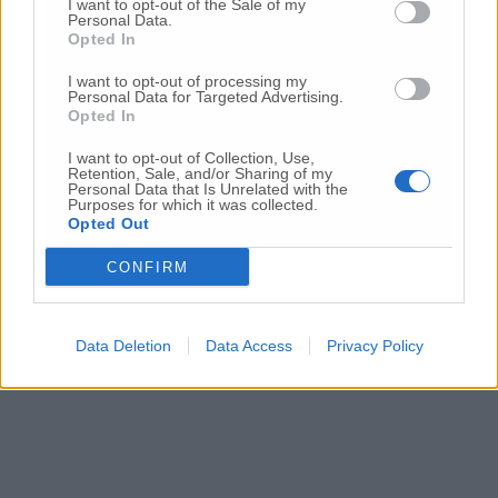
I want to opt-out of the Sale of my
Personal Data.
Opted In
Ubi, polizze pegno estese a giugno
I want to opt-out of processing my
Personal Data for Targeted Advertising.
Opted In
Nintendo, il maceratese Calcagni alla
guida del marketing
I want to opt-out of Collection, Use,
Retention, Sale, and/or Sharing of my
Personal Data that Is Unrelated with the
Purposes for which it was collected.
Opted Out
CONFIRM
Data Deletion
Data Access
Privacy Policy