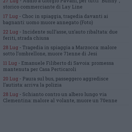
27 Lug
-
Addio a Giorgio Pavani,
per tutti “Bunny”,
storico commerciante di Lay Line
17 Lug
-
Choc in spiaggia,
tragedia davanti ai
bagnanti:
uomo muore annegato
(Foto)
22 Lug
-
Incidente sull’asse, un’auto ribaltata:
due
feriti, strada chiusa
28 Lug
-
Tragedia in spiaggia a Marzocca:
malore
sotto l’ombrellone,
muore 71enne di Jesi
11 Lug
-
Emanuele Filiberto di Savoia:
promessa
mantenuta
per Casa Perticaroli
20 Lug
-
Paura sul bus, passeggero
aggredisce
l’autista: arriva la polizia
28 Lug
-
Schianto contro un albero
lungo via
Clementina:
malore al volante, muore un 70enne