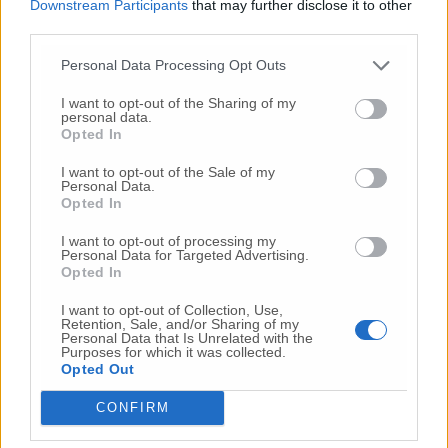
Downstream Participants
that may further disclose it to other
third parties.
Commenta l'articolo
Personal Data Processing Opt Outs
I want to opt-out of the Sharing of my
Gli articoli più letti
personal data.
Opted In
24 Lug
-
Bimbi costretti a colpirsi da soli
e lasciati al
buio:
orrore all’asilo, arrestate due educatrici
I want to opt-out of the Sale of my
Personal Data.
10 Lug
-
Luigia Fortunato,
l’ennesimo femminicidio:
Opted In
prima la lite, poi la furia col coltello
I want to opt-out of processing my
10 Lug
-
Femminicidio a Loreto.
Donna uccisa a
Personal Data for Targeted Advertising.
coltellate.
Fermato il compagno: “L’ho ammazzata”
Opted In
(Foto-Video)
I want to opt-out of Collection, Use,
26 Lug
-
Scontro tra auto e moto a Numana:
Retention, Sale, and/or Sharing of my
Personal Data that Is Unrelated with the
gravissimo un centauro
in eliambulanza a Torrette
Purposes for which it was collected.
Opted Out
24 Lug
-
Maltrattamenti all’asilo, parla il sindaco:
«Notifica arrivata in mattinata,
anche i miei figli
CONFIRM
sono andati lì»