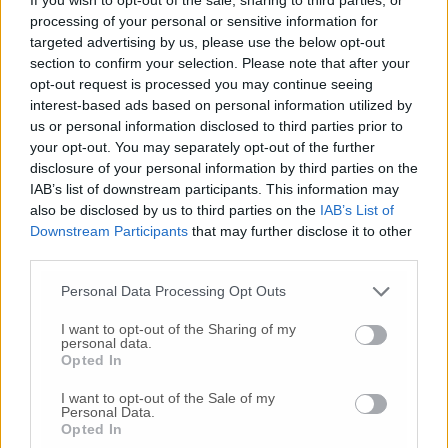
positivi nel Maceratese Quarantena: 400
persone in meno
processing of your personal or sensitive information for
targeted advertising by us, please use the below opt-out
section to confirm your selection. Please note that after your
Oltre un milione al mese per far
opt-out request is processed you may continue seeing
funzionare 24 posti letto: i costi del Covid
center
interest-based ads based on personal information utilized by
us or personal information disclosed to third parties prior to
your opt-out. You may separately opt-out of the further
disclosure of your personal information by third parties on the
IAB’s list of downstream participants. This information may
also be disclosed by us to third parties on the
IAB’s List of
Downstream Participants
that may further disclose it to other
third parties.
Personal Data Processing Opt Outs
I want to opt-out of the Sharing of my
personal data.
Opted In
I want to opt-out of the Sale of my
Personal Data.
Opted In