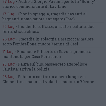
27 Lug
-
Addio a Giorgio Pavani,
per tutti “Bunny”,
storico commerciante di Lay Line
17 Lug
-
Choc in spiaggia,
tragedia davanti ai
bagnanti:
uomo muore annegato
(Foto)
22 Lug
-
Incidente sull’asse, un’auto ribaltata:
due
feriti, strada chiusa
28 Lug
-
Tragedia in spiaggia a Marzocca:
malore
sotto l’ombrellone,
muore 71enne di Jesi
11 Lug
-
Emanuele Filiberto di Savoia:
promessa
mantenuta
per Casa Perticaroli
20 Lug
-
Paura sul bus, passeggero
aggredisce
l’autista: arriva la polizia
28 Lug
-
Schianto contro un albero
lungo via
Clementina:
malore al volante, muore un 70enne