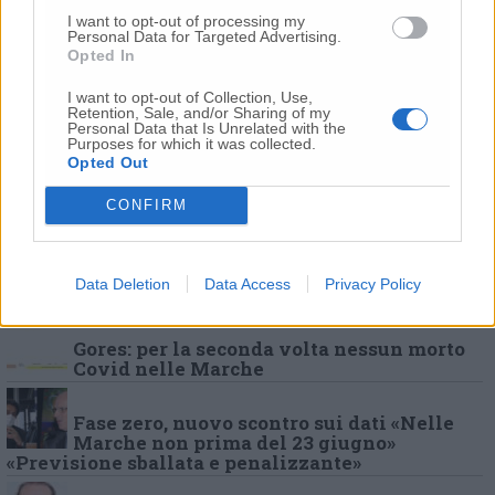
I want to opt-out of processing my
Personal Data for Targeted Advertising.
Opted In
I want to opt-out of Collection, Use,
Retention, Sale, and/or Sharing of my
Personal Data that Is Unrelated with the
Purposes for which it was collected.
Opted Out
CONFIRM
Violazione della quarantena, il
capogruppo della Lega Beruschi convocato
Data Deletion
Data Access
Privacy Policy
dalla polizia locale
Gores: per la seconda volta nessun morto
Covid nelle Marche
Fase zero, nuovo scontro sui dati «Nelle
Marche non prima del 23 giugno»
«Previsione sballata e penalizzante»