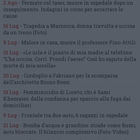
2 Ago
-
Fermato col taser,
muore in ospedale dopo un
inseguimento.
Indagini in corso per accertare le
cause
16 Lug
-
Tragedia a Marzocca,
donna travolta e uccisa
da un treno
(Foto)
9 Lug
-
Malore in casa, muore
il professore Pino Attili
10 Lug
-
«Le urla e il pianto di mia madre al telefono:
“L’ha uccisa. Corri. Prendi l’aereo”
Così ho saputo della
morte di mia sorella»
20 Lug
-
Cordoglio a Fabriano per la scomparsa
dell’architetto Bruno Rossi
10 Lug
-
Femminicidio di Loreto, chi è Sami
Khemaies:
dalla condanna per spaccio
alla fuga dai
domiciliari
9 Lug
-
Frontale tra due auto,
6 ragazzi in ospedale
21 Lug
-
Bomba d’acqua e grandine:
strade come fiumi,
auto bloccate.
Il bilancio complessivo
(Foto-Video)