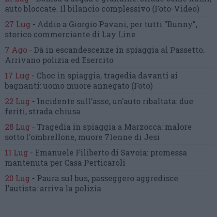
auto bloccate.
Il bilancio complessivo
(Foto-Video)
27 Lug
-
Addio a Giorgio Pavani,
per tutti “Bunny”,
storico commerciante di Lay Line
7 Ago
-
Dà in escandescenze in spiaggia al Passetto.
Arrivano polizia ed Esercito
17 Lug
-
Choc in spiaggia,
tragedia davanti ai
bagnanti:
uomo muore annegato
(Foto)
22 Lug
-
Incidente sull’asse, un’auto ribaltata:
due
feriti, strada chiusa
28 Lug
-
Tragedia in spiaggia a Marzocca:
malore
sotto l’ombrellone,
muore 71enne di Jesi
11 Lug
-
Emanuele Filiberto di Savoia:
promessa
mantenuta
per Casa Perticaroli
20 Lug
-
Paura sul bus, passeggero
aggredisce
l’autista: arriva la polizia