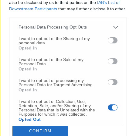
also be disclosed by us to third parties on the
IAB’s List of
Downstream Participants
that may further disclose it to other
Commenta
third parties.
Personal Data Processing Opt Outs
Commenta l'articolo
I want to opt-out of the Sharing of my
personal data.
Gli articoli più letti
Opted In
24 Lug
-
Bimbi costretti a colpirsi da soli
e lasciati al
I want to opt-out of the Sale of my
Personal Data.
buio:
orrore all’asilo, arrestate due educatrici
Opted In
10 Lug
-
Luigia Fortunato,
l’ennesimo femminicidio:
I want to opt-out of processing my
prima la lite, poi la furia col coltello
Personal Data for Targeted Advertising.
Opted In
10 Lug
-
Femminicidio a Loreto.
Donna uccisa a
coltellate.
Fermato il compagno: “L’ho ammazzata”
I want to opt-out of Collection, Use,
(Foto-Video)
Retention, Sale, and/or Sharing of my
Personal Data that Is Unrelated with the
26 Lug
-
Scontro tra auto e moto a Numana:
Purposes for which it was collected.
gravissimo un centauro
in eliambulanza a Torrette
Opted Out
24 Lug
-
Maltrattamenti all’asilo, parla il sindaco:
CONFIRM
«Notifica arrivata in mattinata,
anche i miei figli