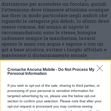
distrazione per accendere un focolaio, quindi
l’attenzione deve rimanere altissima ovunque
ma direi in modo particolare negli ambiti che
riguardo le categorie più deboli, lo sforzo deve
essere comune, dal nonno al nipote le
raccomandazioni sono le stesse, bisogna
indossare sempre la mascherina, lavarsi
spesso le mani con acqua e sapone o con un
gel a base alcolica, evitare i luoghi affollati e
mantenere il distanziamento sociale.
Certamente stiamo facendo dei sacrifici, ma
solo così supereremo questo momento».
Cronache Ancona Mobile -
Do Not Process My
Personal Information
If you wish to opt-out of the sale, sharing to third parties, or
© RIPRODUZIONE RISERVATA
processing of your personal or sensitive information for
targeted advertising by us, please use the below opt-out
Vai alla home
section to confirm your selection. Please note that after your
opt-out request is processed you may continue seeing