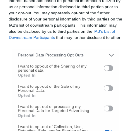
interest-based ads based on personal information utilized by
us or personal information disclosed to third parties prior to
your opt-out. You may separately opt-out of the further
disclosure of your personal information by third parties on the
IAB’s list of downstream participants. This information may
also be disclosed by us to third parties on the
IAB’s List of
Downstream Participants
that may further disclose it to other
Commenti
third parties.
Nessun commento presente
Personal Data Processing Opt Outs
I want to opt-out of the Sharing of my
Commenta
personal data.
Opted In
I want to opt-out of the Sale of my
Commenta l'articolo
Personal Data.
Opted In
Gli articoli più letti
I want to opt-out of processing my
Personal Data for Targeted Advertising.
Opted In
24 Lug
-
Bimbi costretti a colpirsi da soli
e lasciati al
buio:
orrore all’asilo, arrestate due educatrici
I want to opt-out of Collection, Use,
Retention, Sale, and/or Sharing of my