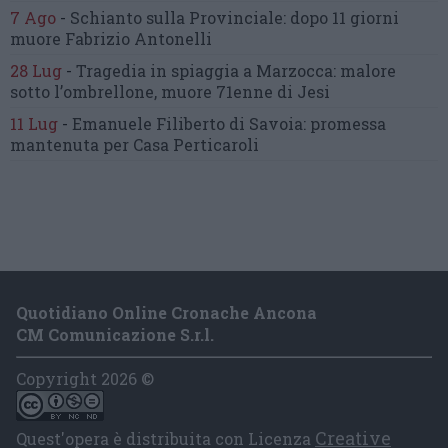
7 Ago
-
Schianto sulla Provinciale:
dopo 11 giorni
muore Fabrizio Antonelli
28 Lug
-
Tragedia in spiaggia a Marzocca:
malore
sotto l’ombrellone,
muore 71enne di Jesi
11 Lug
-
Emanuele Filiberto di Savoia:
promessa
mantenuta
per Casa Perticaroli
Quotidiano Online Cronache Ancona
CM Comunicazione S.r.l.
Copyright 2026 ©
Creative
Quest'opera è distribuita con Licenza