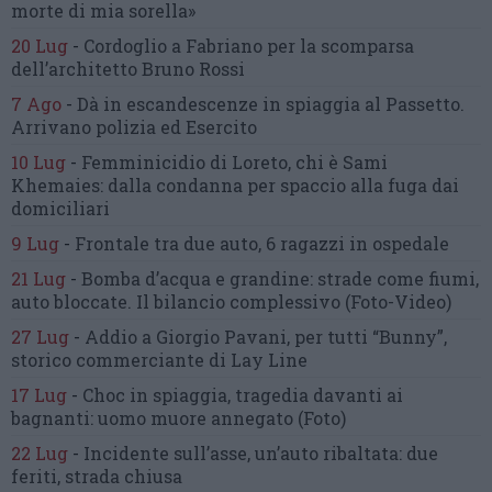
morte di mia sorella»
20 Lug
-
Cordoglio a Fabriano per la scomparsa
dell’architetto Bruno Rossi
7 Ago
-
Dà in escandescenze in spiaggia al Passetto.
Arrivano polizia ed Esercito
10 Lug
-
Femminicidio di Loreto, chi è Sami
Khemaies:
dalla condanna per spaccio
alla fuga dai
domiciliari
9 Lug
-
Frontale tra due auto,
6 ragazzi in ospedale
21 Lug
-
Bomba d’acqua e grandine:
strade come fiumi,
auto bloccate.
Il bilancio complessivo
(Foto-Video)
27 Lug
-
Addio a Giorgio Pavani,
per tutti “Bunny”,
storico commerciante di Lay Line
17 Lug
-
Choc in spiaggia,
tragedia davanti ai
bagnanti:
uomo muore annegato
(Foto)
22 Lug
-
Incidente sull’asse, un’auto ribaltata:
due
feriti, strada chiusa