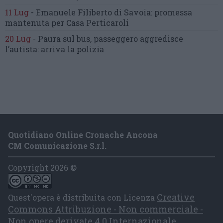
11 Lug
-
Emanuele Filiberto di Savoia:
promessa
mantenuta
per Casa Perticaroli
20 Lug
-
Paura sul bus, passeggero
aggredisce
l’autista: arriva la polizia
Quotidiano Online Cronache Ancona
CM Comunicazione S.r.l.
Copyright 2026 ©
Creative
Quest'opera è distribuita con Licenza
Commons Attribuzione - Non commerciale -
Non opere derivate 4.0 Internazionale