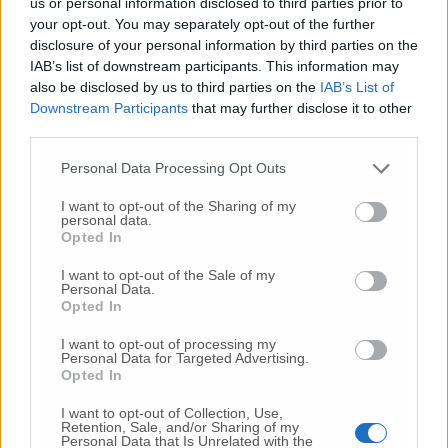
us or personal information disclosed to third parties prior to
your opt-out. You may separately opt-out of the further
disclosure of your personal information by third parties on the
IAB’s list of downstream participants. This information may
Commenti
also be disclosed by us to third parties on the
IAB’s List of
Downstream Participants
that may further disclose it to other
third parties.
Nessun commento presente
Personal Data Processing Opt Outs
Commenta
I want to opt-out of the Sharing of my
personal data.
Opted In
Commenta l'articolo
I want to opt-out of the Sale of my
Personal Data.
Opted In
Gli articoli più letti
I want to opt-out of processing my
24 Lug
-
Bimbi costretti a colpirsi da soli
e lasciati al
Personal Data for Targeted Advertising.
buio:
orrore all’asilo, arrestate due educatrici
Opted In
10 Lug
-
Luigia Fortunato,
l’ennesimo femminicidio:
I want to opt-out of Collection, Use,
prima la lite, poi la furia col coltello
Retention, Sale, and/or Sharing of my
Personal Data that Is Unrelated with the