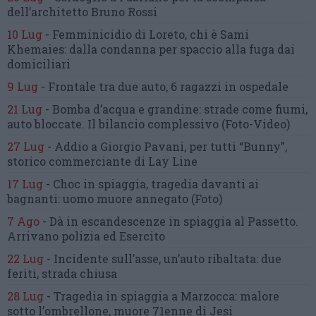
dell’architetto Bruno Rossi
10 Lug
-
Femminicidio di Loreto, chi è Sami
Khemaies:
dalla condanna per spaccio
alla fuga dai
domiciliari
9 Lug
-
Frontale tra due auto,
6 ragazzi in ospedale
21 Lug
-
Bomba d’acqua e grandine:
strade come fiumi,
auto bloccate.
Il bilancio complessivo
(Foto-Video)
27 Lug
-
Addio a Giorgio Pavani,
per tutti “Bunny”,
storico commerciante di Lay Line
17 Lug
-
Choc in spiaggia,
tragedia davanti ai
bagnanti:
uomo muore annegato
(Foto)
7 Ago
-
Dà in escandescenze in spiaggia al Passetto.
Arrivano polizia ed Esercito
22 Lug
-
Incidente sull’asse, un’auto ribaltata:
due
feriti, strada chiusa
28 Lug
-
Tragedia in spiaggia a Marzocca:
malore
sotto l’ombrellone,
muore 71enne di Jesi