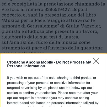
ed è consigliata la prenotazione chiamando la
Pro loco al numero 3386519427. Dopo il
concerto, ci sarà la presentazione del libro
“Musica per la Pace. Viaggio attraverso le
armonie di Gerusalemme” di Giulia Vazzoler,
pianista e studiosa che presenta un lavoro,
rielaborato dalla sua tesi di laurea,
sull’analisi del ruolo della musica come
strumento di pace all’interno della questione
israelo-palestinese.
Cronache Ancona Mobile -
Do Not Process My
Personal Information
© RIPRODUZIONE RISERVATA
If you wish to opt-out of the sale, sharing to third parties, or
processing of your personal or sensitive information for
Vai alla home
targeted advertising by us, please use the below opt-out
section to confirm your selection. Please note that after your
opt-out request is processed you may continue seeing
interest-based ads based on personal information utilized by