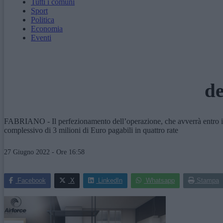
Tutti i comuni
Sport
Politica
Economia
Eventi
de
FABRIANO - Il perfezionamento dell’operazione, che avverrà entro i pr
complessivo di 3 milioni di Euro pagabili in quattro rate
27 Giugno 2022 - Ore 16:58
Facebook
X
LinkedIn
Whatsapp
Stampa