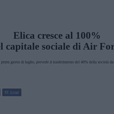
Elica cresce al 100%
l capitale sociale di Air Fo
imi giorni di luglio, prevede il trasferimento del 40% della società da
Email