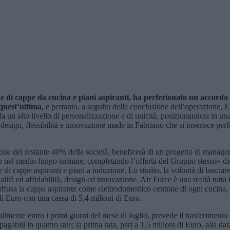
 di cappe da cucina e piani aspiranti, ha perfezionato un accord
 quest’ultima,
e pertanto, a seguito della conclusione dell’operazione, E
i da un alto livello di personalizzazione e di unicità, posizionandosi in 
, design, flessibilità e innovazione made in Fabriano che si inserisce pe
ione del restante 40% della società, beneficerà di un progetto di manageri
ze nel medio-lungo termine, completando l’offerta del Gruppo stesso» di
 di cappe aspiranti e piani a induzione. Lo studio, la volontà di lanciar
nalità ed affidabilità, design ed innovazione. Air Force è una realtà tutt
è diffusa la cappa aspirante come elettrodomestico centrale di ogni cucina
 di Euro con una cassa di 5,4 milioni di Euro.
bilmente entro i primi giorni del mese di luglio, prevede il trasferimen
gabili in quattro rate; la prima rata, pari a 1,5 milioni di Euro, alla dat