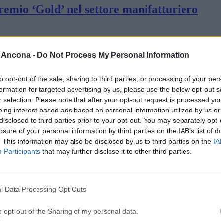
premio ‘Gold’ nel settore manifatturiero
nivpm ci cimentano nella nuova campagna El
 Ancona -
Do Not Process My Personal Information
to opt-out of the sale, sharing to third parties, or processing of your per
dall’azienda
formation for targeted advertising by us, please use the below opt-out s
r selection. Please note that after your opt-out request is processed y
eing interest-based ads based on personal information utilized by us or
 crescita (+19,6%), utile a 21,3 milioni
disclosed to third parties prior to your opt-out. You may separately opt-
losure of your personal information by third parties on the IAB’s list of
. This information may also be disclosed by us to third parties on the
IA
Participants
that may further disclose it to other third parties.
l mercato dell’idrogeno con i ventilatori Pr
l Data Processing Opt Outs
 del sito di Cerreto d’Esi con un nuovo proge
o opt-out of the Sharing of my personal data.