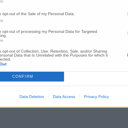
In
olo territoriale per dare applicazione all’ac
o opt-out of the Sale of my Personal Data.
In
to di sì (90,9%) per il nuovo progetto indus
to opt-out of processing my Personal Data for Targeted
ing.
In
uno si è risparmiato nel lavoro di mediazion
o opt-out of Collection, Use, Retention, Sale, and/or Sharing
ersonal Data that Is Unrelated with the Purposes for which it
lected.
Out
rietà dei lavoratori di Elica
CONFIRM
utto della concertazione e del dialogo tra le
Data Deletion
Data Access
Privacy Policy