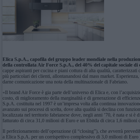
Elica S.p.A., capofila del
g
ruppo leader mondiale nella produzione
della controllata Air Force S.p.A., del 40% del capitale sociale di
cappe aspiranti per cucina e piani cottura di alta qualità, caratterizzat
più particolari dei clienti, allontanandosi dal mass market. Esperienza
darne comunicazione una nota della multinazionale di Fabriano.
«Il brand Air Force è gia parte dell’universo di Elica e, con l’acquisiz
costo, di miglioramento della marginalità e di generazione di efficien
S.p.A. costituita nel 1997 è un’impresa volta alla continua innovazione
avanzato sui processi di scelta, dove alta qualità si declina con funzio
localizzata nel territorio fabrianese dove, negli anni ’70, è nata e si 
fatturato di circa 31,0 milioni di Euro e un Ebitda di circa 1,6 milioni
Il perfezionamento dell’operazione (il “closing”), che avverrà prevedi
a Elica S.p.A. per un corrispettivo complessivo di 3,0 milioni di Euro pa