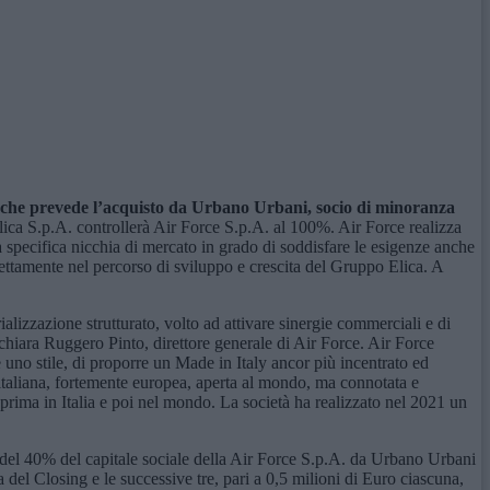
o che prevede l’acquisto da Urbano Urbani, socio di minoranza
lica S.p.A. controllerà Air Force S.p.A. al 100%. Air Force realizza
una specifica nicchia di mercato in grado di soddisfare le esigenze anche
rfettamente nel percorso di sviluppo e crescita del Gruppo Elica. A
alizzazione strutturato, volto ad attivare sinergie commerciali e di
chiara Ruggero Pinto, direttore generale di Air Force. Air Force
e uno stile, di proporre un Made in Italy ancor più incentrato ed
a italiana, fortemente europea, aperta al mondo, ma connotata e
, prima in Italia e poi nel mondo. La società ha realizzato nel 2021 un
to del 40% del capitale sociale della Air Force S.p.A. da Urbano Urbani
a del Closing e le successive tre, pari a 0,5 milioni di Euro ciascuna,