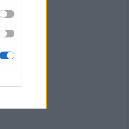
cordo
triale
e incessante»
 parti sociali»