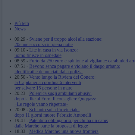
Più letti
News
09:29
-
Sviene per il troppo alcol alla stazione:
20enne soccorsa in piena notte
09:10
-
Lite in casa in via Isonzo:
uomo finisce in ospedale
08:59
-
Furto da 250 euro e spintone al vigilante: carabinieri arr
07:51
-
Bevono senza pagare e violano il daspo urbano:
identificati e denunciati dalla polizia
20:50
-
Vento lungo la Riviera del Conero:
la Capitaneria coordina 6 interventi
per salvare 15 persone in mare
20:23
-
Polemica sugli ambulanti abusivi
dopo la lite al Foro. Il consigliere Quqqass:
«Le regole vanno rispettate»
20:08
-
Schianto sulla Provinciale:
dopo 11 giorni muore Fabrizio Antonelli
19:41
-
Patentino obbligatorio per chi ha un cane:
dalle Marche parte la proposta di legge
18:33
-
Medica Marche: una nuova frontiera