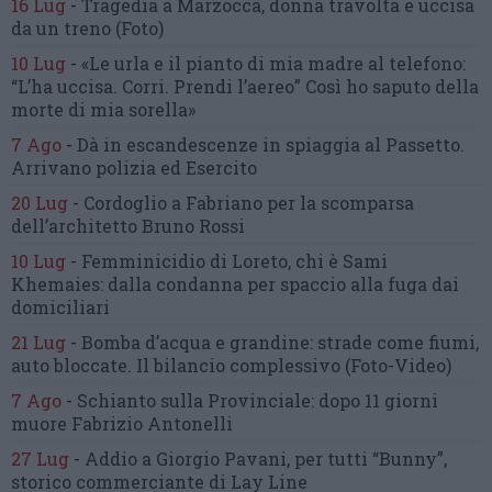
16 Lug
-
Tragedia a Marzocca,
donna travolta e uccisa
da un treno
(Foto)
10 Lug
-
«Le urla e il pianto di mia madre al telefono:
“L’ha uccisa. Corri. Prendi l’aereo”
Così ho saputo della
morte di mia sorella»
7 Ago
-
Dà in escandescenze in spiaggia al Passetto.
Arrivano polizia ed Esercito
20 Lug
-
Cordoglio a Fabriano per la scomparsa
dell’architetto Bruno Rossi
10 Lug
-
Femminicidio di Loreto, chi è Sami
Khemaies:
dalla condanna per spaccio
alla fuga dai
domiciliari
21 Lug
-
Bomba d’acqua e grandine:
strade come fiumi,
auto bloccate.
Il bilancio complessivo
(Foto-Video)
7 Ago
-
Schianto sulla Provinciale:
dopo 11 giorni
muore Fabrizio Antonelli
27 Lug
-
Addio a Giorgio Pavani,
per tutti “Bunny”,
storico commerciante di Lay Line