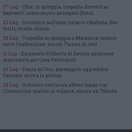
17 Lug
-
Choc in spiaggia,
tragedia davanti ai
bagnanti:
uomo muore annegato
(Foto)
22 Lug
-
Incidente sull’asse, un’auto ribaltata:
due
feriti, strada chiusa
28 Lug
-
Tragedia in spiaggia a Marzocca:
malore
sotto l’ombrellone,
muore 71enne di Jesi
11 Lug
-
Emanuele Filiberto di Savoia:
promessa
mantenuta
per Casa Perticaroli
20 Lug
-
Paura sul bus, passeggero
aggredisce
l’autista: arriva la polizia
28 Lug
-
Schianto contro un albero
lungo via
Clementina:
malore al volante, muore un 70enne