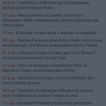
20 Lug
-
Cordoglio a Fabriano per la scomparsa
dell’architetto Bruno Rossi
10 Lug
-
Femminicidio di Loreto, chi è Sami
Khemaies:
dalla condanna per spaccio
alla fuga dai
domiciliari
9 Lug
-
Frontale tra due auto,
6 ragazzi in ospedale
21 Lug
-
Bomba d’acqua e grandine:
strade come fiumi,
auto bloccate.
Il bilancio complessivo
(Foto-Video)
27 Lug
-
Addio a Giorgio Pavani,
per tutti “Bunny”,
storico commerciante di Lay Line
17 Lug
-
Choc in spiaggia,
tragedia davanti ai
bagnanti:
uomo muore annegato
(Foto)
22 Lug
-
Incidente sull’asse, un’auto ribaltata:
due
feriti, strada chiusa
28 Lug
-
Tragedia in spiaggia a Marzocca:
malore
sotto l’ombrellone,
muore 71enne di Jesi
11 Lug
-
Emanuele Filiberto di Savoia:
promessa