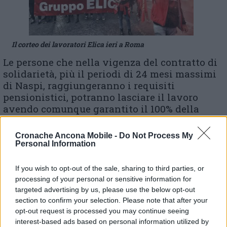
Il corteo dei lavoratori Elica ieri a Roma
Le persone che nella vigenza del contratto di
solidarietà, più il periodi di 24 mesi massimi
di Naspi, raggiungeranno i requisiti
pensionistici, potranno lasciare il lavoro
avendo comunque garantito il 100% della
retribuzione fino al momento della pensione,
«così come per chi volesse lasciare l’azienda
Cronache Ancona Mobile -
Do Not Process My
in maniera autonoma e volontaria – rimarca
Personal Information
il comunicato della Fiom Cgil Ancona – sarà
previsto un incentivo all’esodo di 75.000 euro,
If you wish to opt-out of the sale, sharing to third parties, or
fermo restando il numero minimo di
processing of your personal or sensitive information for
personale di 400 unità che sono quelle
targeted advertising by us, please use the below opt-out
necessarie a rendere sostenibile una fabbrica
section to confirm your selection. Please note that after your
opt-out request is processed you may continue seeing
da un punto di vista industriale e
interest-based ads based on personal information utilized by
indispensabili per la realizzazione dei