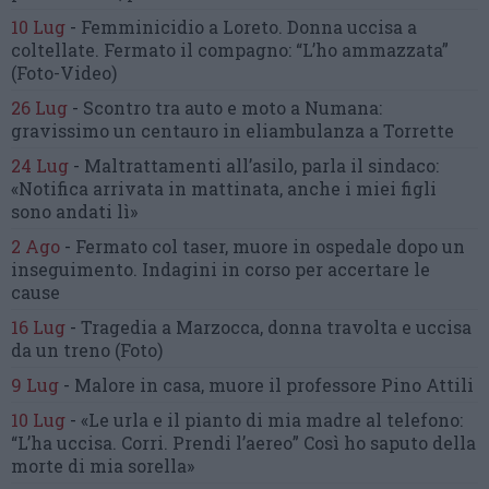
10 Lug
-
Femminicidio a Loreto.
Donna uccisa a
coltellate.
Fermato il compagno: “L’ho ammazzata”
(Foto-Video)
26 Lug
-
Scontro tra auto e moto a Numana:
gravissimo un centauro
in eliambulanza a Torrette
24 Lug
-
Maltrattamenti all’asilo, parla il sindaco:
«Notifica arrivata in mattinata,
anche i miei figli
sono andati lì»
2 Ago
-
Fermato col taser,
muore in ospedale dopo un
inseguimento.
Indagini in corso per accertare le
cause
16 Lug
-
Tragedia a Marzocca,
donna travolta e uccisa
da un treno
(Foto)
9 Lug
-
Malore in casa, muore
il professore Pino Attili
10 Lug
-
«Le urla e il pianto di mia madre al telefono:
“L’ha uccisa. Corri. Prendi l’aereo”
Così ho saputo della
morte di mia sorella»