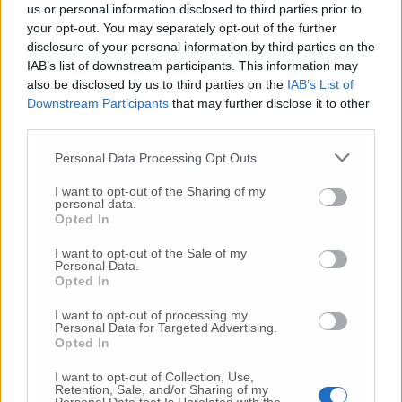
us or personal information disclosed to third parties prior to
prodotti che poi dovranno essere venduti sui
your opt-out. You may separately opt-out of the further
mercati. Se alla fine del piano non si sarà
disclosure of your personal information by third parties on the
arrivati al numero di uscite dichiarato
IAB’s list of downstream participants. This information may
dall’azienda, si procederà a confrontarsi su
also be disclosed by us to third parties on the
IAB’s List of
strumenti come il contratto di espansione,
Downstream Participants
that may further disclose it to other
che prevedono percorsi di prepensionamento
third parties.
fino a 5 anni, prevedendo però anche un
Personal Data Processing Opt Outs
adeguato turn over con la staffetta
generazionale, con l’obiettivo di ringiovanire
I want to opt-out of the Sharing of my
la fabbrica, preservare i livelli di organici, le
personal data.
Opted In
professionalità esistenti e quelle che
serviranno in futuro. Per il prossimo biennio,
I want to opt-out of the Sale of my
sono inoltre previsti investimenti in prodotto
Personal Data.
Opted In
e processo per 7,5 milioni di euro e percorsi
formativi necessari alle nuove tipologie di
I want to opt-out of processing my
produzione ed alla mobilità tra reparti che
Personal Data for Targeted Advertising.
Opted In
servirà a garantire lavoro a tutte le persone
che resteranno in Elica».
I want to opt-out of Collection, Use,
Retention, Sale, and/or Sharing of my