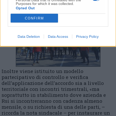
Personal Data that Is Unrelated with the
Purposes for which it was collected.
Opted Out
CONFIRM
Data Deletion
Data Access
Privacy Policy
Inoltre viene istituito un modello
partecipativo di controllo e verifica
dell’applicazione dell’accordo sia a livello
territoriale con incontri trimestrali, «ma
soprattutto in stabilimento dove azienda e
Rsi si incontreranno con cadenza almeno
mensile, o su richiesta di una delle parti, –
ricorda la nota sindacale – per instaurare un