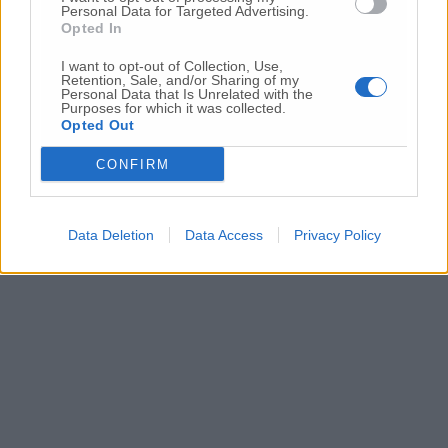
premier Draghi per la cabina di regia, è stato
Personal Data for Targeted Advertising.
poi in audizione alla Camera sull’Ilva. Siè
Opted In
inevitabilmente allungato anche l’orario
I want to opt-out of Collection, Use,
della riunione dedicata a Elica, la
Retention, Sale, and/or Sharing of my
Personal Data that Is Unrelated with the
multinazionale di Fabriano, inizialmente
Purposes for which it was collected.
fissato alle 12.30 di questa mattina.
Opted Out
CONFIRM
(ultimo aggiornamento alle ore 22)
Data Deletion
Data Access
Privacy Policy