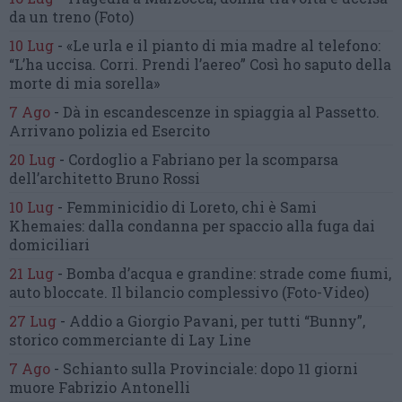
da un treno
(Foto)
10 Lug
-
«Le urla e il pianto di mia madre al telefono:
“L’ha uccisa. Corri. Prendi l’aereo”
Così ho saputo della
morte di mia sorella»
7 Ago
-
Dà in escandescenze in spiaggia al Passetto.
Arrivano polizia ed Esercito
20 Lug
-
Cordoglio a Fabriano per la scomparsa
dell’architetto Bruno Rossi
10 Lug
-
Femminicidio di Loreto, chi è Sami
Khemaies:
dalla condanna per spaccio
alla fuga dai
domiciliari
21 Lug
-
Bomba d’acqua e grandine:
strade come fiumi,
auto bloccate.
Il bilancio complessivo
(Foto-Video)
27 Lug
-
Addio a Giorgio Pavani,
per tutti “Bunny”,
storico commerciante di Lay Line
7 Ago
-
Schianto sulla Provinciale:
dopo 11 giorni
muore Fabrizio Antonelli