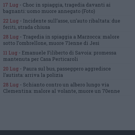
17 Lug
-
Choc in spiaggia,
tragedia davanti ai
bagnanti:
uomo muore annegato
(Foto)
22 Lug
-
Incidente sull’asse, un’auto ribaltata:
due
feriti, strada chiusa
28 Lug
-
Tragedia in spiaggia a Marzocca:
malore
sotto l’ombrellone,
muore 71enne di Jesi
11 Lug
-
Emanuele Filiberto di Savoia:
promessa
mantenuta
per Casa Perticaroli
20 Lug
-
Paura sul bus, passeggero
aggredisce
l’autista: arriva la polizia
28 Lug
-
Schianto contro un albero
lungo via
Clementina:
malore al volante, muore un 70enne