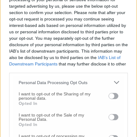
targeted advertising by us, please use the below opt-out
section to confirm your selection. Please note that after your
opt-out request is processed you may continue seeing
interest-based ads based on personal information utilized by
us or personal information disclosed to third parties prior to
your opt-out. You may separately opt-out of the further
disclosure of your personal information by third parties on the
Oggi a Roma erano in calendario, infatti, i
IAB’s list of downstream participants. This information may
tavoli di crisi per risolvere le due vertenze
also be disclosed by us to third parties on the
IAB’s List of
che in queste ultime ore hanno visto “Napoli
Downstream Participants
that may further disclose it to other
e Ancona uniti nella lotta. Non molleremo
third parties.
mai”. come scandito negli slogan dalle
maestranze e dai rappresentanti sindacali di
Personal Data Processing Opt Outs
Fim Fiom e Uilm. L’agenda dei lavori, però, ha
I want to opt-out of the Sharing of my
subito forti ritardi nella tabella di marcia
personal data.
rispetto ai tempi previsti. Alle ore 16 era
Opted In
ancora in atto il vertice sulla Whirlpool,
I want to opt-out of the Sale of my
partito intorno alle 15,30 anzichè alle 10.30
Personal Data.
perché il ministro dello Sviluppo economico
Opted In
oltre ad essere stato convocato ieri sera dal
I want to opt-out of processing my