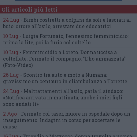
Gli articoli più letti
24 Lug
-
Bimbi costretti a colpirsi da soli
e lasciati al
buio:
orrore all’asilo, arrestate due educatrici
10 Lug
-
Luigia Fortunato,
l’ennesimo femminicidio:
prima la lite, poi la furia col coltello
10 Lug
-
Femminicidio a Loreto.
Donna uccisa a
coltellate.
Fermato il compagno: “L’ho ammazzata”
(Foto-Video)
26 Lug
-
Scontro tra auto e moto a Numana:
gravissimo un centauro
in eliambulanza a Torrette
24 Lug
-
Maltrattamenti all’asilo, parla il sindaco:
«Notifica arrivata in mattinata,
anche i miei figli
sono andati lì»
2 Ago
-
Fermato col taser,
muore in ospedale dopo un
inseguimento.
Indagini in corso per accertare le
cause
16 Lug
-
Tragedia a Marzocca,
donna travolta e uccisa