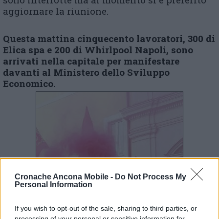
aggiornare la riunione.
Questa mattina cinquecento lavoratori, 300 di
Elic
a
spa e 200 di Whirlpool Napoli,
sono
arrivati nella capitale
per manifestare
davanti
al Ministero
dello Sviluppo
Economico.
Cronache Ancona Mobile -
Do Not Process My
Personal Information
If you wish to opt-out of the sale, sharing to third parties, or
processing of your personal or sensitive information for