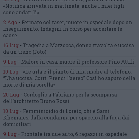
«Notifica arrivata in mattinata,
anche i miei figli
sono andati lì»
2 Ago
-
Fermato col taser,
muore in ospedale dopo un
inseguimento.
Indagini in corso per accertare le
cause
16 Lug
-
Tragedia a Marzocca,
donna travolta e uccisa
da un treno
(Foto)
9 Lug
-
Malore in casa, muore
il professore Pino Attili
10 Lug
-
«Le urla e il pianto di mia madre al telefono:
“L’ha uccisa. Corri. Prendi l’aereo”
Così ho saputo della
morte di mia sorella»
20 Lug
-
Cordoglio a Fabriano per la scomparsa
dell’architetto Bruno Rossi
10 Lug
-
Femminicidio di Loreto, chi è Sami
Khemaies:
dalla condanna per spaccio
alla fuga dai
domiciliari
9 Lug
-
Frontale tra due auto,
6 ragazzi in ospedale