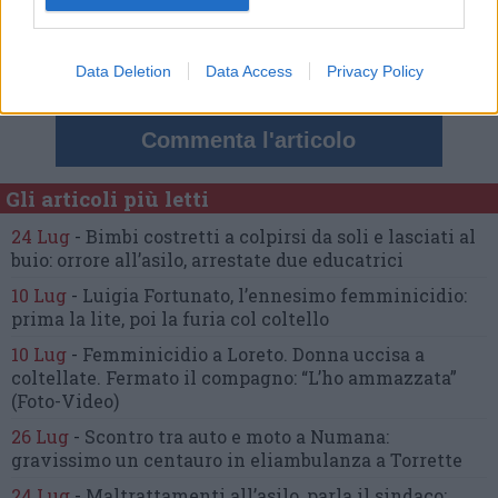
Commenta
Data Deletion
Data Access
Privacy Policy
Commenta l'articolo
Gli articoli più letti
24 Lug
-
Bimbi costretti a colpirsi da soli
e lasciati al
buio:
orrore all’asilo, arrestate due educatrici
10 Lug
-
Luigia Fortunato,
l’ennesimo femminicidio:
prima la lite, poi la furia col coltello
10 Lug
-
Femminicidio a Loreto.
Donna uccisa a
coltellate.
Fermato il compagno: “L’ho ammazzata”
(Foto-Video)
26 Lug
-
Scontro tra auto e moto a Numana:
gravissimo un centauro
in eliambulanza a Torrette
24 Lug
-
Maltrattamenti all’asilo, parla il sindaco: