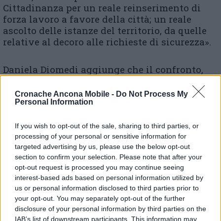
Cittadinanza per un reale reinserimento di
forza lavoro a favore della città; un reale
ascolto delle istanze del territorio, da quelle
relative al decoro alle richieste di sicurezza».
Daniela Diomedi aggiunge che il confronto,
partito sin da maggio scorso, «si è sviluppato
attraverso vari incontri con rappresentanti di
Cronache Ancona Mobile -
Do Not Process My
comitati e liste civiche, tra cui “Altra Idea di
Personal Information
Città”, forza con la quale si sono condivise
negli ultimi anni molte battaglie su questi
If you wish to opt-out of the sale, sharing to third parties, or
temi in Consiglio comunale. In tutti questi
processing of your personal or sensitive information for
targeted advertising by us, please use the below opt-out
colloqui si è comunque evidenziata
section to confirm your selection. Please note that after your
l’opportunità di individuare un candidato
opt-out request is processed you may continue seeing
sindaco comune, di altro profilo, che non
interest-based ads based on personal information utilized by
rappresenti una singola posizione bensì
us or personal information disclosed to third parties prior to
l’insieme di queste istanze e possa pertanto
your opt-out. You may separately opt-out of the further
essere espressione di tutte le forze riunite
disclosure of your personal information by third parties on the
attorno al programma. Su questa linea –
IAB’s list of downstream participants. This information may