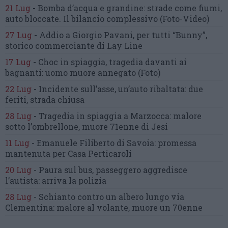
21 Lug
-
Bomba d’acqua e grandine:
strade come fiumi,
auto bloccate.
Il bilancio complessivo
(Foto-Video)
27 Lug
-
Addio a Giorgio Pavani,
per tutti “Bunny”,
storico commerciante di Lay Line
17 Lug
-
Choc in spiaggia,
tragedia davanti ai
bagnanti:
uomo muore annegato
(Foto)
22 Lug
-
Incidente sull’asse, un’auto ribaltata:
due
feriti, strada chiusa
28 Lug
-
Tragedia in spiaggia a Marzocca:
malore
sotto l’ombrellone,
muore 71enne di Jesi
11 Lug
-
Emanuele Filiberto di Savoia:
promessa
mantenuta
per Casa Perticaroli
20 Lug
-
Paura sul bus, passeggero
aggredisce
l’autista: arriva la polizia
28 Lug
-
Schianto contro un albero
lungo via
Clementina:
malore al volante, muore un 70enne