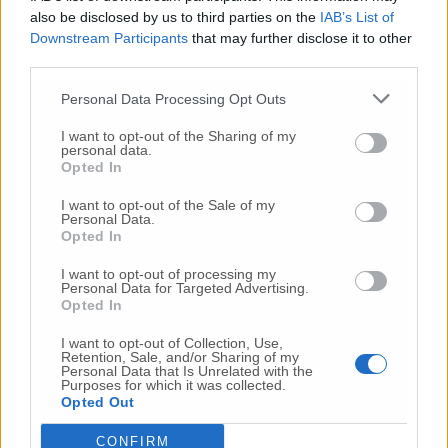
conclude il comunicato – restiamo pronti a
also be disclosed by us to third parties on the
IAB’s List of
collaborare attivamente con quanti – singoli
Downstream Participants
that may further disclose it to other
e gruppi – abbiano davvero a cuore il
third parties.
benessere di Ancona».
Personal Data Processing Opt Outs
I want to opt-out of the Sharing of my
personal data.
© RIPRODUZIONE RISERVATA
Opted In
I want to opt-out of the Sale of my
Vai alla home
Personal Data.
Opted In
I want to opt-out of processing my
Personal Data for Targeted Advertising.
Opted In
I want to opt-out of Collection, Use,
Retention, Sale, and/or Sharing of my
Personal Data that Is Unrelated with the
Purposes for which it was collected.
Commenti
Opted Out
Nessun commento presente
CONFIRM