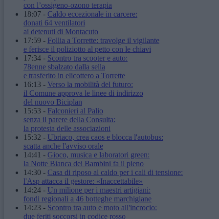
con l’ossigeno-ozono terapia
18:07
-
Caldo eccezionale in carcere:
donati 64 ventilatori
ai detenuti di Montacuto
17:59
-
Follia a Torrette: travolge il vigilante
e ferisce il poliziotto al petto con le chiavi
17:34
-
Scontro tra scooter e auto:
78enne sbalzato dalla sella
e trasferito in elicottero a Torrette
16:13
-
Verso la mobilità del futuro:
il Comune approva le linee di indirizzo
del nuovo Biciplan
15:53
-
Falconieri al Palio
senza il parere della Consulta:
la protesta delle associazioni
15:32
-
Ubriaco, crea caos e blocca l'autobus:
scatta anche l'avviso orale
14:41
-
Gioco, musica e laboratori green:
la Notte Bianca dei Bambini fa il pieno
14:30
-
Casa di riposo al caldo per i cali di tensione:
l'Asp attacca il gestore: «Inaccettabile»
14:24
-
Un milione per i maestri artigiani:
fondi regionali a 46 botteghe marchigiane
14:23
-
Scontro tra auto e moto all'incrocio:
due feriti soccorsi in codice rosso