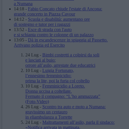
a Numana
14:18
-
Fabio Concato chiude l'estate di Ancona:
grande concerto in Piazza Cavour
14:12
-
Scuola e disabilità: aumentano ore
di sostegno e tutor per i ragazzi
13:52
-
Esce di strada con l'auto
e si schianta contro le colonne di un palazzo
13:05
-
Dà in escandescenze in spiaggia al Passetto.
Arrivano polizia ed Esercito
24 Lug
-
Bimbi costretti a colpirsi da soli
e lasciati al buio:
orrore all’asilo, arrestate due educatrici
10 Lug
-
Luigia Fortunato,
l’ennesimo femminicidio:
prima la lite, poi la furia col coltello
10 Lug
-
Femminicidio a Loreto.
Donna uccisa a coltellate.
Fermato il compagno: “L’ho ammazzata”
(Foto-Video)
26 Lug
-
Scontro tra auto e moto a Numana:
gravissimo un centauro
in eliambulanza a Torrette
24 Lug
-
Maltrattamenti all’asilo, parla il sindaco:
«Notifica arrivata in mattinata,