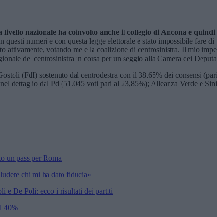
 livello nazionale ha coinvolto anche il collegio di Ancona e quind
n questi numeri e con questa legge elettorale è stato impossibile fare di
o attivamente, votando me e la coalizione di centrosinistra. Il mio imp
egionale del centrosinistra in corsa per un seggio alla Camera dei Deput
ostoli (FdI) sostenuto dal centrodestra con il 38,65% dei consensi (par
 nel dettaglio dal Pd (51.045 voti pari al 23,85%); Alleanza Verde e Si
cato un pass per Roma
ludere chi mi ha dato fiducia»
 e De Poli: ecco i risultati dei partiti
 il 40%