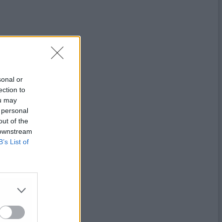
sonal or
ection to
ou may
 personal
out of the
 downstream
B’s List of