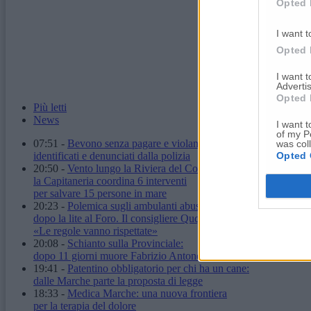
Opted 
I want t
Opted 
I want 
Advertis
Opted 
Più letti
News
I want t
of my P
07:51
-
Bevono senza pagare e violano il daspo urbano:
was col
Opted 
identificati e denunciati dalla polizia
20:50
-
Vento lungo la Riviera del Conero:
la Capitaneria coordina 6 interventi
per salvare 15 persone in mare
20:23
-
Polemica sugli ambulanti abusivi
dopo la lite al Foro. Il consigliere Quqqass:
«Le regole vanno rispettate»
20:08
-
Schianto sulla Provinciale:
dopo 11 giorni muore Fabrizio Antonelli
19:41
-
Patentino obbligatorio per chi ha un cane:
dalle Marche parte la proposta di legge
18:33
-
Medica Marche: una nuova frontiera
per la terapia del dolore