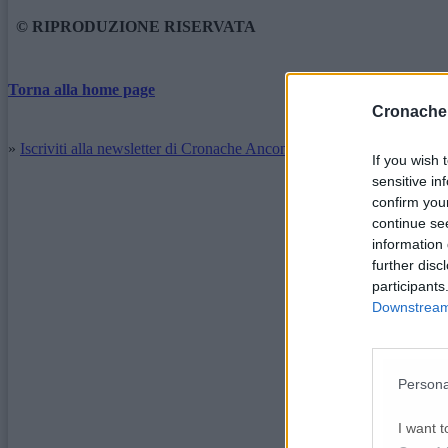
© RIPRODUZIONE RISERVATA
Torna alla home page
Cronache
»
Iscriviti alla newsletter di Cronache Ancona
If you wish 
sensitive in
confirm you
continue se
information 
further disc
participants
Downstream 
Persona
I want t