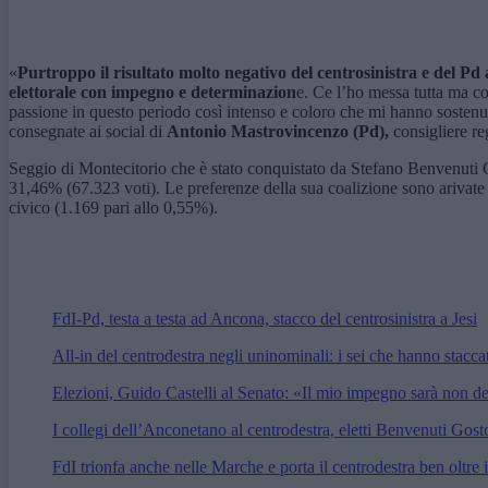
«
Purtroppo il risultato molto negativo del centrosinistra e del P
d
a
elettorale con impegno e determinazion
e. Ce l’ho messa tutta ma co
passione in questo periodo così intenso e coloro che mi hanno sostenut
consegnate ai social di
Antonio Mastrovincenzo (Pd),
consigliere r
Seggio di Montecitorio che è stato conquistato da Stefano Benvenuti G
31,46% (67.323 voti). Le preferenze della sua coalizione sono arivate
civico (1.169 pari allo 0,55%).
FdI-Pd, testa a testa ad Ancona, stacco del centrosinistra a Jesi
All-in del centrodestra negli uninominali: i sei che hanno stac
Elezioni, Guido Castelli al Senato: «Il mio impegno sarà non de
I collegi dell’Anconetano al centrodestra, eletti Benvenuti Gostoli
FdI trionfa anche nelle Marche e porta il centrodestra ben oltre