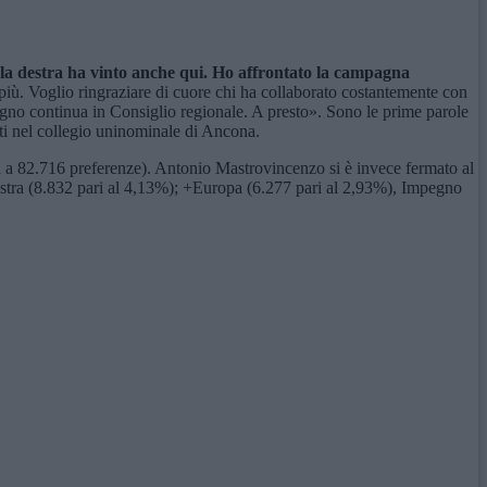
i la destra ha vinto anche qui. Ho affrontato la campagna
 più. Voglio ringraziare di cuore chi ha collaborato costantemente con
egno continua in Consiglio regionale. A presto». Sono le prime parole
ati nel collegio uninominale di Ancona.
i a 82.716 preferenze). Antonio Mastrovincenzo si è invece fermato al
nistra (8.832 pari al 4,13%); +Europa (6.277 pari al 2,93%), Impegno