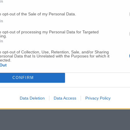
In
Per poter lasciare o votare un commento devi essere registrato.
o opt-out of the Sale of my Personal Data.
Effettua l'accesso
oppure
registrati
In
to opt-out of processing my Personal Data for Targeted
ing.
In
o opt-out of Collection, Use, Retention, Sale, and/or Sharing
ersonal Data that Is Unrelated with the Purposes for which it
lected.
Out
CONFIRM
Data Deletion
Data Access
Privacy Policy