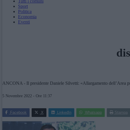
Tutti i comuni
Sport
Politica
Economia
Eventi
di
ANCONA - Il presidente Daniele Silvetti: «Allargamento dell’Area prot
5 Novembre 2022 - Ore 11:37
Facebook
X
LinkedIn
Whatsapp
Stampa