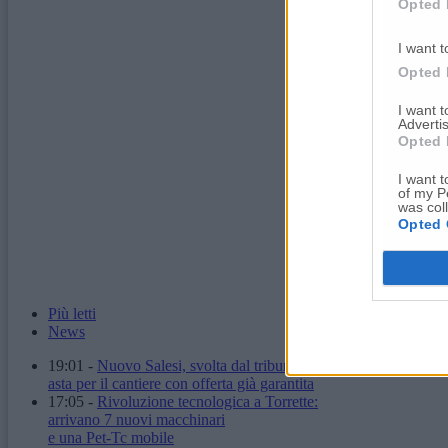
Opted 
I want t
Opted 
I want 
Advertis
Opted 
I want t
of my P
was col
Opted 
Più letti
News
19:01
-
Nuovo Salesi, svolta dal tribunale:
asta per il cantiere con offerta già garantita
17:05
-
Rivoluzione tecnologica a Torrette:
arrivano 7 nuovi macchinari
e una Pet-Tc mobile