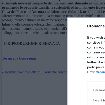
strumenti nuovi al comparto del turismo contribuendo al migliorame
premiando le proposte turistiche sostenibili ed intimamente legate al
Casa del Parco ad Ancona con laboratori didattici, orti botanici e s
«Renderemo nota – assicura – la visione in termini di fruibilità e di p
proseguimento naturale di un Parco regionale che punta dritto al cuor
Infine «nella consapevolezza che il patrimonio naturale, culturale e pa
Cronache
riconosciuta in ambito socio-economico all’equilibrio territoriale e all
sviluppo socio-economico quale strumento determinante per la competitivi
If you wish 
sensitive in
© RIPRODUZIONE RISERVATA
confirm you
continue se
information 
Torna alla home page
further disc
participants
Downstream 
»
Iscriviti alla newsletter di Cronache Ancona
Persona
I want t