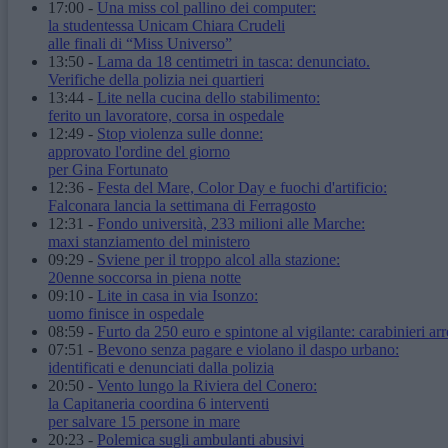
17:00
-
Una miss col pallino dei computer:
la studentessa Unicam Chiara Crudeli
alle finali di “Miss Universo”
13:50
-
Lama da 18 centimetri in tasca: denunciato.
Verifiche della polizia nei quartieri
13:44
-
Lite nella cucina dello stabilimento:
ferito un lavoratore, corsa in ospedale
12:49
-
Stop violenza sulle donne:
approvato l'ordine del giorno
per Gina Fortunato
12:36
-
Festa del Mare, Color Day e fuochi d'artificio:
Falconara lancia la settimana di Ferragosto
12:31
-
Fondo università, 233 milioni alle Marche:
maxi stanziamento del ministero
09:29
-
Sviene per il troppo alcol alla stazione:
20enne soccorsa in piena notte
09:10
-
Lite in casa in via Isonzo:
uomo finisce in ospedale
08:59
-
Furto da 250 euro e spintone al vigilante: carabinieri arr
07:51
-
Bevono senza pagare e violano il daspo urbano:
identificati e denunciati dalla polizia
20:50
-
Vento lungo la Riviera del Conero:
la Capitaneria coordina 6 interventi
per salvare 15 persone in mare
20:23
-
Polemica sugli ambulanti abusivi