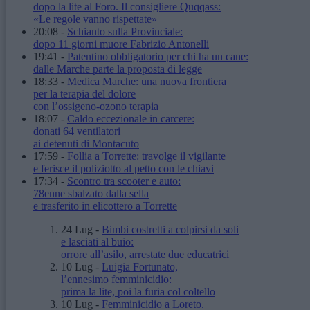
dopo la lite al Foro. Il consigliere Quqqass:
«Le regole vanno rispettate»
20:08
-
Schianto sulla Provinciale:
dopo 11 giorni muore Fabrizio Antonelli
19:41
-
Patentino obbligatorio per chi ha un cane:
dalle Marche parte la proposta di legge
18:33
-
Medica Marche: una nuova frontiera
per la terapia del dolore
con l’ossigeno-ozono terapia
18:07
-
Caldo eccezionale in carcere:
donati 64 ventilatori
ai detenuti di Montacuto
17:59
-
Follia a Torrette: travolge il vigilante
e ferisce il poliziotto al petto con le chiavi
17:34
-
Scontro tra scooter e auto:
78enne sbalzato dalla sella
e trasferito in elicottero a Torrette
24 Lug
-
Bimbi costretti a colpirsi da soli
e lasciati al buio:
orrore all’asilo, arrestate due educatrici
10 Lug
-
Luigia Fortunato,
l’ennesimo femminicidio:
prima la lite, poi la furia col coltello
10 Lug
-
Femminicidio a Loreto.