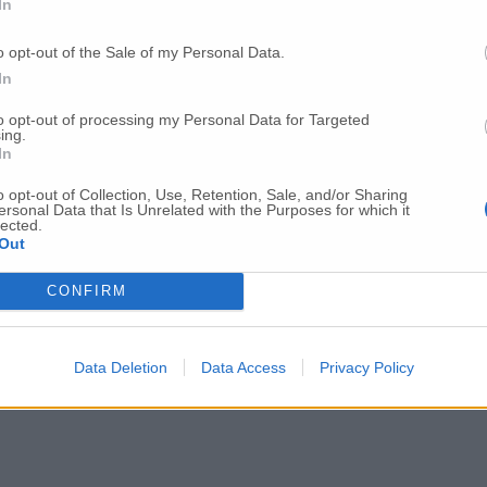
In
o opt-out of the Sale of my Personal Data.
In
to opt-out of processing my Personal Data for Targeted
ing.
In
o opt-out of Collection, Use, Retention, Sale, and/or Sharing
Per poter lasciare o votare un commento devi essere registrato.
ersonal Data that Is Unrelated with the Purposes for which it
lected.
Effettua l'accesso
oppure
registrati
Out
CONFIRM
Data Deletion
Data Access
Privacy Policy