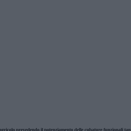
to agricolo prevedendo il potenziamento delle cubature funzionali ta