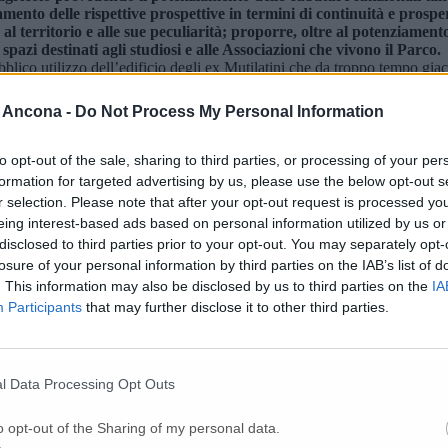
nto delle rispettive prospettive in termini di continuità e prosper
 territorio e alle sue peculiarità; proporre, oltre al potenziamento d
pazi destinati agli studiosi e alle Associazioni che vivono il Parco.
ubblico utilizzo dell’edificio degli ex Mutilatini che da troppo tempo gi
e del capoluogo dorico tra Passetto e Parco del Cardeto».
esaggistico rappresenti il maggiore asset per lo sviluppo sostenibile di
 Ancona -
Do Not Process My Personal Information
a qualità ambientale, il Parco del Conero, attraverso il proprio nuovo Pi
tà e l’attrattività del proprio territorio, nonché per la qualità della vi
to opt-out of the sale, sharing to third parties, or processing of your per
formation for targeted advertising by us, please use the below opt-out s
r selection. Please note that after your opt-out request is processed y
eing interest-based ads based on personal information utilized by us or
disclosed to third parties prior to your opt-out. You may separately opt-
losure of your personal information by third parties on the IAB’s list of
. This information may also be disclosed by us to third parties on the
IA
Participants
that may further disclose it to other third parties.
l Data Processing Opt Outs
o opt-out of the Sharing of my personal data.