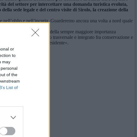
ità del settore per intercettare una domanda turistica evoluta,
ella sede legale e del centro visite di Sirolo, la creazione della
ace nell’oblio e nell’incuria. Guarderemo ancora una volta a nord quale
 un territorio – conclude – e della sempre maggiore importanza
ano, riconoscerà l’approccio trasversale e integrato fra conservazione e
ta delle propria comunità residente».
sonal or
ection to
ou may
 personal
out of the
 downstream
B’s List of