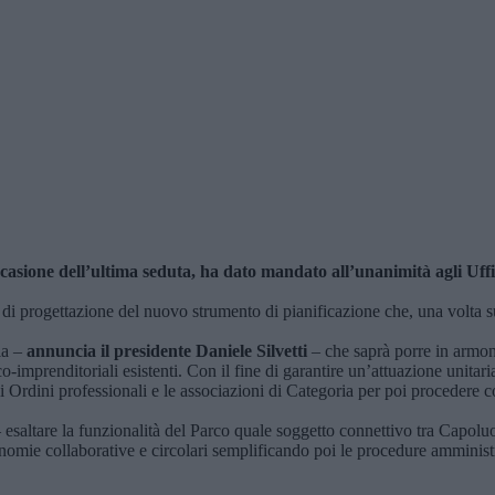
casione dell’ultima seduta, ha dato mandato all’unanimità agli Uffici
di progettazione del nuovo strumento di pianificazione che, una volta sup
ia –
annuncia il presidente Daniele Silvetti
– che saprà porre in armonia
co-imprenditoriali esistenti. Con il fine di garantire un’attuazione unit
ini professionali e le associazioni di Categoria per poi procedere con
esaltare la funzionalità del Parco quale soggetto connettivo tra Capoluogo 
nomie collaborative e circolari semplificando poi le procedure amministr