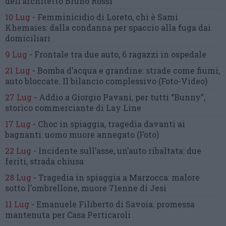
dell’architetto Bruno Rossi
10 Lug
-
Femminicidio di Loreto, chi è Sami
Khemaies:
dalla condanna per spaccio
alla fuga dai
domiciliari
9 Lug
-
Frontale tra due auto,
6 ragazzi in ospedale
21 Lug
-
Bomba d’acqua e grandine:
strade come fiumi,
auto bloccate.
Il bilancio complessivo
(Foto-Video)
27 Lug
-
Addio a Giorgio Pavani,
per tutti “Bunny”,
storico commerciante di Lay Line
17 Lug
-
Choc in spiaggia,
tragedia davanti ai
bagnanti:
uomo muore annegato
(Foto)
22 Lug
-
Incidente sull’asse, un’auto ribaltata:
due
feriti, strada chiusa
28 Lug
-
Tragedia in spiaggia a Marzocca:
malore
sotto l’ombrellone,
muore 71enne di Jesi
11 Lug
-
Emanuele Filiberto di Savoia:
promessa
mantenuta
per Casa Perticaroli