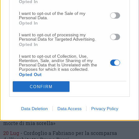
Opted In
coltellate.
Fermato il compagno: “L’ho ammazzata”
(Foto-Video)
I want to opt-out of the Sale of my
Personal Data.
26 Lug
-
Scontro tra auto e moto a Numana:
Opted In
gravissimo un centauro
in eliambulanza a Torrette
I want to opt-out of processing my
24 Lug
-
Maltrattamenti all’asilo, parla il sindaco:
Personal Data for Targeted Advertising.
«Notifica arrivata in mattinata,
anche i miei figli
Opted In
sono andati lì»
I want to opt-out of Collection, Use,
2 Ago
-
Fermato col taser,
muore in ospedale dopo un
Retention, Sale, and/or Sharing of my
Personal Data that Is Unrelated with the
inseguimento.
Indagini in corso per accertare le
Purposes for which it was collected.
cause
Opted Out
16 Lug
-
Tragedia a Marzocca,
donna travolta e uccisa
CONFIRM
da un treno
(Foto)
9 Lug
-
Malore in casa, muore
il professore Pino Attili
Data Deletion
Data Access
Privacy Policy
10 Lug
-
«Le urla e il pianto di mia madre al telefono:
“L’ha uccisa. Corri. Prendi l’aereo”
Così ho saputo della
morte di mia sorella»
20 Lug
-
Cordoglio a Fabriano per la scomparsa