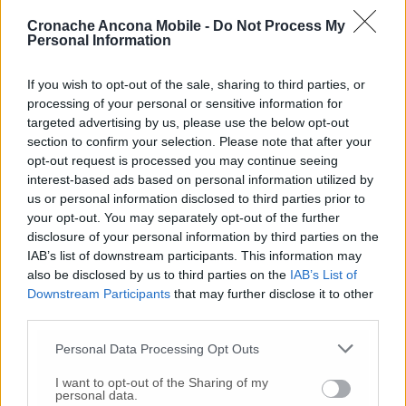
Cronache Ancona Mobile -
Do Not Process My
Personal Information
Commenti
If you wish to opt-out of the sale, sharing to third parties, or
processing of your personal or sensitive information for
Nessun commento presente
targeted advertising by us, please use the below opt-out
section to confirm your selection. Please note that after your
Commenta
opt-out request is processed you may continue seeing
interest-based ads based on personal information utilized by
us or personal information disclosed to third parties prior to
your opt-out. You may separately opt-out of the further
Commenta l'articolo
disclosure of your personal information by third parties on the
IAB’s list of downstream participants. This information may
Gli articoli più letti
also be disclosed by us to third parties on the
IAB’s List of
Downstream Participants
that may further disclose it to other
24 Lug
-
Bimbi costretti a colpirsi da soli
e lasciati al
third parties.
buio:
orrore all’asilo, arrestate due educatrici
Personal Data Processing Opt Outs
10 Lug
-
Luigia Fortunato,
l’ennesimo femminicidio:
prima la lite, poi la furia col coltello
I want to opt-out of the Sharing of my
personal data.
10 Lug
-
Femminicidio a Loreto.
Donna uccisa a