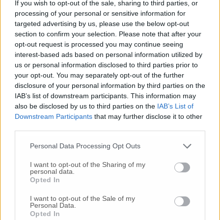
If you wish to opt-out of the sale, sharing to third parties, or
stando alle stime dell’Agenzia del Demanio,
processing of your personal or sensitive information for
consentirà la chiusura delle locazioni passive
targeted advertising by us, please use the below opt-out
con un risparmio per lo Stato di 168.286 euro
section to confirm your selection. Please note that after your
l’anno»
opt-out request is processed you may continue seeing
Infine, le comunità limitrofe potranno
interest-based ads based on personal information utilized by
utilizzare «sale, spazi espositivi e biblioteche
us or personal information disclosed to third parties prior to
interne al Polo – conclude – dedicate alla
your opt-out. You may separately opt-out of the further
consultazione del materiale. L’ipotesi
disclosure of your personal information by third parties on the
IAB’s list of downstream participants. This information may
progettuale prevede anche di dotare il Polo
also be disclosed by us to third parties on the
IAB’s List of
stesso di un sistema di digitalizzazione degli
Downstream Participants
that may further disclose it to other
archivi che consenta una graduale
third parties.
dematerializzazione e un accesso alle
informazioni archiviate da parte dei cittadini
Personal Data Processing Opt Outs
e degli addetti ai lavori».
I want to opt-out of the Sharing of my
personal data.
Opted In
L’ipotesi: gli archivi giudiziari all’ex caserma
Saracini
I want to opt-out of the Sale of my
Personal Data.
Opted In