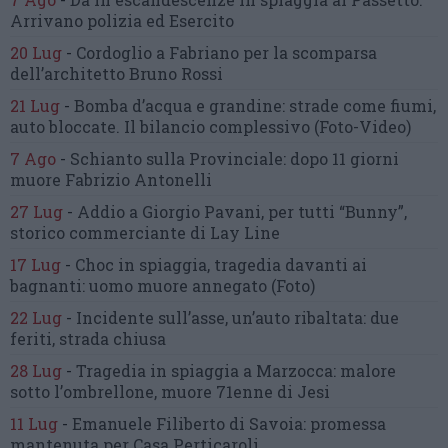
Arrivano polizia ed Esercito
20 Lug
-
Cordoglio a Fabriano per la scomparsa
dell’architetto Bruno Rossi
21 Lug
-
Bomba d’acqua e grandine:
strade come fiumi,
auto bloccate.
Il bilancio complessivo
(Foto-Video)
7 Ago
-
Schianto sulla Provinciale:
dopo 11 giorni
muore Fabrizio Antonelli
27 Lug
-
Addio a Giorgio Pavani,
per tutti “Bunny”,
storico commerciante di Lay Line
17 Lug
-
Choc in spiaggia,
tragedia davanti ai
bagnanti:
uomo muore annegato
(Foto)
22 Lug
-
Incidente sull’asse, un’auto ribaltata:
due
feriti, strada chiusa
28 Lug
-
Tragedia in spiaggia a Marzocca:
malore
sotto l’ombrellone,
muore 71enne di Jesi
11 Lug
-
Emanuele Filiberto di Savoia:
promessa
mantenuta
per Casa Perticaroli