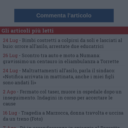
Commenta l'articolo
Gli articoli più letti
24 Lug
-
Bimbi costretti a colpirsi da soli
e lasciati al
buio:
orrore all’asilo, arrestate due educatrici
26 Lug
-
Scontro tra auto e moto a Numana:
gravissimo un centauro
in eliambulanza a Torrette
24 Lug
-
Maltrattamenti all’asilo, parla il sindaco:
«Notifica arrivata in mattinata,
anche i miei figli
sono andati lì»
2 Ago
-
Fermato col taser,
muore in ospedale dopo un
inseguimento.
Indagini in corso per accertare le
cause
16 Lug
-
Tragedia a Marzocca,
donna travolta e uccisa
da un treno
(Foto)
7 Ago
-
Dà in escandescenze in spiaggia al Passetto.