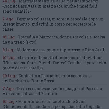
24 Lug
-
Maltrattamenti all’asilo, parla il sindaco:
«Notifica arrivata in mattinata,
anche i miei figli
sono andati lì»
2 Ago
-
Fermato col taser,
muore in ospedale dopo un
inseguimento.
Indagini in corso per accertare le
cause
16 Lug
-
Tragedia a Marzocca,
donna travolta e uccisa
da un treno
(Foto)
9 Lug
-
Malore in casa, muore
il professore Pino Attili
10 Lug
-
«Le urla e il pianto di mia madre al telefono:
“L’ha uccisa. Corri. Prendi l’aereo”
Così ho saputo della
morte di mia sorella»
20 Lug
-
Cordoglio a Fabriano per la scomparsa
dell’architetto Bruno Rossi
7 Ago
-
Dà in escandescenze in spiaggia al Passetto.
Arrivano polizia ed Esercito
10 Lug
-
Femminicidio di Loreto, chi è Sami
Khemaies:
dalla condanna per spaccio
alla fuga dai