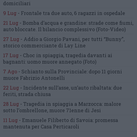
domiciliari
9 Lug
-
Frontale tra due auto,
6 ragazzi in ospedale
21 Lug
-
Bomba d’acqua e grandine:
strade come fiumi,
auto bloccate.
Il bilancio complessivo
(Foto-Video)
27 Lug
-
Addio a Giorgio Pavani,
per tutti “Bunny”,
storico commerciante di Lay Line
17 Lug
-
Choc in spiaggia,
tragedia davanti ai
bagnanti:
uomo muore annegato
(Foto)
7 Ago
-
Schianto sulla Provinciale:
dopo 11 giorni
muore Fabrizio Antonelli
22 Lug
-
Incidente sull’asse, un’auto ribaltata:
due
feriti, strada chiusa
28 Lug
-
Tragedia in spiaggia a Marzocca:
malore
sotto l’ombrellone,
muore 71enne di Jesi
11 Lug
-
Emanuele Filiberto di Savoia:
promessa
mantenuta
per Casa Perticaroli