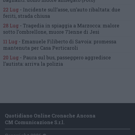
22 Lug
-
Incidente sull’asse, un’auto ribaltata:
due
feriti, strada chiusa
28 Lug
-
Tragedia in spiaggia a Marzocca:
malore
sotto l’ombrellone,
muore 71enne di Jesi
11 Lug
-
Emanuele Filiberto di Savoia:
promessa
mantenuta
per Casa Perticaroli
20 Lug
-
Paura sul bus, passeggero
aggredisce
l’autista: arriva la polizia
Quotidiano Online Cronache Ancona
CM Comunicazione S.r.l.