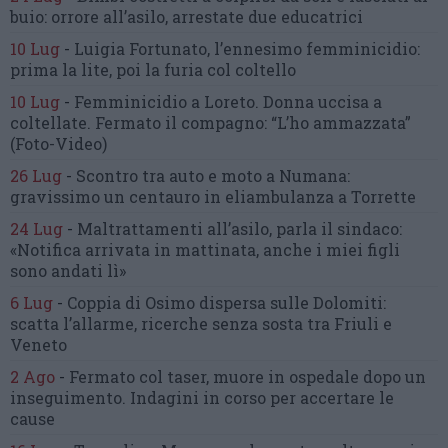
buio:
orrore all’asilo, arrestate due educatrici
10 Lug
-
Luigia Fortunato,
l’ennesimo femminicidio:
prima la lite, poi la furia col coltello
10 Lug
-
Femminicidio a Loreto.
Donna uccisa a
coltellate.
Fermato il compagno: “L’ho ammazzata”
(Foto-Video)
26 Lug
-
Scontro tra auto e moto a Numana:
gravissimo un centauro
in eliambulanza a Torrette
24 Lug
-
Maltrattamenti all’asilo, parla il sindaco:
«Notifica arrivata in mattinata,
anche i miei figli
sono andati lì»
6 Lug
-
Coppia di Osimo dispersa sulle Dolomiti:
scatta l’allarme,
ricerche senza sosta tra Friuli e
Veneto
2 Ago
-
Fermato col taser,
muore in ospedale dopo un
inseguimento.
Indagini in corso per accertare le
cause