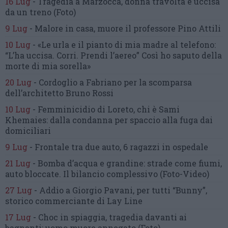
16 Lug
-
Tragedia a Marzocca,
donna travolta e uccisa
da un treno
(Foto)
9 Lug
-
Malore in casa, muore
il professore Pino Attili
10 Lug
-
«Le urla e il pianto di mia madre al telefono:
“L’ha uccisa. Corri. Prendi l’aereo”
Così ho saputo della
morte di mia sorella»
20 Lug
-
Cordoglio a Fabriano per la scomparsa
dell’architetto Bruno Rossi
10 Lug
-
Femminicidio di Loreto, chi è Sami
Khemaies:
dalla condanna per spaccio
alla fuga dai
domiciliari
9 Lug
-
Frontale tra due auto,
6 ragazzi in ospedale
21 Lug
-
Bomba d’acqua e grandine:
strade come fiumi,
auto bloccate.
Il bilancio complessivo
(Foto-Video)
27 Lug
-
Addio a Giorgio Pavani,
per tutti “Bunny”,
storico commerciante di Lay Line
17 Lug
-
Choc in spiaggia,
tragedia davanti ai
bagnanti:
uomo muore annegato
(Foto)