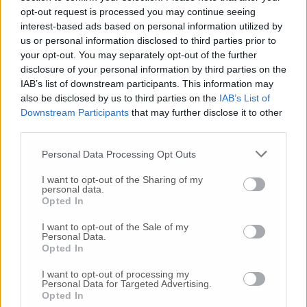
proporre un piano economico finanziario ed
opt-out request is processed you may continue seeing
un progetto che sappiano soddisfare le
interest-based ads based on personal information utilized by
esigenze dei cittadini della provincia
e
us or personal information disclosed to third parties prior to
sappiano rispettare i vincoli delimitati dal
your opt-out. You may separately opt-out of the further
parere della Corte dei Conti. «I tempi sono
disclosure of your personal information by third parties on the
strettissimi e il compito è davvero complesso,
IAB’s list of downstream participants. This information may
ma
l’atteggiamento propositivo e dialogante
also be disclosed by us to third parties on the
IAB’s List of
della Giunta Silvetti merita un’apertura di
Downstream Participants
that may further disclose it to other
credito, la fiducia e il rinnovato spirito di
third parties.
collaborazione della ns amministrazione.
–
Personal Data Processing Opt Outs
sottolinea Marco Giacanella – Completato
questo percorso, qualora ritenessimo il
I want to opt-out of the Sharing of my
risultato finale in linea con gli interessi dei
personal data.
Opted In
cittadini daremo il nostro appoggio al
progetto.
Di concerto con il
p
residente della
I want to opt-out of the Sale of my
Commissione I, Luca Cappanera, nei prossimi
Personal Data.
Opted In
giorni organizzeremo una seduta per
relazionare a tutti i Consiglieri l’esito
I want to opt-out of processing my
dell’Assemblea più nello specifico.
Mi
Personal Data for Targeted Advertising.
Opted In
permetto una risposta alla fantasiosa