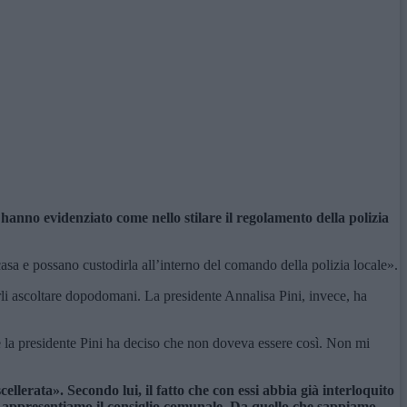
hanno evidenziato come nello stilare il regolamento della polizia
casa e possano custodirla all’interno del comando della polizia locale».
erli ascoltare dopodomani. La presidente Annalisa Pini, invece, ha
e la presidente Pini ha deciso che non doveva essere così. Non mi
ellerata». Secondo lui, il fatto che con essi abbia già interloquito
ta. Rappresentiamo il consiglio comunale. Da quello che sappiamo