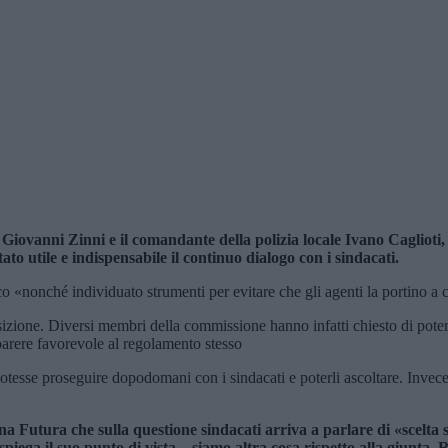
iovanni Zinni e il comandante della polizia locale Ivano Caglioti, 
tato utile e indispensabile il continuo dialogo con i sindacati.
co «nonché individuato strumenti per evitare che gli agenti la portino a 
posizione. Diversi membri della commissione hanno infatti chiesto di pot
 parere favorevole al regolamento stesso
potesse proseguire dopodomani con i sindacati e poterli ascoltare. Invec
a Futura che sulla questione sindacati arriva a parlare di «scelta sc
 – spiega il suo punto di vista – siamo altra cosa rispetto alla giun