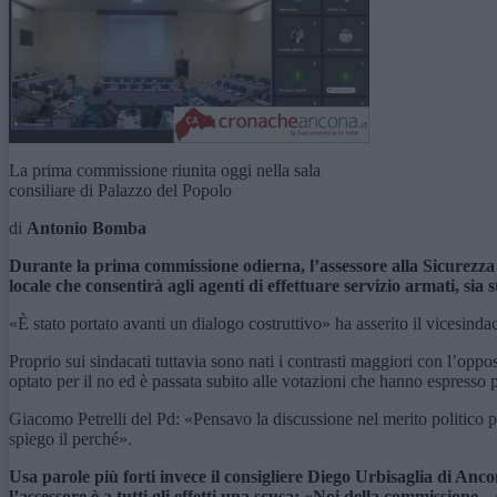
La prima commissione riunita oggi nella sala
consiliare di Palazzo del Popolo
di
Antonio Bomba
Durante la prima commissione odierna, l’assessore alla Sicurezza G
locale che consentirà agli agenti di effettuare servizio armati, sia s
«È stato portato avanti un dialogo costruttivo» ha asserito il vicesinda
Proprio sui sindacati tuttavia sono nati i contrasti maggiori con l’op
optato per il no ed è passata subito alle votazioni che hanno espresso
Giacomo Petrelli del Pd: «Pensavo la discussione nel merito politico 
spiego il perché».
Usa parole più forti invece il consigliere Diego Urbisaglia di Ancon
l’assessore è a tutti gli effetti una scusa: «Noi della commissione