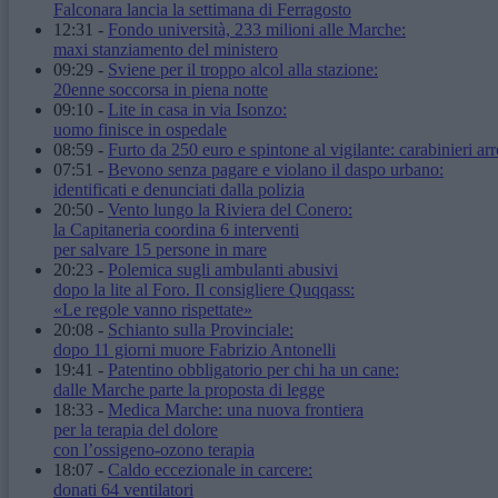
Falconara lancia la settimana di Ferragosto
12:31
-
Fondo università, 233 milioni alle Marche:
maxi stanziamento del ministero
09:29
-
Sviene per il troppo alcol alla stazione:
20enne soccorsa in piena notte
09:10
-
Lite in casa in via Isonzo:
uomo finisce in ospedale
08:59
-
Furto da 250 euro e spintone al vigilante: carabinieri arr
07:51
-
Bevono senza pagare e violano il daspo urbano:
identificati e denunciati dalla polizia
20:50
-
Vento lungo la Riviera del Conero:
la Capitaneria coordina 6 interventi
per salvare 15 persone in mare
20:23
-
Polemica sugli ambulanti abusivi
dopo la lite al Foro. Il consigliere Quqqass:
«Le regole vanno rispettate»
20:08
-
Schianto sulla Provinciale:
dopo 11 giorni muore Fabrizio Antonelli
19:41
-
Patentino obbligatorio per chi ha un cane:
dalle Marche parte la proposta di legge
18:33
-
Medica Marche: una nuova frontiera
per la terapia del dolore
con l’ossigeno-ozono terapia
18:07
-
Caldo eccezionale in carcere:
donati 64 ventilatori