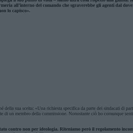
’armeria all’interno del comando che sgraverebbe gli agenti dal dove
on lo capisco».
 della sua scelta: «Una richiesta specifica da parte dei sindacati di pa
ieste di un membro della commissione. Nonostante ciò ho comunque sentit
otato contro non per ideologia. Riteniamo però il regolamento inc