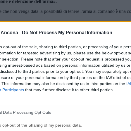
zione e detenzione dell’arma».
 e che non venga data la possibilità di tenere l’arma al comando è una 
 Ancona -
Do Not Process My Personal Information
to opt-out of the sale, sharing to third parties, or processing of your per
formation for targeted advertising by us, please use the below opt-out s
r selection. Please note that after your opt-out request is processed y
eing interest-based ads based on personal information utilized by us or
disclosed to third parties prior to your opt-out. You may separately opt-
losure of your personal information by third parties on the IAB’s list of
. This information may also be disclosed by us to third parties on the
IA
Participants
that may further disclose it to other third parties.
a di maggioranza del gruppo Civitas Civici e controbatte ai colleghi:
ti, non dei giustizieri come invece qualcuno vuol far passare».
«L’ass
l Data Processing Opt Outs
’arma potrà essere utilizzata, vale a dire pericolo imminente e legittima d
o opt-out of the Sharing of my personal data.
uto ha ribadire quanto «fossi scettico, ma dopo le spiegazioni del coma