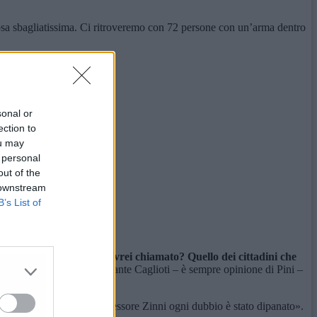
cosa sbagliatissima. Ci ritroveremo con 72 persone con un’arma dentro
sonal or
ection to
ou may
 personal
out of the
 downstream
B’s List of
 «Sapete quale sindacato avrei chiamato? Quello dei cittadini che
essore Zinni e il comandante Caglioti – è sempre opinione di Pini –
ifesa».
ndante Caglioti e dell’assessore Zinni ogni dubbio è stato dipanato».