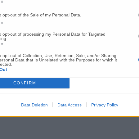
In
della polizia municipale passerà adesso al vaglio del consiglio comunale,
o opt-out of the Sale of my Personal Data.
ommissione
In
to opt-out of processing my Personal Data for Targeted
ing.
In
o opt-out of Collection, Use, Retention, Sale, and/or Sharing
ersonal Data that Is Unrelated with the Purposes for which it
lected.
Out
CONFIRM
Data Deletion
Data Access
Privacy Policy