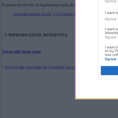
Opted 
Il parere favorevole al regolamento sulla dotazione di armi agli agenti 
I want t
Armi alla polizia locale, c’è il parere favorevole della prima c
Opted 
I want 
Advertis
© RIPRODUZIONE RISERVATA
Opted 
I want t
of my P
Torna alla home page
was col
Opted 
»
Iscriviti alla newsletter di Cronache Ancona