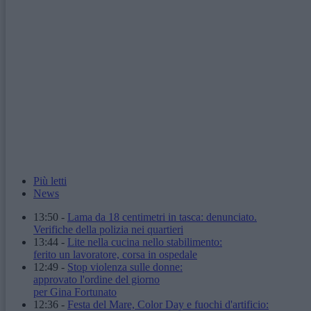
Più letti
News
13:50
-
Lama da 18 centimetri in tasca: denunciato.
Verifiche della polizia nei quartieri
13:44
-
Lite nella cucina nello stabilimento:
ferito un lavoratore, corsa in ospedale
12:49
-
Stop violenza sulle donne:
approvato l'ordine del giorno
per Gina Fortunato
12:36
-
Festa del Mare, Color Day e fuochi d'artificio: