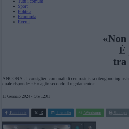
Tutti i comuni
Sport
Politica
Economia
Eventi
«Non 
È 
tra
ANCONA - I consiglieri comunali di centrosinistra ritengono ingiusta la
quale risponde: «Ho agito secondo il regolamento»
11 Gennaio 2024 - Ore 12:01
Facebook
X
LinkedIn
Whatsapp
Stampa