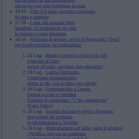
ma pensano la stia aggredendo:
messo ko con una bottigliata in testa
18:19
-
Polo 0-6 anni: apertura congiunta
di nido e materna
17:28
-
Lotta alla zanzara tigre,
installate 14 ovitrappole in città:
la mappa e come funziona
14:54
-
Violenza di genere, arriva il Protocollo "Zeus"
per la prevenzione dei maltrattanti
24 Lug
-
Bimbi costretti a colpirsi da soli
e lasciati al buio:
orrore all’asilo, arrestate due educatrici
10 Lug
-
Luigia Fortunato,
l’ennesimo femminicidio:
prima la lite, poi la furia col coltello
10 Lug
-
Femminicidio a Loreto.
Donna uccisa a coltellate.
Fermato il compagno: “L’ho ammazzata”
(Foto-Video)
26 Lug
-
Scontro tra auto e moto a Numana:
gravissimo un centauro
in eliambulanza a Torrette
24 Lug
-
Maltrattamenti all’asilo, parla il sindaco:
«Notifica arrivata in mattinata,