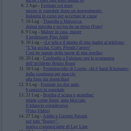
anche i miei figli sono andati lì»
2 Ago
-
Fermato col taser,
muore in ospedale dopo un inseguimento.
Indagini in corso per accertare le cause
16 Lug
-
Tragedia a Marzocca,
donna travolta e uccisa da un treno
(Foto)
9 Lug
-
Malore in casa, muore
il professore Pino Attili
10 Lug
-
«Le urla e il pianto di mia madre al telefono:
“L’ha uccisa. Corri. Prendi l’aereo”
Così ho saputo della morte di mia sorella»
20 Lug
-
Cordoglio a Fabriano per la scomparsa
dell’architetto Bruno Rossi
10 Lug
-
Femminicidio di Loreto, chi è Sami Khemaies:
dalla condanna per spaccio
alla fuga dai domiciliari
9 Lug
-
Frontale tra due auto,
6 ragazzi in ospedale
21 Lug
-
Bomba d’acqua e grandine:
strade come fiumi, auto bloccate.
Il bilancio complessivo
(Foto-Video)
27 Lug
-
Addio a Giorgio Pavani,
per tutti “Bunny”,
storico commerciante di Lay Line