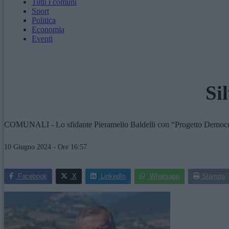
Tutti i comuni
Sport
Politica
Economia
Eventi
Si
COMUNALI - Lo sfidante Pieramelio Baldelli con “Progetto Democra
10 Giugno 2024 - Ore 16:57
Facebook
X
LinkedIn
Whatsapp
Stampa