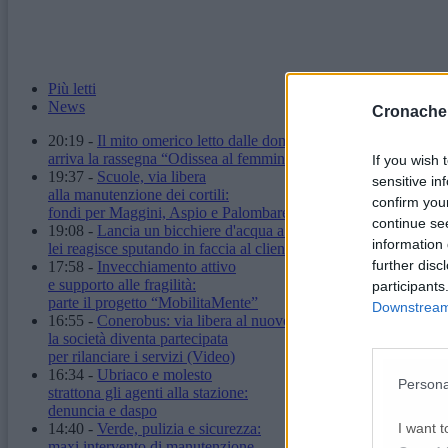
Più letti
News
Cronache
20:19
-
Il mito omerico letto dalle donne:
arriva la rassegna “Odissea al femminile”
If you wish 
19:37
-
Scuole, via libera
sensitive in
alla manutenzione dei cortili:
confirm you
fondi per Maggini, Aspio e Palombare
continue se
19:08
-
Lancia un bicchiere d'acqua a un'ambulante,
information 
lei reagisce sputando in faccia al cliente
further disc
17:58
-
Invecchiamento attivo
e supporto alle fragilità:
participants
parte il progetto “MobilitaMente”
Downstream 
16:55
-
Conerobus: via libera al nuovo statuto,
la società diventa partecipata
per rilanciare i servizi
(Video)
16:34
-
Ubriaco e molesto
Persona
strattona gli agenti alla stazione:
denuncia e daspo
I want t
14:40
-
Verde, pulizia e sicurezza:
maxi intervento di manutenzione