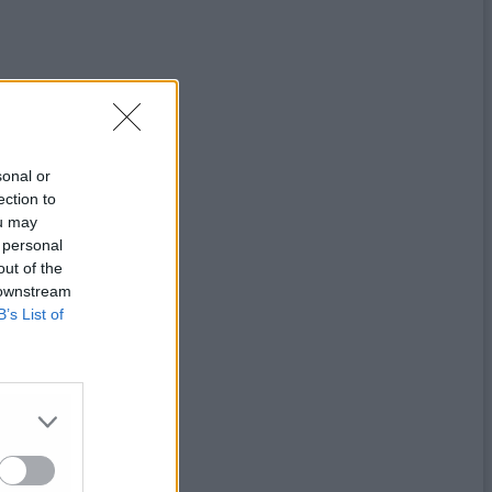
sonal or
ection to
ou may
 personal
out of the
 downstream
B’s List of