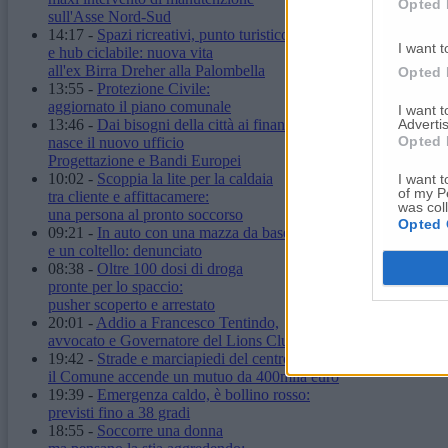
Opted 
sull'Asse Nord-Sud
14:17
-
Spazi ricreativi, punto turistico
I want t
e hub ciclabile: nuova vita
all'ex Birra Dreher alla Palombella
Opted 
13:55
-
Protezione Civile:
aggiornato il piano comunale
I want 
Advertis
13:46
-
Dai bisogni della città ai finanziamenti:
Opted 
nasce il nuovo ufficio
Progettazione e Bandi Europei
10:02
-
Scoppia la lite per la caldaia
I want t
of my P
tra cliente e affittacamere:
was col
una persona al pronto soccorso
Opted 
09:21
-
In auto con una mazza da baseball
e un coltello: denunciato
08:38
-
Oltre 100 dosi di droga
pronte per lo spaccio:
pusher scoperto e arrestato
20:01
-
Addio a Francesco Tentindo,
avvocato e Governatore del Lions Club
19:42
-
Strade e marciapiedi del centro:
il Comune accende un mutuo da 400mila euro
19:39
-
Emergenza caldo, è bollino rosso:
previsti fino a 38 gradi
18:55
-
Soccorre una donna