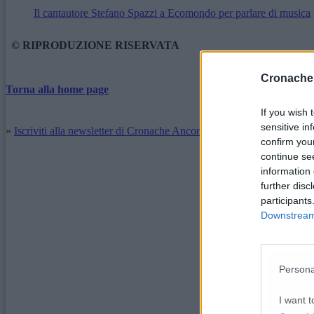
Il cantautore Stefano Spazzi a Ecomondo per parlare di musica
© RIPRODUZIONE RISERVATA
Cronache
Torna alla home page
If you wish 
sensitive in
»
Iscriviti alla newsletter di Cronache Ancona
confirm you
continue se
information 
further disc
participants
Downstream 
Persona
I want t