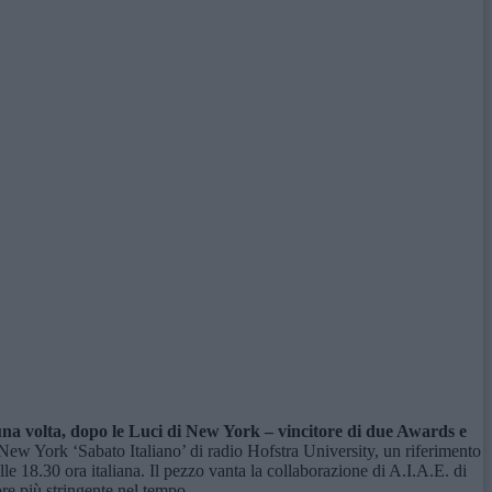
na volta, dopo le Luci di New York – vincitore di due Awards e
 New York ‘Sabato Italiano’ di radio Hofstra University, un riferimento
e 18.30 ora italiana. Il pezzo vanta la collaborazione di A.I.A.E. di
e più stringente nel tempo.