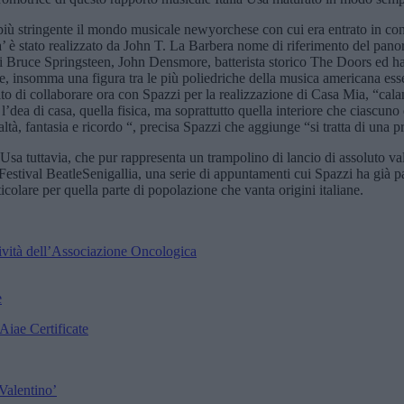
più stringente il mondo musicale newyorchese con cui era entrato in con
 è stato realizzato da John T. La Barbera nome di riferimento del pano
di Bruce Springsteen, John Densmore, batterista storico The Doors ed ha
ne, insomma una figura tra le più poliedriche della musica americana e
celto di collaborare ora con Spazzi per la realizzazione di Casa Mia, “ca
’dea di casa, quella fisica, ma soprattutto quella interiore che ciascuno
tà, fantasia e ricordo “, precisa Spazzi che aggiunge “si tratta di una pr
sa tuttavia, che pur rappresenta un trampolino di lancio di assoluto val
 Festival BeatleSenigallia, una serie di appuntamenti cui Spazzi ha già 
icolare per quella parte di popolazione che vanta origini italiane.
ttività dell’Associazione Oncologica
e
Aiae Certificate
Valentino’