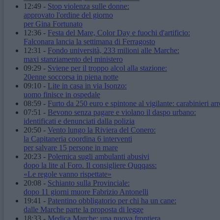
12:49
-
Stop violenza sulle donne:
approvato l'ordine del giorno
per Gina Fortunato
12:36
-
Festa del Mare, Color Day e fuochi d'artificio:
Falconara lancia la settimana di Ferragosto
12:31
-
Fondo università, 233 milioni alle Marche:
maxi stanziamento del ministero
09:29
-
Sviene per il troppo alcol alla stazione:
20enne soccorsa in piena notte
09:10
-
Lite in casa in via Isonzo:
uomo finisce in ospedale
08:59
-
Furto da 250 euro e spintone al vigilante: carabinieri arr
07:51
-
Bevono senza pagare e violano il daspo urbano:
identificati e denunciati dalla polizia
20:50
-
Vento lungo la Riviera del Conero:
la Capitaneria coordina 6 interventi
per salvare 15 persone in mare
20:23
-
Polemica sugli ambulanti abusivi
dopo la lite al Foro. Il consigliere Quqqass:
«Le regole vanno rispettate»
20:08
-
Schianto sulla Provinciale:
dopo 11 giorni muore Fabrizio Antonelli
19:41
-
Patentino obbligatorio per chi ha un cane:
dalle Marche parte la proposta di legge
18:33
-
Medica Marche: una nuova frontiera