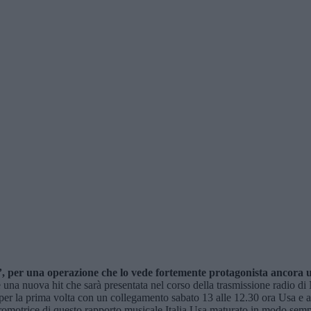
 per una operazione che lo vede fortemente protagonista ancora u
 una nuova hit che sarà presentata nel corso della trasmissione radio di
per la prima volta con un collegamento sabato 13 alle 12.30 ora Usa e all
omotrice di questo rapporto musicale Italia Usa maturato in modo sempr