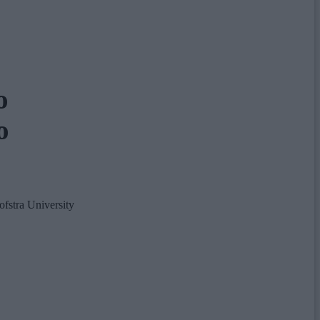
o
o
ofstra University