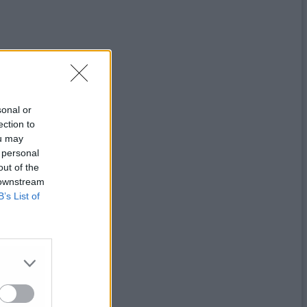
sonal or
ection to
ou may
 personal
out of the
 downstream
B’s List of