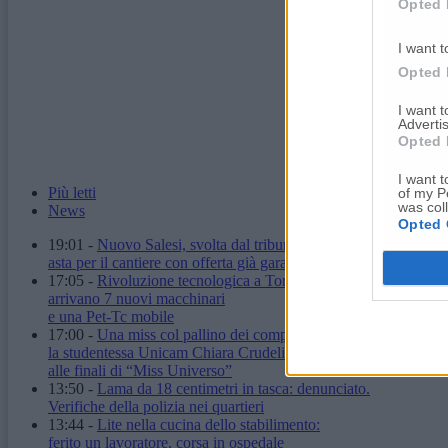
Opted 
I want t
Opted 
I want 
Advertis
Opted 
I want t
Più letti
of my P
was col
News
Opted 
19:01
-
Nuovo Salesi, svolta dal tribunale:
asta per il cantiere con offerta già garantita
17:05
-
Rivoluzione tecnologica a Torrette:
arrivano 7 nuovi macchinari
e una Pet-Tc mobile
17:00
-
Una miss col pallino dei computer:
la studentessa Unicam Chiara Crudeli
alle finali di “Miss Universo”
13:50
-
Lama da 18 centimetri in tasca: denunciato.
Verifiche della polizia nei quartieri
13:44
-
Lite nella cucina dello stabilimento:
ferito un lavoratore, corsa in ospedale