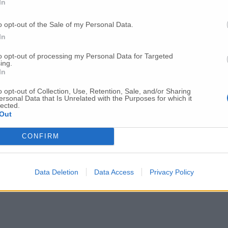
In
o opt-out of the Sale of my Personal Data.
Per poter lasciare o votare un commento devi essere registrato.
In
Effettua l'accesso
oppure
registrati
to opt-out of processing my Personal Data for Targeted
ing.
In
o opt-out of Collection, Use, Retention, Sale, and/or Sharing
ersonal Data that Is Unrelated with the Purposes for which it
lected.
Out
CONFIRM
Data Deletion
Data Access
Privacy Policy