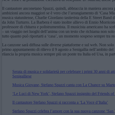
Il cantautore anconetano Spazzi, quindi, abbraccia in maniera ancora 
ambizioni ancora maggiori se è vero che l’arrangiamento di ‘Casa Mia’
musica statunitense, Charlie Giordano tastierista della E Street Band 
da John Turturro. La Barbera è stato inoltre allievo di Ennio Morrico
professore di chitarra e polistrumentista. Il musicista americano ha s
– un viaggio nei luoghi dell’anima con un testo che richiama non solo l
tutto quanto può riportarti a ‘casa’, un momento sospeso sempre tra real
La canzone sarà diffusa sulle diverse piattaforme e sul web. Non solo U
primo appuntamento di rilievo il 9 agosto a Senigallia nell’ambito del
rilancia la propria musica sempre più un ponte tra Italia ed Usa, in part
Serata di musica e solidarietà per celebrare i primi 30 anni di a
Senigalliese
Musica Giovane, Stefano Spazzi canta con La Chance su Mart
‘Le Luci di New York’, Stefano Spazzi insignito del Friends of 
Il cantautore Stefano Spazzi si racconta a ‘La Voce d’Italia’
Stefano Spazzi celebra l’amore con la sua nuova canzone ‘San 