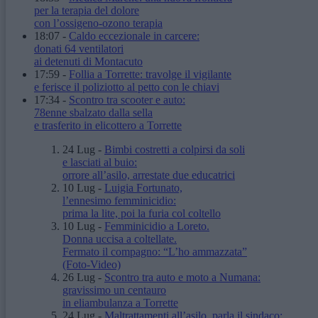
per la terapia del dolore
con l’ossigeno-ozono terapia
18:07
-
Caldo eccezionale in carcere:
donati 64 ventilatori
ai detenuti di Montacuto
17:59
-
Follia a Torrette: travolge il vigilante
e ferisce il poliziotto al petto con le chiavi
17:34
-
Scontro tra scooter e auto:
78enne sbalzato dalla sella
e trasferito in elicottero a Torrette
24 Lug
-
Bimbi costretti a colpirsi da soli
e lasciati al buio:
orrore all’asilo, arrestate due educatrici
10 Lug
-
Luigia Fortunato,
l’ennesimo femminicidio:
prima la lite, poi la furia col coltello
10 Lug
-
Femminicidio a Loreto.
Donna uccisa a coltellate.
Fermato il compagno: “L’ho ammazzata”
(Foto-Video)
26 Lug
-
Scontro tra auto e moto a Numana:
gravissimo un centauro
in eliambulanza a Torrette
24 Lug
-
Maltrattamenti all’asilo, parla il sindaco: