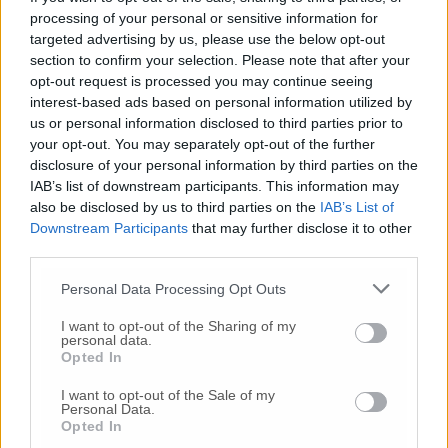
2026,
processing of your personal or sensitive information for
targeted advertising by us, please use the below opt-out
section to confirm your selection. Please note that after your
opt-out request is processed you may continue seeing
interest-based ads based on personal information utilized by
us or personal information disclosed to third parties prior to
your opt-out. You may separately opt-out of the further
disclosure of your personal information by third parties on the
IAB’s list of downstream participants. This information may
also be disclosed by us to third parties on the
IAB’s List of
Downstream Participants
that may further disclose it to other
third parties.
Personal Data Processing Opt Outs
I banchi della maggioranza nella Sala Gialla
Nel frattempo il sindaco Pirani ha convocato
I want to opt-out of the Sharing of my
personal data.
un nuovo Consiglio comunale per sabato
Opted In
mattina alle ore 9 per discutere della Tari
2024, presa d’atto della
validazione
I want to opt-out of the Sale of my
Personal Data.
aggiornamento biennale Pef Tari per il
Opted In
periodo regolatorio 2022-2025 (un aumento