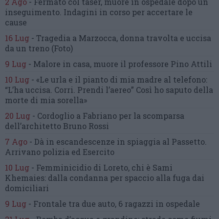
2 Ago
-
Fermato col taser,
muore in ospedale dopo un
inseguimento.
Indagini in corso per accertare le
cause
16 Lug
-
Tragedia a Marzocca,
donna travolta e uccisa
da un treno
(Foto)
9 Lug
-
Malore in casa, muore
il professore Pino Attili
10 Lug
-
«Le urla e il pianto di mia madre al telefono:
“L’ha uccisa. Corri. Prendi l’aereo”
Così ho saputo della
morte di mia sorella»
20 Lug
-
Cordoglio a Fabriano per la scomparsa
dell’architetto Bruno Rossi
7 Ago
-
Dà in escandescenze in spiaggia al Passetto.
Arrivano polizia ed Esercito
10 Lug
-
Femminicidio di Loreto, chi è Sami
Khemaies:
dalla condanna per spaccio
alla fuga dai
domiciliari
9 Lug
-
Frontale tra due auto,
6 ragazzi in ospedale