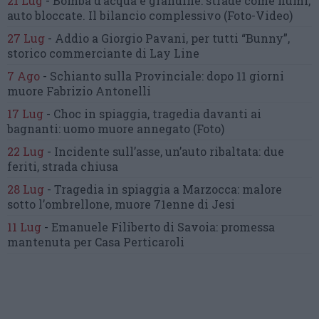
21 Lug
-
Bomba d’acqua e grandine:
strade come fiumi,
auto bloccate.
Il bilancio complessivo
(Foto-Video)
27 Lug
-
Addio a Giorgio Pavani,
per tutti “Bunny”,
storico commerciante di Lay Line
7 Ago
-
Schianto sulla Provinciale:
dopo 11 giorni
muore Fabrizio Antonelli
17 Lug
-
Choc in spiaggia,
tragedia davanti ai
bagnanti:
uomo muore annegato
(Foto)
22 Lug
-
Incidente sull’asse, un’auto ribaltata:
due
feriti, strada chiusa
28 Lug
-
Tragedia in spiaggia a Marzocca:
malore
sotto l’ombrellone,
muore 71enne di Jesi
11 Lug
-
Emanuele Filiberto di Savoia:
promessa
mantenuta
per Casa Perticaroli