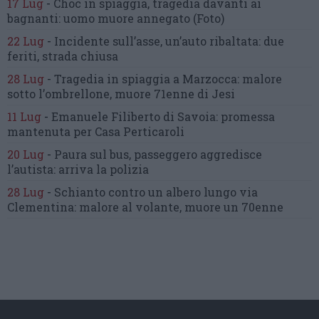
17 Lug
-
Choc in spiaggia,
tragedia davanti ai
bagnanti:
uomo muore annegato
(Foto)
22 Lug
-
Incidente sull’asse, un’auto ribaltata:
due
feriti, strada chiusa
28 Lug
-
Tragedia in spiaggia a Marzocca:
malore
sotto l’ombrellone,
muore 71enne di Jesi
11 Lug
-
Emanuele Filiberto di Savoia:
promessa
mantenuta
per Casa Perticaroli
20 Lug
-
Paura sul bus, passeggero
aggredisce
l’autista: arriva la polizia
28 Lug
-
Schianto contro un albero
lungo via
Clementina:
malore al volante, muore un 70enne