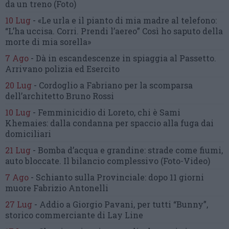
da un treno
(Foto)
10 Lug
-
«Le urla e il pianto di mia madre al telefono:
“L’ha uccisa. Corri. Prendi l’aereo”
Così ho saputo della
morte di mia sorella»
7 Ago
-
Dà in escandescenze in spiaggia al Passetto.
Arrivano polizia ed Esercito
20 Lug
-
Cordoglio a Fabriano per la scomparsa
dell’architetto Bruno Rossi
10 Lug
-
Femminicidio di Loreto, chi è Sami
Khemaies:
dalla condanna per spaccio
alla fuga dai
domiciliari
21 Lug
-
Bomba d’acqua e grandine:
strade come fiumi,
auto bloccate.
Il bilancio complessivo
(Foto-Video)
7 Ago
-
Schianto sulla Provinciale:
dopo 11 giorni
muore Fabrizio Antonelli
27 Lug
-
Addio a Giorgio Pavani,
per tutti “Bunny”,
storico commerciante di Lay Line