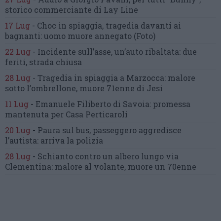
storico commerciante di Lay Line
17 Lug
-
Choc in spiaggia,
tragedia davanti ai
bagnanti:
uomo muore annegato
(Foto)
22 Lug
-
Incidente sull’asse, un’auto ribaltata:
due
feriti, strada chiusa
28 Lug
-
Tragedia in spiaggia a Marzocca:
malore
sotto l’ombrellone,
muore 71enne di Jesi
11 Lug
-
Emanuele Filiberto di Savoia:
promessa
mantenuta
per Casa Perticaroli
20 Lug
-
Paura sul bus, passeggero
aggredisce
l’autista: arriva la polizia
28 Lug
-
Schianto contro un albero
lungo via
Clementina:
malore al volante, muore un 70enne