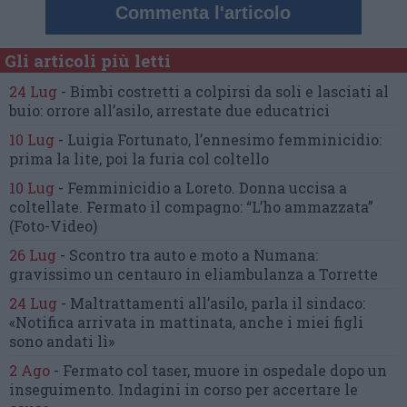
Commenta l'articolo
Gli articoli più letti
24 Lug
-
Bimbi costretti a colpirsi da soli
e lasciati al
buio:
orrore all’asilo, arrestate due educatrici
10 Lug
-
Luigia Fortunato,
l’ennesimo femminicidio:
prima la lite, poi la furia col coltello
10 Lug
-
Femminicidio a Loreto.
Donna uccisa a
coltellate.
Fermato il compagno: “L’ho ammazzata”
(Foto-Video)
26 Lug
-
Scontro tra auto e moto a Numana:
gravissimo un centauro
in eliambulanza a Torrette
24 Lug
-
Maltrattamenti all’asilo, parla il sindaco:
«Notifica arrivata in mattinata,
anche i miei figli
sono andati lì»
2 Ago
-
Fermato col taser,
muore in ospedale dopo un
inseguimento.
Indagini in corso per accertare le