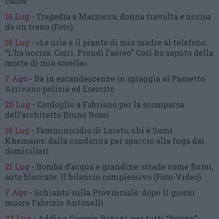
cause
16 Lug
-
Tragedia a Marzocca,
donna travolta e uccisa
da un treno
(Foto)
10 Lug
-
«Le urla e il pianto di mia madre al telefono:
“L’ha uccisa. Corri. Prendi l’aereo”
Così ho saputo della
morte di mia sorella»
7 Ago
-
Dà in escandescenze in spiaggia al Passetto.
Arrivano polizia ed Esercito
20 Lug
-
Cordoglio a Fabriano per la scomparsa
dell’architetto Bruno Rossi
10 Lug
-
Femminicidio di Loreto, chi è Sami
Khemaies:
dalla condanna per spaccio
alla fuga dai
domiciliari
21 Lug
-
Bomba d’acqua e grandine:
strade come fiumi,
auto bloccate.
Il bilancio complessivo
(Foto-Video)
7 Ago
-
Schianto sulla Provinciale:
dopo 11 giorni
muore Fabrizio Antonelli
27 Lug
-
Addio a Giorgio Pavani,
per tutti “Bunny”,