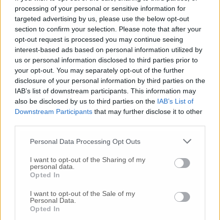
aspettare. Quello che conta è fare la quadra
processing of your personal or sensitive information for
sul sistema di potere. Insomma ci aspetterà
targeted advertising by us, please use the below opt-out
section to confirm your selection. Please note that after your
una giunta con un sindaco di facciata e con
opt-out request is processed you may continue seeing
un regista dietro le quinte a dirigere il tutto.
interest-based ads based on personal information utilized by
Un film purtroppo già visto. Altro slogan
us or personal information disclosed to third parties prior to
elettorale era la “politica che unisce”. I fatti
your opt-out. You may separately opt-out of the further
dimostrano che a unire sarà solo la
disclosure of your personal information by third parties on the
spartizione e l’esercizio del potere e delle
IAB’s list of downstream participants. This information may
poltrone a cui nessuno dei protagonisti della
also be disclosed by us to third parties on the
IAB’s List of
commedia politica osimana 2024 sa
Downstream Participants
that may further disclose it to other
rinunciare, altro che questioni di valori.
third parties.
Insomma, un finale alla vissero tutti felici e
Personal Data Processing Opt Outs
contenti, come nell’Arlecchino di Strehler, ma
di fatto con un sindaco sempre più
I want to opt-out of the Sharing of my
“equilibrista”, dimezzato, sotto pressione e
personal data.
Opted In
attacco. Dispiace per i cittadini osimani
costretti ad assistere ad uno spettacolo per
I want to opt-out of the Sale of my
nulla gratificante. E se il buongiorno si vede
Personal Data.
Opted In
dal mattino, non si sa a cos’ altro dovremo