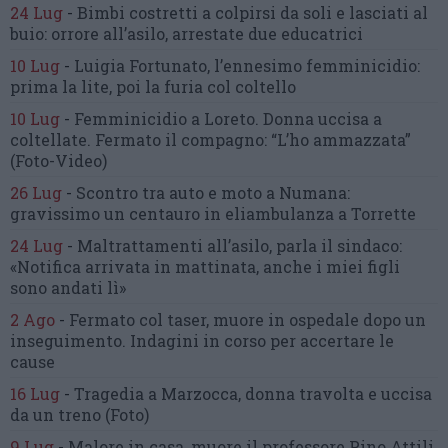
24 Lug
-
Bimbi costretti a colpirsi da soli
e lasciati al
buio:
orrore all’asilo, arrestate due educatrici
10 Lug
-
Luigia Fortunato,
l’ennesimo femminicidio:
prima la lite, poi la furia col coltello
10 Lug
-
Femminicidio a Loreto.
Donna uccisa a
coltellate.
Fermato il compagno: “L’ho ammazzata”
(Foto-Video)
26 Lug
-
Scontro tra auto e moto a Numana:
gravissimo un centauro
in eliambulanza a Torrette
24 Lug
-
Maltrattamenti all’asilo, parla il sindaco:
«Notifica arrivata in mattinata,
anche i miei figli
sono andati lì»
2 Ago
-
Fermato col taser,
muore in ospedale dopo un
inseguimento.
Indagini in corso per accertare le
cause
16 Lug
-
Tragedia a Marzocca,
donna travolta e uccisa
da un treno
(Foto)
9 Lug
-
Malore in casa, muore
il professore Pino Attili