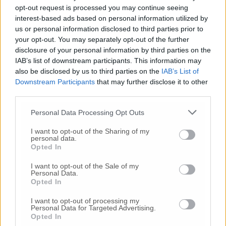
allo scioglimento del consiglio a norma
opt-out request is processed you may continue seeing
dell’articolo 141 (dello stesso Testo Unico degli
interest-based ads based on personal information utilized by
Enti Locali ndr)
». Se accadesse, si tornerebbe
us or personal information disclosed to third parties prior to
alle urne. I 10 giorni di tempo si sono già
your opt-out. You may separately opt-out of the further
esauriti o si esauriranno a breve dopo il rinvio
disclosure of your personal information by third parties on the
forzato del Consiglio comunale di oggi?
IAB’s list of downstream participants. This information may
also be disclosed by us to third parties on the
IAB’s List of
Downstream Participants
that may further disclose it to other
Dopo «l’ennesima paralisi del Consiglio
third parties.
comunale a causa dell’assenza del numero
legale» in una nota a firma congiunta, stasera
Personal Data Processing Opt Outs
i tre capigruppo di minoranza composta da 9
consiglieri,
Paola Andreoni (Pd), Michela
I want to opt-out of the Sharing of my
personal data.
Glorio (lista Glorio) e Caterina Donia M5S
)
Opted In
hanno espresso preoccupazione. «Il fallimento
del Consiglio Comunale è stato causato
I want to opt-out of the Sale of my
Personal Data.
dall’assenza di alcuni consiglieri della
Opted In
maggioranza: si rallenta così il processo
decisionale e si dimostra la fragilità di una
I want to opt-out of processing my
Personal Data for Targeted Advertising.
maggioranza che appare sempre più incapace
Opted In
di garantire stabilità e continuità