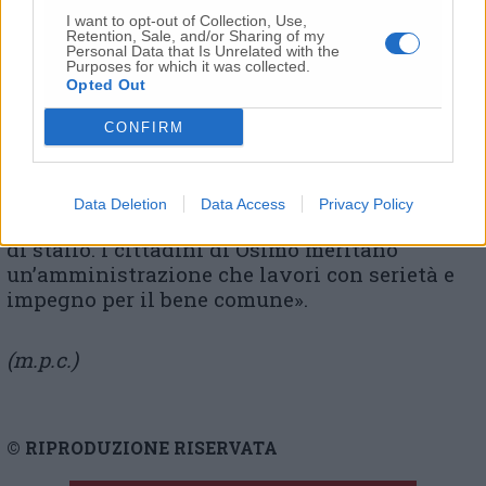
amministrativa. – si legge nel comunicato –
I want to opt-out of Collection, Use,
Retention, Sale, and/or Sharing of my
Questa situazione, che si ripete con una
Personal Data that Is Unrelated with the
Purposes for which it was collected.
frequenza ormai preoccupante, rischia di
Opted Out
compromettere il buon funzionamento
dell’amministrazione e di danneggiare
CONFIRM
ulteriormente la fiducia dei cittadini nei
confronti della politica. Chiediamo quindi che
la maggioranza chiarisca la sua posizione,
Data Deletion
Data Access
Privacy Policy
mettendo finalmente fine a questa situazione
di stallo. I cittadini di Osimo meritano
un’amministrazione che lavori con serietà e
impegno per il bene comune».
(m.p.c.)
© RIPRODUZIONE RISERVATA