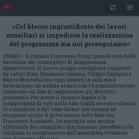
«Col blocco ingiustificato dei lavori
consiliari si impedisce la realizzazione
del programma ma noi proseguiamo»
OSIMO – Il sindaco Francesco Pirani prende atto della
decisione dei «consiglieri di maggioranza
appartenenti al nuovo gruppo consigliare composto
da Latini Dino, Emanuele Carpera, Filippo Zagaglia e
Marco Monteburini» oggi assenti in aula ma è
determinato ad andare avanti con l’Amministrazione
comunale «al fine di raggiungere gli obiettivi
prefissati». Per avere il numero legale e la
maggioranza di voti nella Sala Gialla servono almeno
13 consiglieri e del 'caso Osimo' ora tornerà ad
occuparsi anche il governatore delle Marche,
Francesco Acquaroli. Le surroghe non ancora
effettuate dei consiglieri dimissionari potrebbero far
rischiare lo scioglimento dell'assemblea cittadina
con il ritorno alle urne