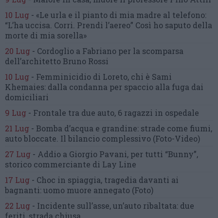
10 Lug
-
«Le urla e il pianto di mia madre al telefono:
“L’ha uccisa. Corri. Prendi l’aereo”
Così ho saputo della
morte di mia sorella»
20 Lug
-
Cordoglio a Fabriano per la scomparsa
dell’architetto Bruno Rossi
10 Lug
-
Femminicidio di Loreto, chi è Sami
Khemaies:
dalla condanna per spaccio
alla fuga dai
domiciliari
9 Lug
-
Frontale tra due auto,
6 ragazzi in ospedale
21 Lug
-
Bomba d’acqua e grandine:
strade come fiumi,
auto bloccate.
Il bilancio complessivo
(Foto-Video)
27 Lug
-
Addio a Giorgio Pavani,
per tutti “Bunny”,
storico commerciante di Lay Line
17 Lug
-
Choc in spiaggia,
tragedia davanti ai
bagnanti:
uomo muore annegato
(Foto)
22 Lug
-
Incidente sull’asse, un’auto ribaltata:
due
feriti, strada chiusa