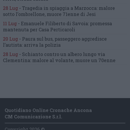
28 Lug
-
Tragedia in spiaggia a Marzocca:
malore
sotto l’ombrellone,
muore 71enne di Jesi
11 Lug
-
Emanuele Filiberto di Savoia:
promessa
mantenuta
per Casa Perticaroli
20 Lug
-
Paura sul bus, passeggero
aggredisce
l’autista: arriva la polizia
28 Lug
-
Schianto contro un albero
lungo via
Clementina:
malore al volante, muore un 70enne
Quotidiano Online Cronache Ancona
CM Comunicazione S.r.l.
Copyright 2026 ©