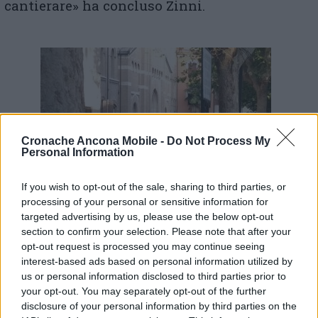
cantierare» ha concluso Zinni.
Cronache Ancona Mobile -
Do Not Process My
Personal Information
If you wish to opt-out of the sale, sharing to third parties, or
processing of your personal or sensitive information for
targeted advertising by us, please use the below opt-out
section to confirm your selection. Please note that after your
La polizia alla chiesa dei Salesiani (Archivio)
opt-out request is processed you may continue seeing
L’assessore
Daniele Ber
ar
dinelli
ha aggiunto
interest-based ads based on personal information utilized by
che «un assessore della giunta Silvetti abita
us or personal information disclosed to third parties prior to
proprio in quella zona e si può immaginare se
your opt-out. You may separately opt-out of the further
non siamo molto attenti alla vivibilità del
disclosure of your personal information by third parties on the