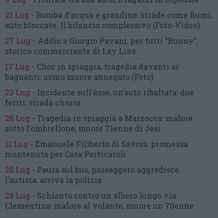
21 Lug
-
Bomba d’acqua e grandine:
strade come fiumi,
auto bloccate.
Il bilancio complessivo
(Foto-Video)
27 Lug
-
Addio a Giorgio Pavani,
per tutti “Bunny”,
storico commerciante di Lay Line
17 Lug
-
Choc in spiaggia,
tragedia davanti ai
bagnanti:
uomo muore annegato
(Foto)
22 Lug
-
Incidente sull’asse, un’auto ribaltata:
due
feriti, strada chiusa
28 Lug
-
Tragedia in spiaggia a Marzocca:
malore
sotto l’ombrellone,
muore 71enne di Jesi
11 Lug
-
Emanuele Filiberto di Savoia:
promessa
mantenuta
per Casa Perticaroli
20 Lug
-
Paura sul bus, passeggero
aggredisce
l’autista: arriva la polizia
28 Lug
-
Schianto contro un albero
lungo via
Clementina:
malore al volante, muore un 70enne