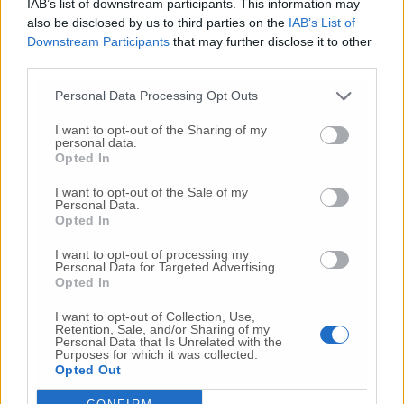
Piano. Tra l’altro il consigliere comunale della
IAB’s list of downstream participants. This information may
also be disclosed by us to third parties on the
IAB’s List of
maggioranza Andreani aveva già fatto
Downstream Participants
that may further disclose it to other
un’interrogazione su questo tema. Stiamo
third parties.
dando il massimo supporto a chi abita in
questa quartiere e che si trova un po’ in
Personal Data Processing Opt Outs
difficoltà perché non c’è non c’è lo stesso
livello di sicurezza e decoro. – ha rimarcato
I want to opt-out of the Sharing of my
personal data.
Berardinelli – Abbiamo fatto un grosso
Opted In
intervento sia in corso Carlo Alberto che in
largo Staffette Partigiane, sistemando i giochi
I want to opt-out of the Sale of my
Personal Data.
i giochi per i bambini e ripulendo il
Opted In
ricettacolo anche di immondizia sotto tutte le
siepi del corso. E’ stata decapitata una
I want to opt-out of processing my
Personal Data for Targeted Advertising.
scultura che rappresenta l’inizio di corso
Opted In
Carlo Alberto e siamo intervenuti per cercare
di sostituirla con un’altra. La zona ci sta
I want to opt-out of Collection, Use,
Retention, Sale, and/or Sharing of my
molto a cuore, dovremmo sicuramente
Personal Data that Is Unrelated with the
Purposes for which it was collected.
implementare anche i controlli e credo grazie
Opted Out
alle ultime assunzioni nella Polizia locale,
andremo in questa direzione. Bisognerebbe