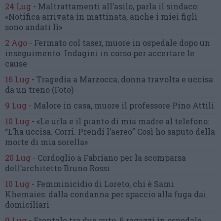
24 Lug
-
Maltrattamenti all’asilo, parla il sindaco:
«Notifica arrivata in mattinata,
anche i miei figli
sono andati lì»
2 Ago
-
Fermato col taser,
muore in ospedale dopo un
inseguimento.
Indagini in corso per accertare le
cause
16 Lug
-
Tragedia a Marzocca,
donna travolta e uccisa
da un treno
(Foto)
9 Lug
-
Malore in casa, muore
il professore Pino Attili
10 Lug
-
«Le urla e il pianto di mia madre al telefono:
“L’ha uccisa. Corri. Prendi l’aereo”
Così ho saputo della
morte di mia sorella»
20 Lug
-
Cordoglio a Fabriano per la scomparsa
dell’architetto Bruno Rossi
10 Lug
-
Femminicidio di Loreto, chi è Sami
Khemaies:
dalla condanna per spaccio
alla fuga dai
domiciliari
9 Lug
-
Frontale tra due auto,
6 ragazzi in ospedale