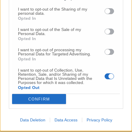
I want to opt-out of the Sharing of my
personal data.
Opted In
I want to opt-out of the Sale of my
Personal Data.
Opted In
Commenti
I want to opt-out of processing my
Personal Data for Targeted Advertising.
Nessun commento presente
Opted In
I want to opt-out of Collection, Use,
Commenta
Retention, Sale, and/or Sharing of my
Personal Data that Is Unrelated with the
Purposes for which it was collected.
Opted Out
Commenta l'articolo
CONFIRM
Gli articoli più letti
24 Lug
-
Bimbi costretti a colpirsi da soli
e lasciati al
Data Deletion
Data Access
Privacy Policy
buio:
orrore all’asilo, arrestate due educatrici