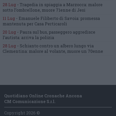
28 Lug
-
Tragedia in spiaggia a Marzocca:
malore
sotto l’ombrellone,
muore 71enne di Jesi
11 Lug
-
Emanuele Filiberto di Savoia:
promessa
mantenuta
per Casa Perticaroli
20 Lug
-
Paura sul bus, passeggero
aggredisce
l’autista: arriva la polizia
28 Lug
-
Schianto contro un albero
lungo via
Clementina:
malore al volante, muore un 70enne
Quotidiano Online Cronache Ancona
CM Comunicazione S.r.l.
Copyright 2026 ©