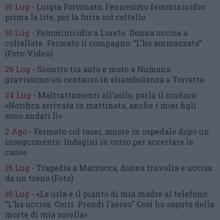
10 Lug
-
Luigia Fortunato,
l’ennesimo femminicidio:
prima la lite, poi la furia col coltello
10 Lug
-
Femminicidio a Loreto.
Donna uccisa a
coltellate.
Fermato il compagno: “L’ho ammazzata”
(Foto-Video)
26 Lug
-
Scontro tra auto e moto a Numana:
gravissimo un centauro
in eliambulanza a Torrette
24 Lug
-
Maltrattamenti all’asilo, parla il sindaco:
«Notifica arrivata in mattinata,
anche i miei figli
sono andati lì»
2 Ago
-
Fermato col taser,
muore in ospedale dopo un
inseguimento.
Indagini in corso per accertare le
cause
16 Lug
-
Tragedia a Marzocca,
donna travolta e uccisa
da un treno
(Foto)
10 Lug
-
«Le urla e il pianto di mia madre al telefono:
“L’ha uccisa. Corri. Prendi l’aereo”
Così ho saputo della
morte di mia sorella»