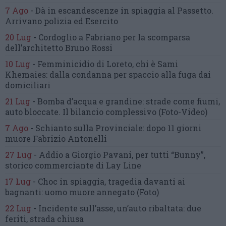
7 Ago
-
Dà in escandescenze in spiaggia al Passetto.
Arrivano polizia ed Esercito
20 Lug
-
Cordoglio a Fabriano per la scomparsa
dell’architetto Bruno Rossi
10 Lug
-
Femminicidio di Loreto, chi è Sami
Khemaies:
dalla condanna per spaccio
alla fuga dai
domiciliari
21 Lug
-
Bomba d’acqua e grandine:
strade come fiumi,
auto bloccate.
Il bilancio complessivo
(Foto-Video)
7 Ago
-
Schianto sulla Provinciale:
dopo 11 giorni
muore Fabrizio Antonelli
27 Lug
-
Addio a Giorgio Pavani,
per tutti “Bunny”,
storico commerciante di Lay Line
17 Lug
-
Choc in spiaggia,
tragedia davanti ai
bagnanti:
uomo muore annegato
(Foto)
22 Lug
-
Incidente sull’asse, un’auto ribaltata:
due
feriti, strada chiusa