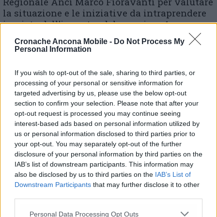
Regionale Anci Marco Fioravanti per valutare
la situazione e le iniziative da intraprendere
in vista dell’incontro del prossimo 4
novembre con il Ministro delle Imprese
Cronache Ancona Mobile -
Do Not Process My
Adolfo Urso. «Fabriano – prosegue il sindaco
Personal Information
– non può perdere posti di lavoro legati alla
produzione della carta ed è necessario
If you wish to opt-out of the sale, sharing to third parties, or
intraprendere tutte le iniziative possibili per
processing of your personal or sensitive information for
scongiurare quella che sarebbe una ferita
targeted advertising by us, please use the below opt-out
mortale per il distretto fabrianese e per le aree
section to confirm your selection. Please note that after your
interne che gravitano su di esso. Siamo al
opt-out request is processed you may continue seeing
lavoro costantemente su questo tema di
interest-based ads based on personal information utilized by
vitale importanza per il nostro territorio».
us or personal information disclosed to third parties prior to
your opt-out. You may separately opt-out of the further
disclosure of your personal information by third parties on the
IAB’s list of downstream participants. This information may
© RIPRODUZIONE RISERVATA
also be disclosed by us to third parties on the
IAB’s List of
Downstream Participants
that may further disclose it to other
third parties.
Vai alla home
Personal Data Processing Opt Outs