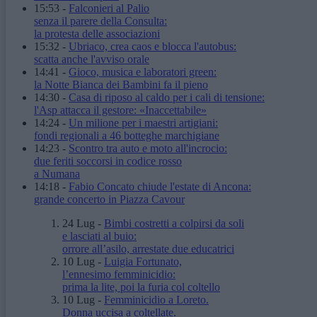
15:53
-
Falconieri al Palio
senza il parere della Consulta:
la protesta delle associazioni
15:32
-
Ubriaco, crea caos e blocca l'autobus:
scatta anche l'avviso orale
14:41
-
Gioco, musica e laboratori green:
la Notte Bianca dei Bambini fa il pieno
14:30
-
Casa di riposo al caldo per i cali di tensione:
l'Asp attacca il gestore: «Inaccettabile»
14:24
-
Un milione per i maestri artigiani:
fondi regionali a 46 botteghe marchigiane
14:23
-
Scontro tra auto e moto all'incrocio:
due feriti soccorsi in codice rosso
a Numana
14:18
-
Fabio Concato chiude l'estate di Ancona:
grande concerto in Piazza Cavour
24 Lug
-
Bimbi costretti a colpirsi da soli
e lasciati al buio:
orrore all’asilo, arrestate due educatrici
10 Lug
-
Luigia Fortunato,
l’ennesimo femminicidio:
prima la lite, poi la furia col coltello
10 Lug
-
Femminicidio a Loreto.
Donna uccisa a coltellate.