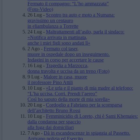
Fermato il compagno: “L’ho ammazzata”
(Foto-Video)
26 Lug
-
Scontro tra auto e moto a Numana:
gravissimo un centauro
in eliambulanza a Torrette
24 Lug
-
Maltrattamenti all’asilo, parla il sindaco:
«Notifica arrivata in mattinata,
anche i miei figli sono andati lì»
2 Ago
-
Fermato col taser,
muore in ospedale dopo un inseguimento.
Indagini in corso per accertare le cause
16 Lug
-
Tragedia a Marzocca,
donna travolta e uccisa da un treno
(Foto)
9 Lug
-
Malore in casa, muore
il professore Pino Attili
10 Lug
-
«Le urla e il pianto di mia madre al telefono:
“L’ha uccisa. Corri. Prendi l’aereo”
Così ho saputo della morte di mia sorella»
20 Lug
-
Cordoglio a Fabriano per la scomparsa
dell’architetto Bruno Rossi
10 Lug
-
Femminicidio di Loreto, chi è Sami Khemaies:
dalla condanna per spaccio
alla fuga dai domiciliari
7 Ago
-
Dà in escandescenze in spiaggia al Passetto.
Arrivano polizia ed Esercito