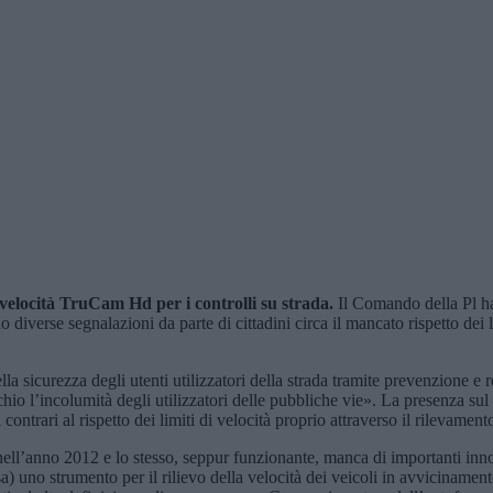
i velocità TruCam H
d
per i controlli su strada.
Il Comando della Pl ha
o diverse segnalazioni da parte di cittadini circa il mancato rispetto dei l
della sicurezza degli utenti utilizzatori della strada tramite prevenzione 
chio l’incolumità degli utilizzatori delle pubbliche vie». La presenza sul 
ntrari al rispetto dei limiti di velocità proprio attraverso il rilevamento
nell’anno 2012 e lo stesso, seppur funzionante, manca di importanti in
 uno strumento per il rilievo della velocità dei veicoli in avvicinamento