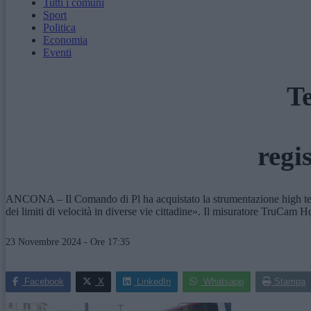
Tutti i comuni
Sport
Politica
Economia
Eventi
Te
regi
ANCONA – Il Comando di Pl ha acquistato la strumentazione high tech pe
dei limiti di velocità in diverse vie cittadine». Il misuratore TruCam 
23 Novembre 2024 - Ore 17:35
Facebook
X
LinkedIn
Whatsapp
Stampa