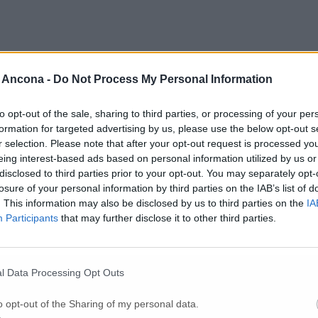
 Ancona -
Do Not Process My Personal Information
to opt-out of the sale, sharing to third parties, or processing of your per
Per poter lasciare o votare un commento devi essere registrato.
formation for targeted advertising by us, please use the below opt-out s
Effettua l'accesso
oppure
registrati
r selection. Please note that after your opt-out request is processed y
eing interest-based ads based on personal information utilized by us or
disclosed to third parties prior to your opt-out. You may separately opt-
losure of your personal information by third parties on the IAB’s list of
. This information may also be disclosed by us to third parties on the
IA
Participants
that may further disclose it to other third parties.
l Data Processing Opt Outs
estano i due ladri
o opt-out of the Sharing of my personal data.