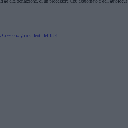
ati ad alta definizione, di un processore Cpu aggiornato e dell’autofocu
o. Crescono gli incidenti del 18%