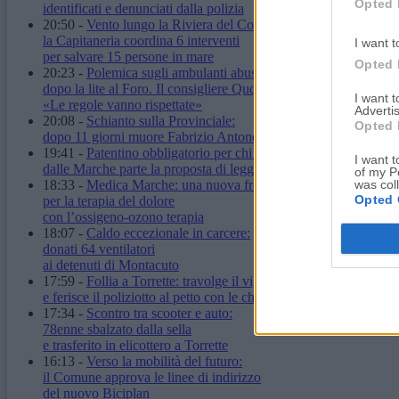
Opted 
identificati e denunciati dalla polizia
20:50
-
Vento lungo la Riviera del Conero:
la Capitaneria coordina 6 interventi
I want t
per salvare 15 persone in mare
Opted 
20:23
-
Polemica sugli ambulanti abusivi
dopo la lite al Foro. Il consigliere Quqqass:
I want 
«Le regole vanno rispettate»
Advertis
20:08
-
Schianto sulla Provinciale:
Opted 
dopo 11 giorni muore Fabrizio Antonelli
19:41
-
Patentino obbligatorio per chi ha un cane:
I want t
dalle Marche parte la proposta di legge
of my P
was col
18:33
-
Medica Marche: una nuova frontiera
Opted 
per la terapia del dolore
con l’ossigeno-ozono terapia
18:07
-
Caldo eccezionale in carcere:
donati 64 ventilatori
ai detenuti di Montacuto
17:59
-
Follia a Torrette: travolge il vigilante
e ferisce il poliziotto al petto con le chiavi
17:34
-
Scontro tra scooter e auto:
78enne sbalzato dalla sella
e trasferito in elicottero a Torrette
16:13
-
Verso la mobilità del futuro:
il Comune approva le linee di indirizzo
del nuovo Biciplan