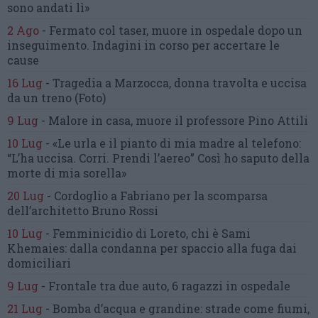
sono andati lì»
2 Ago
-
Fermato col taser,
muore in ospedale dopo un
inseguimento.
Indagini in corso per accertare le
cause
16 Lug
-
Tragedia a Marzocca,
donna travolta e uccisa
da un treno
(Foto)
9 Lug
-
Malore in casa, muore
il professore Pino Attili
10 Lug
-
«Le urla e il pianto di mia madre al telefono:
“L’ha uccisa. Corri. Prendi l’aereo”
Così ho saputo della
morte di mia sorella»
20 Lug
-
Cordoglio a Fabriano per la scomparsa
dell’architetto Bruno Rossi
10 Lug
-
Femminicidio di Loreto, chi è Sami
Khemaies:
dalla condanna per spaccio
alla fuga dai
domiciliari
9 Lug
-
Frontale tra due auto,
6 ragazzi in ospedale
21 Lug
-
Bomba d’acqua e grandine:
strade come fiumi,