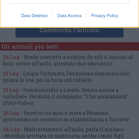
Commenta
Data Deletion
Data Access
Privacy Policy
Commenta l'articolo
Gli articoli più letti
24 Lug
-
Bimbi costretti a colpirsi da soli
e lasciati al
buio:
orrore all’asilo, arrestate due educatrici
10 Lug
-
Luigia Fortunato,
l’ennesimo femminicidio:
prima la lite, poi la furia col coltello
10 Lug
-
Femminicidio a Loreto.
Donna uccisa a
coltellate.
Fermato il compagno: “L’ho ammazzata”
(Foto-Video)
26 Lug
-
Scontro tra auto e moto a Numana:
gravissimo un centauro
in eliambulanza a Torrette
24 Lug
-
Maltrattamenti all’asilo, parla il sindaco:
«Notifica arrivata in mattinata,
anche i miei figli