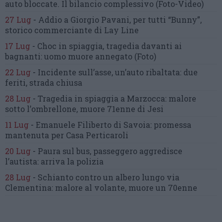
auto bloccate.
Il bilancio complessivo
(Foto-Video)
27 Lug
-
Addio a Giorgio Pavani,
per tutti “Bunny”,
storico commerciante di Lay Line
17 Lug
-
Choc in spiaggia,
tragedia davanti ai
bagnanti:
uomo muore annegato
(Foto)
22 Lug
-
Incidente sull’asse, un’auto ribaltata:
due
feriti, strada chiusa
28 Lug
-
Tragedia in spiaggia a Marzocca:
malore
sotto l’ombrellone,
muore 71enne di Jesi
11 Lug
-
Emanuele Filiberto di Savoia:
promessa
mantenuta
per Casa Perticaroli
20 Lug
-
Paura sul bus, passeggero
aggredisce
l’autista: arriva la polizia
28 Lug
-
Schianto contro un albero
lungo via
Clementina:
malore al volante, muore un 70enne