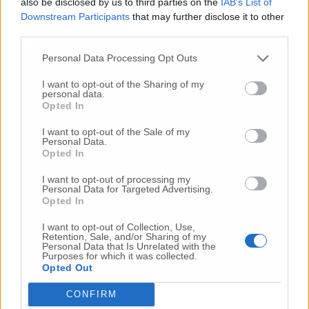
also be disclosed by us to third parties on the
IAB’s List of
Settore idrico dell’Ato 3, lavoratori in sciopero: la
Downstream Participants
that may further disclose it to other
solidarietà di Michela Glorio e Stefano Pesaresi
third parties.
Personal Data Processing Opt Outs
I want to opt-out of the Sharing of my
© RIPRODUZIONE RISERVATA
personal data.
Opted In
Vai alla home
I want to opt-out of the Sale of my
Personal Data.
Opted In
I want to opt-out of processing my
Personal Data for Targeted Advertising.
Opted In
I want to opt-out of Collection, Use,
Retention, Sale, and/or Sharing of my
Personal Data that Is Unrelated with the
Commenti
Purposes for which it was collected.
Opted Out
Nessun commento presente
CONFIRM