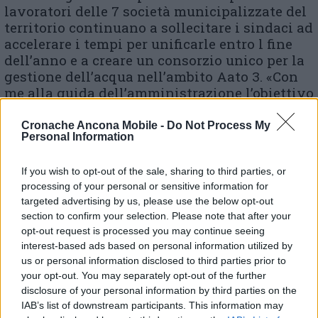
lavoratori delle 7 società municipalizzate del
territorio continuano a sollecitare i sindaci ad
accelerare i tempi per unificarle entro l fine
dell’anno e a creare un consorzio unico per la
gestione dell’acqua nell’ambito Aato 3. «Con
me alla guida dell’amministrazione l’obiettivo
sarà chiaro: far rinascere Astea spa
riconsegnandole quell’importanza che negli
Cronache Ancona Mobile -
Do Not Process My
Personal Information
anni il Pd le ha sempre più tolto. I suoi
dipendenti saranno al centro del progetto e la
If you wish to opt-out of the sale, sharing to third parties, or
garanzia del loro futuro sarà la mia priorità»
processing of your personal or sensitive information for
conclude Francesco Sallustio.
targeted advertising by us, please use the below opt-out
section to confirm your selection. Please note that after your
opt-out request is processed you may continue seeing
interest-based ads based on personal information utilized by
us or personal information disclosed to third parties prior to
Acqua, il grido della piazza mette all’angolo la
your opt-out. You may separately opt-out of the further
politica: «Il servizio deve restare pubblico»
disclosure of your personal information by third parties on the
IAB’s list of downstream participants. This information may