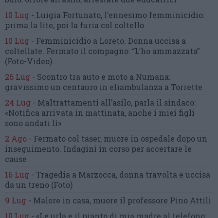
10 Lug
-
Luigia Fortunato,
l’ennesimo femminicidio:
prima la lite, poi la furia col coltello
10 Lug
-
Femminicidio a Loreto.
Donna uccisa a
coltellate.
Fermato il compagno: “L’ho ammazzata”
(Foto-Video)
26 Lug
-
Scontro tra auto e moto a Numana:
gravissimo un centauro
in eliambulanza a Torrette
24 Lug
-
Maltrattamenti all’asilo, parla il sindaco:
«Notifica arrivata in mattinata,
anche i miei figli
sono andati lì»
2 Ago
-
Fermato col taser,
muore in ospedale dopo un
inseguimento.
Indagini in corso per accertare le
cause
16 Lug
-
Tragedia a Marzocca,
donna travolta e uccisa
da un treno
(Foto)
9 Lug
-
Malore in casa, muore
il professore Pino Attili
10 Lug
-
«Le urla e il pianto di mia madre al telefono: