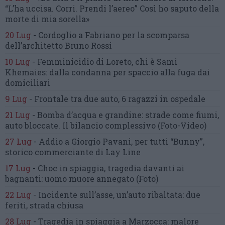
“L’ha uccisa. Corri. Prendi l’aereo”
Così ho saputo della
morte di mia sorella»
20 Lug
-
Cordoglio a Fabriano per la scomparsa
dell’architetto Bruno Rossi
10 Lug
-
Femminicidio di Loreto, chi è Sami
Khemaies:
dalla condanna per spaccio
alla fuga dai
domiciliari
9 Lug
-
Frontale tra due auto,
6 ragazzi in ospedale
21 Lug
-
Bomba d’acqua e grandine:
strade come fiumi,
auto bloccate.
Il bilancio complessivo
(Foto-Video)
27 Lug
-
Addio a Giorgio Pavani,
per tutti “Bunny”,
storico commerciante di Lay Line
17 Lug
-
Choc in spiaggia,
tragedia davanti ai
bagnanti:
uomo muore annegato
(Foto)
22 Lug
-
Incidente sull’asse, un’auto ribaltata:
due
feriti, strada chiusa
28 Lug
-
Tragedia in spiaggia a Marzocca:
malore