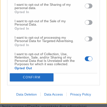
I want to opt-out of the Sharing of my
personal data.
Opted In
I want to opt-out of the Sale of my
Personal Data.
Opted In
I want to opt-out of processing my
Commenti
Personal Data for Targeted Advertising.
Opted In
Nessun commento presente
I want to opt-out of Collection, Use,
Retention, Sale, and/or Sharing of my
Personal Data that Is Unrelated with the
Commenta
Purposes for which it was collected.
Opted Out
CONFIRM
Commenta l'articolo
Gli articoli più letti
Data Deletion
Data Access
Privacy Policy
24 Lug
-
Bimbi costretti a colpirsi da soli
e lasciati al
buio:
orrore all’asilo, arrestate due educatrici