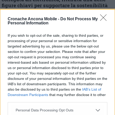
figure chiavi per supportare la sostenibilità
del sito nel medio lungo periodo.
Ringrazio il
Governo Meloni, in particolare il ministro
Cronache Ancona Mobile -
Do Not Process My
Urso e il sottosegretario Bergamotto i
Personal Information
sindacati e tutte le istituzioni coinvolte – a
partire dalla Regione anche con l’assessore
If you wish to opt-out of the sale, sharing to third parties, or
Aguzzi – per aver tenuto fermo il punto sulla
processing of your personal or sensitive information for
salvaguardia del comparto. Il mio pensiero va
targeted advertising by us, please use the below opt-out
particolarmente ai lavoratori, che non hanno
section to confirm your selection. Please note that after your
opt-out request is processed you may continue seeing
mai mollato in questa difficile partita e
interest-based ads based on personal information utilized by
soprattutto a coloro che sono coinvolti nelle
us or personal information disclosed to third parties prior to
decisioni di esubero» conclude il presidente
your opt-out. You may separately opt-out of the further
Acquaroli.
disclosure of your personal information by third parties on the
IAB’s list of downstream participants. This information may
also be disclosed by us to third parties on the
IAB’s List of
Downstream Participants
that may further disclose it to other
© RIPRODUZIONE RISERVATA
third parties.
Vai alla home
Personal Data Processing Opt Outs