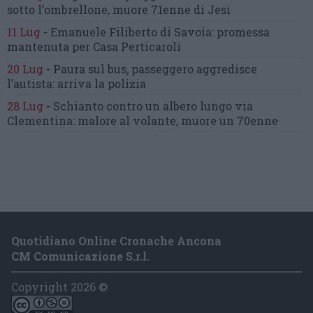
sotto l’ombrellone,
muore 71enne di Jesi
11 Lug
-
Emanuele Filiberto di Savoia:
promessa
mantenuta
per Casa Perticaroli
20 Lug
-
Paura sul bus, passeggero
aggredisce
l’autista: arriva la polizia
28 Lug
-
Schianto contro un albero
lungo via
Clementina:
malore al volante, muore un 70enne
Quotidiano Online Cronache Ancona
CM Comunicazione S.r.l.
Copyright 2026 ©