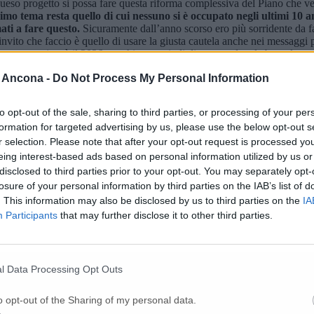
queso progetto si possa fare questa riforma complessiva del Piano che v
primo tema resta quello di cui nessuno si è occupato negli ultimi 10 an
ati a fare questo.
Sicuramente dall’anno scorso ero più sorridente da f
nvito che faccio è quello di usare la giusta cautela anche nei messaggi 
osa gara e ci sarà il 2026. cerchiamo quindi di non perdere la bussola».
 Ancona -
Do Not Process My Personal Information
to opt-out of the sale, sharing to third parties, or processing of your per
formation for targeted advertising by us, please use the below opt-out s
r selection. Please note that after your opt-out request is processed y
eing interest-based ads based on personal information utilized by us or
disclosed to third parties prior to your opt-out. You may separately opt-
losure of your personal information by third parties on the IAB’s list of
. This information may also be disclosed by us to third parties on the
IA
Participants
that may further disclose it to other third parties.
sola l’abbiamo già persa da un pezzo – è stato il commento in volata de
roblemi trovano soluzioni. Sono 2 anni che lei assessore chiacchiera su 
 sono più pieno, il servizio è peggiore e le problematiche strutturali del
l Data Processing Opt Outs
che non si possono aprire. Ci sono anziani che fanno affidamento sui Tpl 
alla settimana vengono tagliate» ha concluso il consigliere dem.
o opt-out of the Sharing of my personal data.