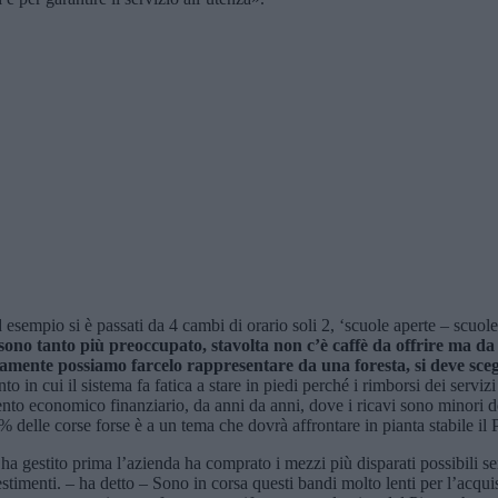
esempio si è passati da 4 cambi di orario soli 2, ‘scuole aperte – scuol
 sono tanto più preoccupato,
stavolta non c’è caffè da offrire ma d
amente possiamo farcelo rappresentare da una foresta,
si deve sce
to in cui il sistema fa fatica a stare in piedi perché i rimborsi dei servi
nto economico finanziario, da anni da anni, dove i ricavi sono minori de
 delle corse forse è a un tema che dovrà affrontare in pianta stabile il 
i ha gestito prima l’azienda ha comprato i mezzi più disparati possibili
stimenti. – ha detto – Sono in corsa questi bandi molto lenti per l’acquis