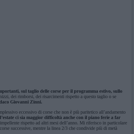
importanti,
su
l taglio delle corse
per i
l programma estivo,
sullo
zi, dei rimborsi, dei risarcimenti rispetto a questo taglio o se
ndaco Giovanni Zinni.
mplessivo eccessivo di corse che non è più paritetico all’andamento
d’estate
ci si
a
maggior difficoltà anche con i
l
piano f
e
ri
e
a far
ellente rispetto ad altri mesi dell’anno. Mi riferisco in particolare
 corse successive, mentre la linea 2/3 che condivide più di metà