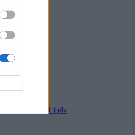
aranno soppresse
r il rilancio del Tpl»