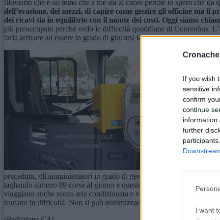
filoviario che è un tema che a me sta al cuore perché io spero che da 
dell’evasione, dei mezzi, di capire come gestire gli officine ma il 
dei ricavi sia in equilibrio con il monte dei costi.
O
ggi siamo chiam
più preoccupato perché vedo le difficoltà quotidiane di Conerobus. L’i
farla arrivare ad essere in grado di giocarsi legittimamente quella fam
Cronache
If you wish 
sensitive in
confirm you
continue se
information 
further disc
participants
Downstream 
«Credo che la bus
preceduto, gli amministratori in grado di gestire la complessità dei p
tagliando almeno 89 corse al giorno e questo impatta sul fatto che i bus
Persona
viaggiano anche senza aria condizionata e volte con i finestrini rotti 
trovano in difficoltà. Non si può minimizzare sul fatto che 600 corse 
I want t
(Redazione CA)