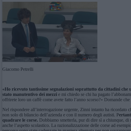
Giacomo Petrelli
«H
o ricevuto tantissime segnalazioni soprattutto da cittadini che 
stato manutenti
vo
dei mezzi
e mi chiedo se chi ha pagato l’abbonamen
offrirete loro un caffè come avete fatto l’anno scorso?» Domande che ie
Nel rispondere all’interrogazione urgente, Zinni intanto ha ricordato
non solo di bilancio dell’azienda e con il numero degli autisti. P
ertan
quadrare le corse.
Dobbiamo smetterla, pur di dire sì a chiunque, di 
anche l’aspetto scolastico. La razionalizzazione delle corse ad esempi
percorso sono state cadenzate in maniera alternata per non sovrapporsi e