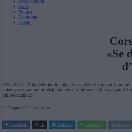
Tutti i comuni
Sport
Politica
Economia
Eventi
Cors
«Se d
d’
ANCONA – L’ha detto ieri in aula il vicesindaco Giovanni Zinni nel ris
chiedeva se saranno previsti indennizzi, rimborsi a chi ha pagato l’ab
più preoccupato»
20 Giugno 2025 - Ore 11:44
Facebook
X
LinkedIn
Whatsapp
Stampa