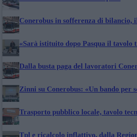
Conerobus in sofferenza di bilancio,
«Sarà istituito dopo Pasqua il tavolo
Dalla busta paga del lavoratori Cone
Zinni su Conerobus: «Un bando per sceg
Trasporto pubblico locale, tavolo tecn
Tpl e ricalcolo inflattivo, dalla Reg