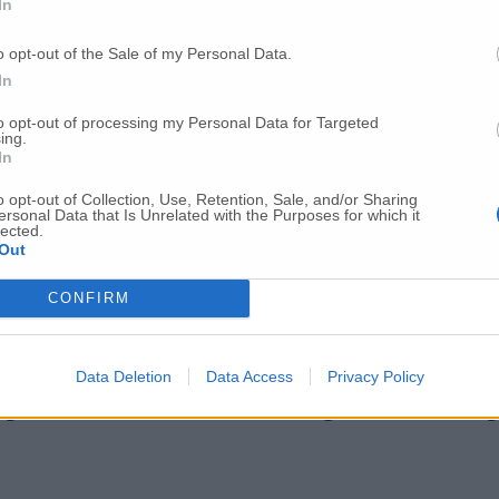
In
o opt-out of the Sale of my Personal Data.
In
to opt-out of processing my Personal Data for Targeted
ing.
 delle corse rispetto al 2024»: ecco quali s
In
o opt-out of Collection, Use, Retention, Sale, and/or Sharing
ersonal Data that Is Unrelated with the Purposes for which it
lected.
ncia incalza: «Subito l’assemblea dei soci»
Out
CONFIRM
 Comitato tecnico di gestione
Data Deletion
Data Access
Privacy Policy
 aperto un confronto in Consiglio comunale pe