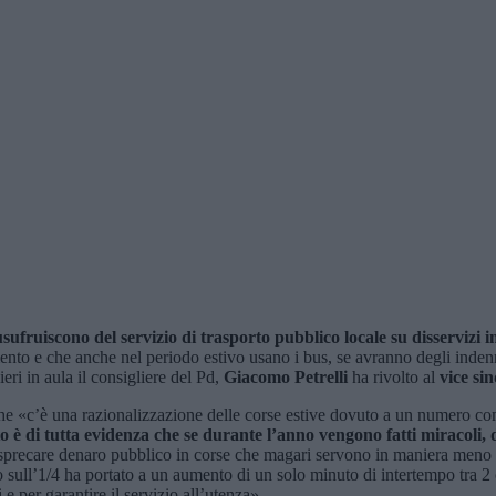
usufruiscono del servizio di trasporto pubblico locale
su disservizi 
to e che anche nel periodo estivo usano i bus, se avranno degli indenniz
ri in aula il consigliere del Pd,
Giacomo Petrelli
ha rivolto al
vice si
 che «c’è una razionalizzazione delle corse estive dovuto a un numero co
to è di tutta evidenza che se durante l’anno vengono
fatti
miracoli,
sprecare denaro pubblico in corse che magari servono in maniera meno imp
o sull’1/4 ha portato a un aumento di un solo minuto di intertempo tra 2
 per garantire il servizio all’utenza».