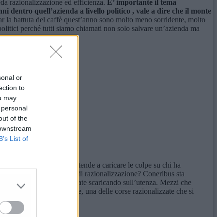
eda razionalizzazione ed efficienza.
E’
importante il tema
ni dentro quell’azienda a livello politico ,
vale a dire che
il monte
ar la battuta del caffè quest’anno sono molto meno sorridente, molto
politici perché tutti siamo chiamati non solo salvare un’azienda ma
sonal or
ection to
ou may
 personal
out of the
 downstream
B’s List of
l
consigliere Petrelli
– Si tende a caricare le colpe su chi ha
questo tema. Oggi mi parla di razionalizzazione? Coneribus sta
 bilancio dell’azienda le state scaricando sull’utenza. Mezzi che
per raggiungere l’ospedale, una delle corse razionalizzate che si