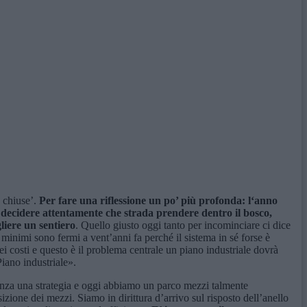
e chiuse’.
P
er fare una riflessione un po’ più profonda:
l
‘anno
a decidere attentamente che strada prendere dentro il bosco,
gliere un sentiero
. Quello giusto oggi tanto per incominciare ci dice
zi minimi sono fermi a vent’anni fa perché il sistema in sé forse è
i costi e questo è il problema centrale un piano industriale dovrà
Piano industriale».
 senza una strategia e oggi abbiamo un parco mezzi talmente
izione dei mezzi. Siamo in dirittura d’arrivo sul risposto dell’anello