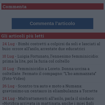
Commenta
Commenta l'articolo
Gli articoli più letti
24 Lug
-
Bimbi costretti a colpirsi da soli
e lasciati al
buio:
orrore all’asilo, arrestate due educatrici
10 Lug
-
Luigia Fortunato,
l’ennesimo femminicidio:
prima la lite, poi la furia col coltello
10 Lug
-
Femminicidio a Loreto.
Donna uccisa a
coltellate.
Fermato il compagno: “L’ho ammazzata”
(Foto-Video)
26 Lug
-
Scontro tra auto e moto a Numana:
gravissimo un centauro
in eliambulanza a Torrette
24 Lug
-
Maltrattamenti all’asilo, parla il sindaco:
«Notifica arrivata in mattinata,
anche i miei figli