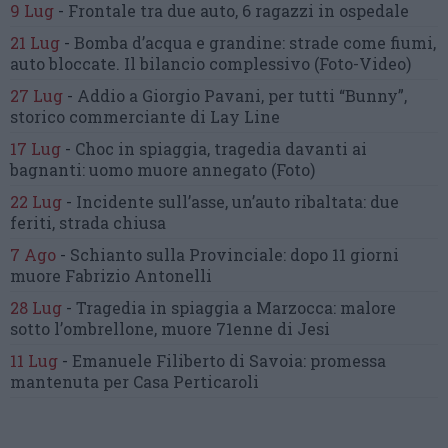
9 Lug
-
Frontale tra due auto,
6 ragazzi in ospedale
21 Lug
-
Bomba d’acqua e grandine:
strade come fiumi,
auto bloccate.
Il bilancio complessivo
(Foto-Video)
27 Lug
-
Addio a Giorgio Pavani,
per tutti “Bunny”,
storico commerciante di Lay Line
17 Lug
-
Choc in spiaggia,
tragedia davanti ai
bagnanti:
uomo muore annegato
(Foto)
22 Lug
-
Incidente sull’asse, un’auto ribaltata:
due
feriti, strada chiusa
7 Ago
-
Schianto sulla Provinciale:
dopo 11 giorni
muore Fabrizio Antonelli
28 Lug
-
Tragedia in spiaggia a Marzocca:
malore
sotto l’ombrellone,
muore 71enne di Jesi
11 Lug
-
Emanuele Filiberto di Savoia:
promessa
mantenuta
per Casa Perticaroli