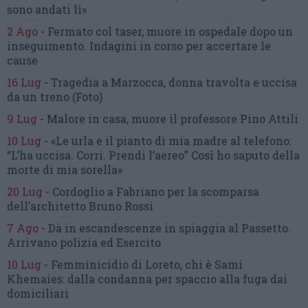
sono andati lì»
2 Ago
-
Fermato col taser,
muore in ospedale dopo un
inseguimento.
Indagini in corso per accertare le
cause
16 Lug
-
Tragedia a Marzocca,
donna travolta e uccisa
da un treno
(Foto)
9 Lug
-
Malore in casa, muore
il professore Pino Attili
10 Lug
-
«Le urla e il pianto di mia madre al telefono:
“L’ha uccisa. Corri. Prendi l’aereo”
Così ho saputo della
morte di mia sorella»
20 Lug
-
Cordoglio a Fabriano per la scomparsa
dell’architetto Bruno Rossi
7 Ago
-
Dà in escandescenze in spiaggia al Passetto.
Arrivano polizia ed Esercito
10 Lug
-
Femminicidio di Loreto, chi è Sami
Khemaies:
dalla condanna per spaccio
alla fuga dai
domiciliari