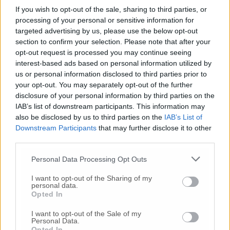
manifatture e dalle lavorazioni metalliche e
If you wish to opt-out of the sale, sharing to third parties, or
prodotti in metallo. Sul fronte del credito,
processing of your personal or sensitive information for
calano i casi di disinteresse nell’accesso ai
targeted advertising by us, please use the below opt-out
finanziamenti bancari, segno di un’attenzione
section to confirm your selection. Please note that after your
crescente alla competitività, anche se le
opt-out request is processed you may continue seeing
intenzioni di investimento previste per la
interest-based ads based on personal information utilized by
fine dell’anno scendono al 10,6%, in deciso
us or personal information disclosed to third parties prior to
your opt-out. You may separately opt-out of the further
calo rispetto al primo semestre.
disclosure of your personal information by third parties on the
IAB’s list of downstream participants. This information may
Tra i comparti più attivi sul fronte degli
also be disclosed by us to third parties on the
IAB’s List of
investimenti futuri ci sono la ristorazione
Downstream Participants
that may further disclose it to other
(26,1%) e la meccanica (25,0%), mentre cala
third parties.
sensibilmente l’interesse negli altri settori. A
Personal Data Processing Opt Outs
tracciare il bilancio dell’indagine sono i
vertici dell’Ebam.
I want to opt-out of the Sharing of my
personal data.
Opted In
I want to opt-out of the Sale of my
Personal Data.
Opted In