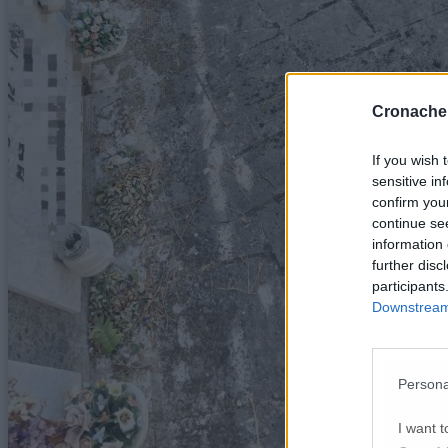
Cronache
If you wish 
sensitive in
confirm you
continue se
information 
further disc
participants
Downstream 
Persona
I want t