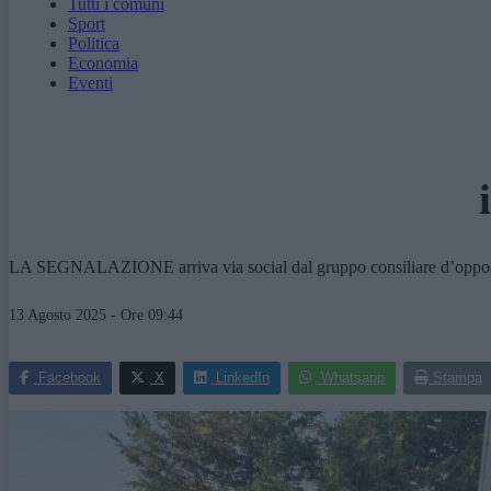
Tutti i comuni
Sport
Politica
Economia
Eventi
LA SEGNALAZIONE arriva via social dal gruppo consiliare d’opposizi
13 Agosto 2025 - Ore 09:44
Facebook
X
LinkedIn
Whatsapp
Stampa