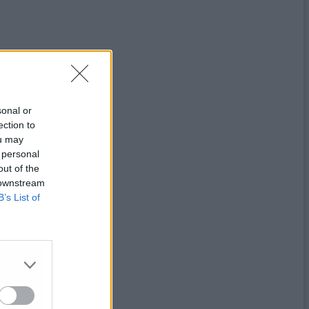
sonal or
ection to
ou may
 personal
out of the
 downstream
B’s List of