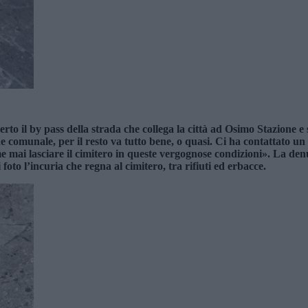
to il by pass della strada che collega la città ad Osimo Stazione e s
munale, per il resto va tutto bene, o quasi. Ci ha contattato un ci
mai lasciare il cimitero in queste vergognose condizioni». La denu
oto l’incuria che regna al cimitero, tra rifiuti ed erbacce.