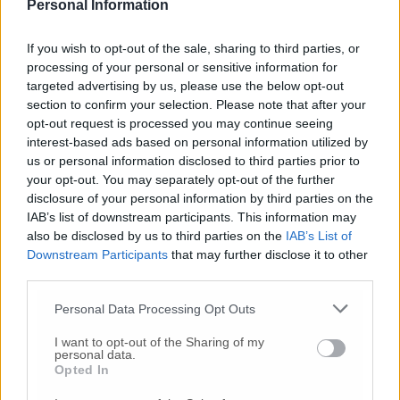
(Foto-Video)
Personal Information
26 Lug
-
Scontro tra auto e moto a Numana:
If you wish to opt-out of the sale, sharing to third parties, or
gravissimo un centauro
in eliambulanza a Torrette
processing of your personal or sensitive information for
24 Lug
-
Maltrattamenti all’asilo, parla il sindaco:
targeted advertising by us, please use the below opt-out
«Notifica arrivata in mattinata,
anche i miei figli
section to confirm your selection. Please note that after your
sono andati lì»
opt-out request is processed you may continue seeing
interest-based ads based on personal information utilized by
2 Ago
-
Fermato col taser,
muore in ospedale dopo un
us or personal information disclosed to third parties prior to
inseguimento.
Indagini in corso per accertare le
your opt-out. You may separately opt-out of the further
cause
disclosure of your personal information by third parties on the
16 Lug
-
Tragedia a Marzocca,
donna travolta e uccisa
IAB’s list of downstream participants. This information may
da un treno
(Foto)
also be disclosed by us to third parties on the
IAB’s List of
Downstream Participants
that may further disclose it to other
9 Lug
-
Malore in casa, muore
il professore Pino Attili
third parties.
10 Lug
-
«Le urla e il pianto di mia madre al telefono:
“L’ha uccisa. Corri. Prendi l’aereo”
Così ho saputo della
Personal Data Processing Opt Outs
morte di mia sorella»
I want to opt-out of the Sharing of my
20 Lug
-
Cordoglio a Fabriano per la scomparsa
personal data.
Opted In
dell’architetto Bruno Rossi