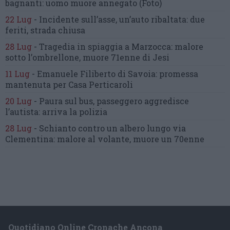
bagnanti:
uomo muore annegato
(Foto)
22 Lug
-
Incidente sull’asse, un’auto ribaltata:
due
feriti, strada chiusa
28 Lug
-
Tragedia in spiaggia a Marzocca:
malore
sotto l’ombrellone,
muore 71enne di Jesi
11 Lug
-
Emanuele Filiberto di Savoia:
promessa
mantenuta
per Casa Perticaroli
20 Lug
-
Paura sul bus, passeggero
aggredisce
l’autista: arriva la polizia
28 Lug
-
Schianto contro un albero
lungo via
Clementina:
malore al volante, muore un 70enne
Quotidiano Online Cronache Ancona