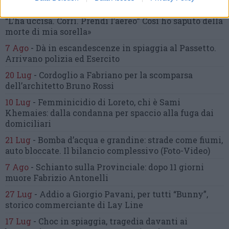
10 Lug
-
«Le urla e il pianto di mia madre al telefono:
“L’ha uccisa. Corri. Prendi l’aereo”
Così ho saputo della
morte di mia sorella»
7 Ago
-
Dà in escandescenze in spiaggia al Passetto.
Arrivano polizia ed Esercito
20 Lug
-
Cordoglio a Fabriano per la scomparsa
dell’architetto Bruno Rossi
10 Lug
-
Femminicidio di Loreto, chi è Sami
Khemaies:
dalla condanna per spaccio
alla fuga dai
domiciliari
21 Lug
-
Bomba d’acqua e grandine:
strade come fiumi,
auto bloccate.
Il bilancio complessivo
(Foto-Video)
7 Ago
-
Schianto sulla Provinciale:
dopo 11 giorni
muore Fabrizio Antonelli
27 Lug
-
Addio a Giorgio Pavani,
per tutti “Bunny”,
storico commerciante di Lay Line
17 Lug
-
Choc in spiaggia,
tragedia davanti ai