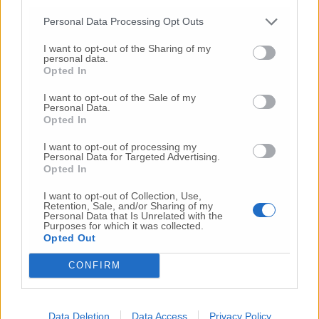
Personal Data Processing Opt Outs
24 Lug
-
Bimbi costretti a colpirsi da soli
e lasciati al
buio:
orrore all’asilo, arrestate due educatrici
I want to opt-out of the Sharing of my
personal data.
10 Lug
-
Luigia Fortunato,
l’ennesimo femminicidio:
Opted In
prima la lite, poi la furia col coltello
I want to opt-out of the Sale of my
10 Lug
-
Femminicidio a Loreto.
Donna uccisa a
Personal Data.
coltellate.
Fermato il compagno: “L’ho ammazzata”
Opted In
(Foto-Video)
I want to opt-out of processing my
26 Lug
-
Scontro tra auto e moto a Numana:
Personal Data for Targeted Advertising.
gravissimo un centauro
in eliambulanza a Torrette
Opted In
24 Lug
-
Maltrattamenti all’asilo, parla il sindaco:
I want to opt-out of Collection, Use,
«Notifica arrivata in mattinata,
anche i miei figli
Retention, Sale, and/or Sharing of my
Personal Data that Is Unrelated with the
sono andati lì»
Purposes for which it was collected.
Opted Out
2 Ago
-
Fermato col taser,
muore in ospedale dopo un
inseguimento.
Indagini in corso per accertare le
CONFIRM
cause
16 Lug
-
Tragedia a Marzocca,
donna travolta e uccisa
da un treno
(Foto)
Data Deletion
Data Access
Privacy Policy