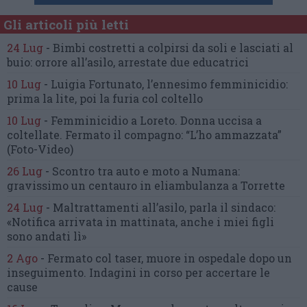
Gli articoli più letti
24 Lug
-
Bimbi costretti a colpirsi da soli
e lasciati al
buio:
orrore all’asilo, arrestate due educatrici
10 Lug
-
Luigia Fortunato,
l’ennesimo femminicidio:
prima la lite, poi la furia col coltello
10 Lug
-
Femminicidio a Loreto.
Donna uccisa a
coltellate.
Fermato il compagno: “L’ho ammazzata”
(Foto-Video)
26 Lug
-
Scontro tra auto e moto a Numana:
gravissimo un centauro
in eliambulanza a Torrette
24 Lug
-
Maltrattamenti all’asilo, parla il sindaco:
«Notifica arrivata in mattinata,
anche i miei figli
sono andati lì»
2 Ago
-
Fermato col taser,
muore in ospedale dopo un
inseguimento.
Indagini in corso per accertare le
cause