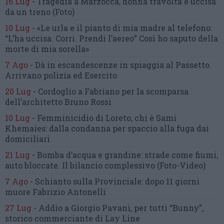
16 Lug
-
Tragedia a Marzocca,
donna travolta e uccisa
da un treno
(Foto)
10 Lug
-
«Le urla e il pianto di mia madre al telefono:
“L’ha uccisa. Corri. Prendi l’aereo”
Così ho saputo della
morte di mia sorella»
7 Ago
-
Dà in escandescenze in spiaggia al Passetto.
Arrivano polizia ed Esercito
20 Lug
-
Cordoglio a Fabriano per la scomparsa
dell’architetto Bruno Rossi
10 Lug
-
Femminicidio di Loreto, chi è Sami
Khemaies:
dalla condanna per spaccio
alla fuga dai
domiciliari
21 Lug
-
Bomba d’acqua e grandine:
strade come fiumi,
auto bloccate.
Il bilancio complessivo
(Foto-Video)
7 Ago
-
Schianto sulla Provinciale:
dopo 11 giorni
muore Fabrizio Antonelli
27 Lug
-
Addio a Giorgio Pavani,
per tutti “Bunny”,
storico commerciante di Lay Line