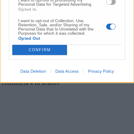
Personal Data for Targeted Advertising.
«Il porto è parte integrante della città di
Opted In
Ancona – spiega in una nota
Vincenzo
Garofalo
, presidente Autorità di sistema
I want to opt-out of Collection, Use,
Retention, Sale, and/or Sharing of my
portuale del mare Adriatico centrale –. Con
Personal Data that Is Unrelated with the
Purposes for which it was collected.
queste visite desideriamo arricchire la
Opted Out
conoscenza della sua storia e del patrimonio
architettonico presente e continuare a
CONFIRM
promuovere il Porto antico come luogo
accessibile tutto l’anno, con iniziative che ne
valorizzano le peculiarità. Un’opportunità per
Data Deletion
Data Access
Privacy Policy
rinsaldare un profondo legame fra la
comunità e lo scalo».