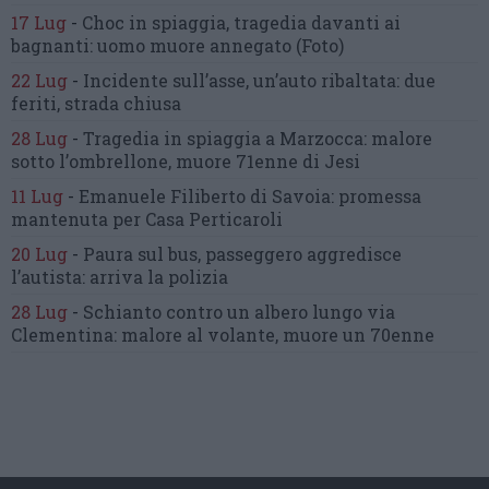
17 Lug
-
Choc in spiaggia,
tragedia davanti ai
bagnanti:
uomo muore annegato
(Foto)
22 Lug
-
Incidente sull’asse, un’auto ribaltata:
due
feriti, strada chiusa
28 Lug
-
Tragedia in spiaggia a Marzocca:
malore
sotto l’ombrellone,
muore 71enne di Jesi
11 Lug
-
Emanuele Filiberto di Savoia:
promessa
mantenuta
per Casa Perticaroli
20 Lug
-
Paura sul bus, passeggero
aggredisce
l’autista: arriva la polizia
28 Lug
-
Schianto contro un albero
lungo via
Clementina:
malore al volante, muore un 70enne