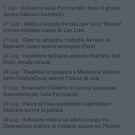
7 Ago
-
Schianto sulla Provinciale:
dopo 11 giorni
muore Fabrizio Antonelli
27 Lug
-
Addio a Giorgio Pavani,
per tutti “Bunny”,
storico commerciante di Lay Line
17 Lug
-
Choc in spiaggia,
tragedia davanti ai
bagnanti:
uomo muore annegato
(Foto)
22 Lug
-
Incidente sull’asse, un’auto ribaltata:
due
feriti, strada chiusa
28 Lug
-
Tragedia in spiaggia a Marzocca:
malore
sotto l’ombrellone,
muore 71enne di Jesi
11 Lug
-
Emanuele Filiberto di Savoia:
promessa
mantenuta
per Casa Perticaroli
20 Lug
-
Paura sul bus, passeggero
aggredisce
l’autista: arriva la polizia
28 Lug
-
Schianto contro un albero
lungo via
Clementina:
malore al volante, muore un 70enne