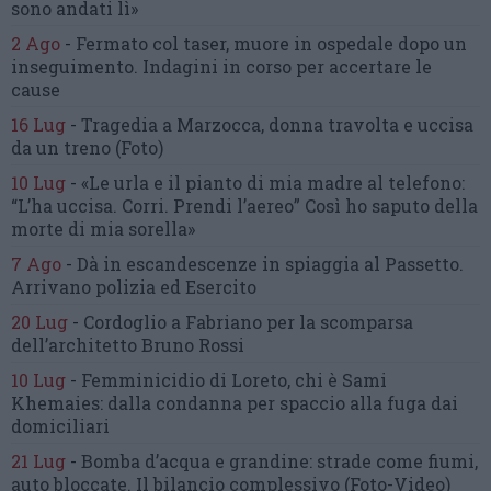
sono andati lì»
2 Ago
-
Fermato col taser,
muore in ospedale dopo un
inseguimento.
Indagini in corso per accertare le
cause
16 Lug
-
Tragedia a Marzocca,
donna travolta e uccisa
da un treno
(Foto)
10 Lug
-
«Le urla e il pianto di mia madre al telefono:
“L’ha uccisa. Corri. Prendi l’aereo”
Così ho saputo della
morte di mia sorella»
7 Ago
-
Dà in escandescenze in spiaggia al Passetto.
Arrivano polizia ed Esercito
20 Lug
-
Cordoglio a Fabriano per la scomparsa
dell’architetto Bruno Rossi
10 Lug
-
Femminicidio di Loreto, chi è Sami
Khemaies:
dalla condanna per spaccio
alla fuga dai
domiciliari
21 Lug
-
Bomba d’acqua e grandine:
strade come fiumi,
auto bloccate.
Il bilancio complessivo
(Foto-Video)