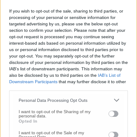
lavoratori: chi ogni giorno fa muovere la città
non può diventare la prima vittima di una
If you wish to opt-out of the sale, sharing to third parties, or
gestione miope».
processing of your personal or sensitive information for
targeted advertising by us, please use the below opt-out
section to confirm your selection. Please note that after your
opt-out request is processed you may continue seeing
© RIPRODUZIONE RISERVATA
interest-based ads based on personal information utilized by
us or personal information disclosed to third parties prior to
Vai alla home
your opt-out. You may separately opt-out of the further
disclosure of your personal information by third parties on the
IAB’s list of downstream participants. This information may
also be disclosed by us to third parties on the
IAB’s List of
Downstream Participants
that may further disclose it to other
third parties.
Personal Data Processing Opt Outs
Commenti
I want to opt-out of the Sharing of my
personal data.
Opted In
Nessun commento presente
I want to opt-out of the Sale of my