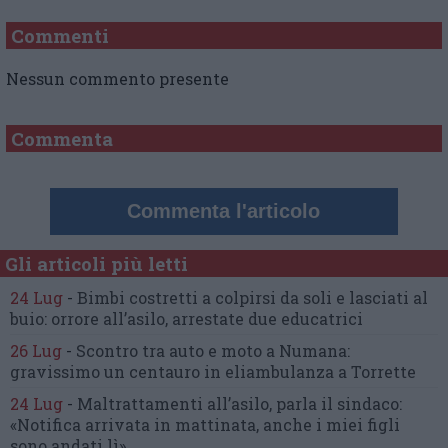
Commenti
Nessun commento presente
Commenta
Commenta l'articolo
Gli articoli più letti
24 Lug
-
Bimbi costretti a colpirsi da soli
e lasciati al
buio:
orrore all’asilo, arrestate due educatrici
26 Lug
-
Scontro tra auto e moto a Numana:
gravissimo un centauro
in eliambulanza a Torrette
24 Lug
-
Maltrattamenti all’asilo, parla il sindaco:
«Notifica arrivata in mattinata,
anche i miei figli
sono andati lì»