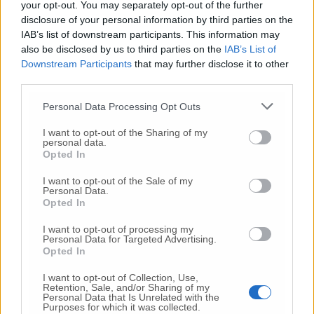
malumori tra i meloniani maceratesi
your opt-out. You may separately opt-out of the further
disclosure of your personal information by third parties on the
IAB’s list of downstream participants. This information may
Manovre per la giunta a otto: così
Acquaroli accontenta tutti. A Fdi 4
also be disclosed by us to third parties on the
IAB’s List of
assessori, alla Lega due
Downstream Participants
that may further disclose it to other
third parties.
Base Popolare non Spacca ma esulta:
Personal Data Processing Opt Outs
«Risultato di grande rilievo»
I want to opt-out of the Sharing of my
«La segretaria Contigiani stia tranquilla.
personal data.
Opted In
Mai pensato di ricandidarmi sindaco
Torno a fare l’avvocato a tempo pieno»
I want to opt-out of the Sale of my
Personal Data.
La “mattatrice” Valeria Mancinelli
Opted In
guiderà il Pd in Consiglio regionale
I want to opt-out of processing my
Personal Data for Targeted Advertising.
“Fuoco amico” contro sindaco e giunta, la
Opted In
Lega nazionale contesta Alessandrini:
chieste le dimissioni da segretario
I want to opt-out of Collection, Use,
Retention, Sale, and/or Sharing of my
Personal Data that Is Unrelated with the
Purposes for which it was collected.
Porto Recanati, bagarre post voto.