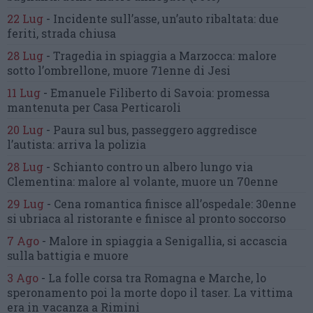
22 Lug
-
Incidente sull’asse, un’auto ribaltata:
due
feriti, strada chiusa
28 Lug
-
Tragedia in spiaggia a Marzocca:
malore
sotto l’ombrellone,
muore 71enne di Jesi
11 Lug
-
Emanuele Filiberto di Savoia:
promessa
mantenuta
per Casa Perticaroli
20 Lug
-
Paura sul bus, passeggero
aggredisce
l’autista: arriva la polizia
28 Lug
-
Schianto contro un albero
lungo via
Clementina:
malore al volante, muore un 70enne
29 Lug
-
Cena romantica finisce all’ospedale:
30enne
si ubriaca al ristorante
e finisce al pronto soccorso
7 Ago
-
Malore in spiaggia a Senigallia,
si accascia
sulla battigia e muore
3 Ago
-
La folle corsa tra Romagna e Marche,
lo
speronamento poi la morte dopo il taser.
La vittima
era in vacanza a Rimini