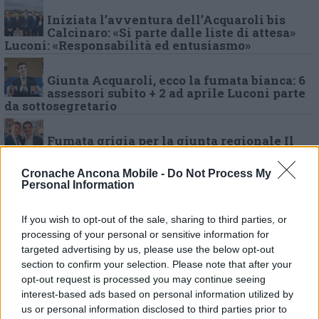
Iniziata l’avventura dell’Acquaroli bis
Calcinaro: «Si parte dalle liste di attesa»
Luconi: «Responsabilità ed entusiasmo»
Giunta Acquaroli, ecco la fumata bianca: 6
assessori subito + 2 ad aprile Luconi parte
da sottosegretario
Fumata grigia per la giunta regionale Il
vertice nazionale non sblocca lo stallo.
Lega ferma sul no a Marinelli (e Saltamartini)
Cronache Ancona Mobile -
Do Not Process My
Personal Information
Matteo Ricci ritrova il sorriso, prima firma
da europarlamentare: «Ecco la nuova
If you wish to opt-out of the sale, sharing to third parties, or
direttiva per le patenti»
processing of your personal or sensitive information for
targeted advertising by us, please use the below opt-out
Lunedì il primo Consiglio regionale,
section to confirm your selection. Please note that after your
ultimatum per la nuova giunta
opt-out request is processed you may continue seeing
interest-based ads based on personal information utilized by
Elezioni e le voci sul toto-assessori,
us or personal information disclosed to third parties prior to