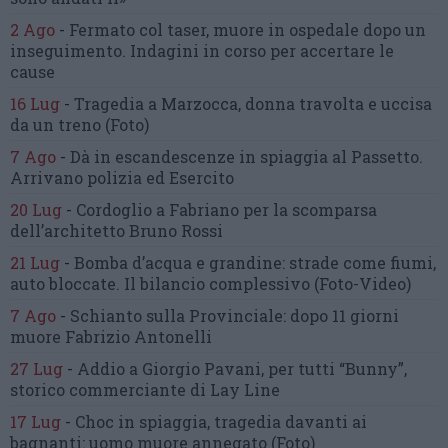
2 Ago
-
Fermato col taser,
muore in ospedale dopo un
inseguimento.
Indagini in corso per accertare le
cause
16 Lug
-
Tragedia a Marzocca,
donna travolta e uccisa
da un treno
(Foto)
7 Ago
-
Dà in escandescenze in spiaggia al Passetto.
Arrivano polizia ed Esercito
20 Lug
-
Cordoglio a Fabriano per la scomparsa
dell’architetto Bruno Rossi
21 Lug
-
Bomba d’acqua e grandine:
strade come fiumi,
auto bloccate.
Il bilancio complessivo
(Foto-Video)
7 Ago
-
Schianto sulla Provinciale:
dopo 11 giorni
muore Fabrizio Antonelli
27 Lug
-
Addio a Giorgio Pavani,
per tutti “Bunny”,
storico commerciante di Lay Line
17 Lug
-
Choc in spiaggia,
tragedia davanti ai
bagnanti:
uomo muore annegato
(Foto)