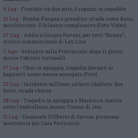
9 Lug
-
Frontale tra due auto,
6 ragazzi in ospedale
21 Lug
-
Bomba d’acqua e grandine:
strade come fiumi,
auto bloccate.
Il bilancio complessivo
(Foto-Video)
27 Lug
-
Addio a Giorgio Pavani,
per tutti “Bunny”,
storico commerciante di Lay Line
7 Ago
-
Schianto sulla Provinciale:
dopo 11 giorni
muore Fabrizio Antonelli
17 Lug
-
Choc in spiaggia,
tragedia davanti ai
bagnanti:
uomo muore annegato
(Foto)
22 Lug
-
Incidente sull’asse, un’auto ribaltata:
due
feriti, strada chiusa
28 Lug
-
Tragedia in spiaggia a Marzocca:
malore
sotto l’ombrellone,
muore 71enne di Jesi
11 Lug
-
Emanuele Filiberto di Savoia:
promessa
mantenuta
per Casa Perticaroli