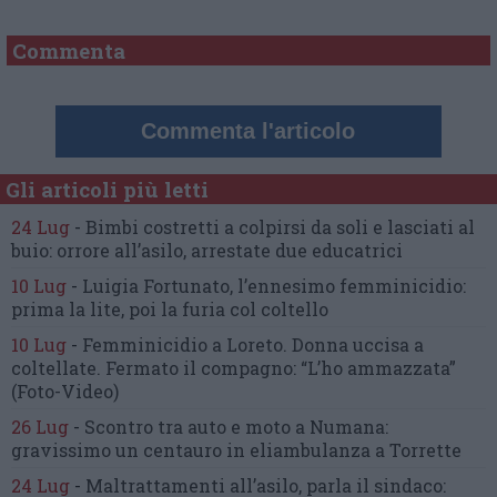
Commenta
Commenta l'articolo
Gli articoli più letti
24 Lug
-
Bimbi costretti a colpirsi da soli
e lasciati al
buio:
orrore all’asilo, arrestate due educatrici
10 Lug
-
Luigia Fortunato,
l’ennesimo femminicidio:
prima la lite, poi la furia col coltello
10 Lug
-
Femminicidio a Loreto.
Donna uccisa a
coltellate.
Fermato il compagno: “L’ho ammazzata”
(Foto-Video)
26 Lug
-
Scontro tra auto e moto a Numana:
gravissimo un centauro
in eliambulanza a Torrette
24 Lug
-
Maltrattamenti all’asilo, parla il sindaco: