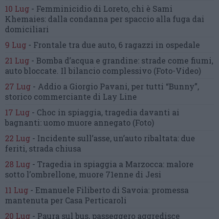
10 Lug
-
Femminicidio di Loreto, chi è Sami
Khemaies:
dalla condanna per spaccio
alla fuga dai
domiciliari
9 Lug
-
Frontale tra due auto,
6 ragazzi in ospedale
21 Lug
-
Bomba d’acqua e grandine:
strade come fiumi,
auto bloccate.
Il bilancio complessivo
(Foto-Video)
27 Lug
-
Addio a Giorgio Pavani,
per tutti “Bunny”,
storico commerciante di Lay Line
17 Lug
-
Choc in spiaggia,
tragedia davanti ai
bagnanti:
uomo muore annegato
(Foto)
22 Lug
-
Incidente sull’asse, un’auto ribaltata:
due
feriti, strada chiusa
28 Lug
-
Tragedia in spiaggia a Marzocca:
malore
sotto l’ombrellone,
muore 71enne di Jesi
11 Lug
-
Emanuele Filiberto di Savoia:
promessa
mantenuta
per Casa Perticaroli
20 Lug
-
Paura sul bus, passeggero
aggredisce