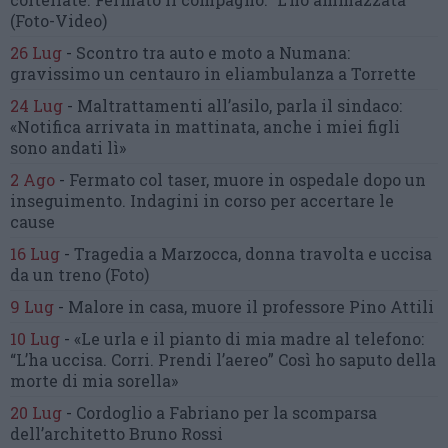
(Foto-Video)
26 Lug
-
Scontro tra auto e moto a Numana:
gravissimo un centauro
in eliambulanza a Torrette
24 Lug
-
Maltrattamenti all’asilo, parla il sindaco:
«Notifica arrivata in mattinata,
anche i miei figli
sono andati lì»
2 Ago
-
Fermato col taser,
muore in ospedale dopo un
inseguimento.
Indagini in corso per accertare le
cause
16 Lug
-
Tragedia a Marzocca,
donna travolta e uccisa
da un treno
(Foto)
9 Lug
-
Malore in casa, muore
il professore Pino Attili
10 Lug
-
«Le urla e il pianto di mia madre al telefono:
“L’ha uccisa. Corri. Prendi l’aereo”
Così ho saputo della
morte di mia sorella»
20 Lug
-
Cordoglio a Fabriano per la scomparsa
dell’architetto Bruno Rossi