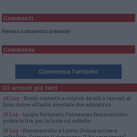
Commenti
Nessun commento presente
Commenta
Commenta l'articolo
Gli articoli più letti
24 Lug
-
Bimbi costretti a colpirsi da soli
e lasciati al
buio:
orrore all’asilo, arrestate due educatrici
10 Lug
-
Luigia Fortunato,
l’ennesimo femminicidio:
prima la lite, poi la furia col coltello
10 Lug
-
Femminicidio a Loreto.
Donna uccisa a
coltellate.
Fermato il compagno: “L’ho ammazzata”