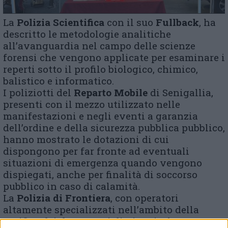
La
Polizia Scientifica
con il suo
Fullback
,
ha
descritto le metodologie analitiche
all’avanguardia nel campo delle scienze
forensi che vengono applicate per esaminare i
reperti sotto il profilo biologico, chimico,
balistico e informatico.
I poliziotti del
Reparto Mobile
di Senigallia,
presenti
con il mezzo utilizzato nelle
manifestazioni e negli eventi a garanzia
dell’ordine e della sicurezza pubblica pubblico,
hanno mostrato le dotazioni di cui
dispongono per far fronte ad eventuali
situazioni di emergenza quando vengono
dispiegati, anche per finalità di soccorso
pubblico in caso di calamità.
La
Polizia di Frontiera
, con operatori
altamente specializzati nell’ambito della
verifica dei documenti di viaggio, ha