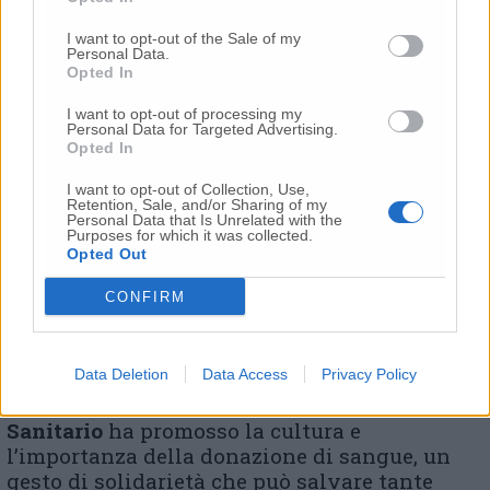
I poliziotti del
Nucleo Artificieri
hanno
I want to opt-out of the Sale of my
esposto la strumentazione utilizzata per
Personal Data.
Opted In
effettuare
ispezioni e/o bonifiche anche in
occasione di manifestazioni pubbliche,
I want to opt-out of processing my
nonché in presenza ordigni di circostanza e
Personal Data for Targeted Advertising.
Opted In
ordigni residuati bellici e per la distruzione di
materiale esplodente in genere, come ad
I want to opt-out of Collection, Use,
esempio il materiale sequestrato.
Retention, Sale, and/or Sharing of my
Personal Data that Is Unrelated with the
I
cinofili
, assieme al poliziotto “a quattro
Purposes for which it was collected.
zampe” Jack, specializzato nella ricerca di
Opted Out
sostanze stupefacenti, hanno effettuato
CONFIRM
un’esercitazione, suscitando la curiosità di
tutti i presenti. L’
Associazione
DonatoriNati
–
costituita per iniziativa di un gruppo di
Data Deletion
Data Access
Privacy Policy
appartenenti alla Polizia di Stato –
coadiuvata da personale dell’
Ufficio
Sanitario
ha promosso la cultura e
l’importanza della donazione di sangue, un
gesto di solidarietà che può salvare tante