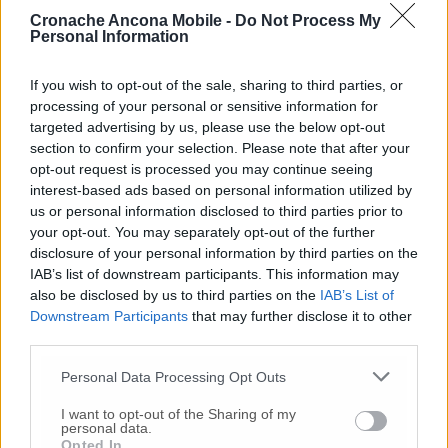
mostrato ai cittadini quali sono le
Cronache Ancona Mobile -
Do Not Process My
caratteristiche di sicurezza che devono essere
Personal Information
presenti nel passaporto per verificarne
l’autenticità.
If you wish to opt-out of the sale, sharing to third parties, or
processing of your personal or sensitive information for
targeted advertising by us, please use the below opt-out
section to confirm your selection. Please note that after your
opt-out request is processed you may continue seeing
interest-based ads based on personal information utilized by
us or personal information disclosed to third parties prior to
your opt-out. You may separately opt-out of the further
disclosure of your personal information by third parties on the
IAB’s list of downstream participants. This information may
also be disclosed by us to third parties on the
IAB’s List of
Downstream Participants
that may further disclose it to other
third parties.
Personal Data Processing Opt Outs
I want to opt-out of the Sharing of my
personal data.
Opted In