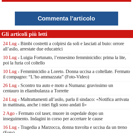
Commenta l'articolo
Gli articoli più letti
24 Lug
-
Bimbi costretti a colpirsi da soli
e lasciati al buio:
orrore
all’asilo, arrestate due educatrici
10 Lug
-
Luigia Fortunato,
l’ennesimo femminicidio:
prima la lite,
poi la furia col coltello
10 Lug
-
Femminicidio a Loreto.
Donna uccisa a coltellate.
Fermato
il compagno: “L’ho ammazzata”
(Foto-Video)
26 Lug
-
Scontro tra auto e moto a Numana:
gravissimo un
centauro
in eliambulanza a Torrette
24 Lug
-
Maltrattamenti all’asilo, parla il sindaco:
«Notifica arrivata
in mattinata,
anche i miei figli sono andati lì»
2 Ago
-
Fermato col taser,
muore in ospedale dopo un
inseguimento.
Indagini in corso per accertare le cause
16 Lug
-
Tragedia a Marzocca,
donna travolta e uccisa da un treno
(Foto)