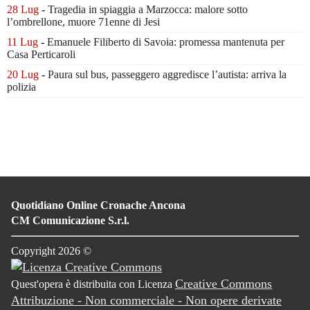
28 Lug
-
Tragedia in spiaggia a Marzocca:
malore sotto
l’ombrellone,
muore 71enne di Jesi
11 Lug
-
Emanuele Filiberto di Savoia:
promessa mantenuta
per
Casa Perticaroli
20 Lug
-
Paura sul bus, passeggero
aggredisce l’autista: arriva la
polizia
Quotidiano Online Cronache Ancona
CM Comunicazione S.r.l.
Copyright 2026 ©
Creative Commons
Quest'opera è distribuita con Licenza
Attribuzione - Non commerciale - Non opere derivate