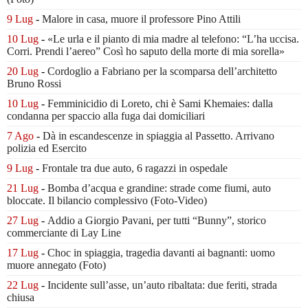
9 Lug
-
Malore in casa, muore
il professore Pino Attili
10 Lug
-
«Le urla e il pianto di mia madre al telefono:
“L’ha uccisa.
Corri. Prendi l’aereo”
Così ho saputo della morte di mia sorella»
20 Lug
-
Cordoglio a Fabriano per la scomparsa
dell’architetto
Bruno Rossi
10 Lug
-
Femminicidio di Loreto, chi è Sami Khemaies:
dalla
condanna per spaccio
alla fuga dai domiciliari
7 Ago
-
Dà in escandescenze in spiaggia al Passetto.
Arrivano
polizia ed Esercito
9 Lug
-
Frontale tra due auto,
6 ragazzi in ospedale
21 Lug
-
Bomba d’acqua e grandine:
strade come fiumi, auto
bloccate.
Il bilancio complessivo
(Foto-Video)
27 Lug
-
Addio a Giorgio Pavani,
per tutti “Bunny”,
storico
commerciante di Lay Line
17 Lug
-
Choc in spiaggia,
tragedia davanti ai bagnanti:
uomo
muore annegato
(Foto)
22 Lug
-
Incidente sull’asse, un’auto ribaltata:
due feriti, strada
chiusa