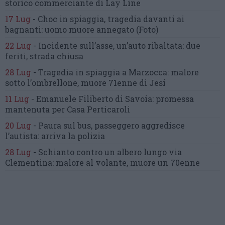
storico commerciante di Lay Line
17 Lug
-
Choc in spiaggia,
tragedia davanti ai
bagnanti:
uomo muore annegato
(Foto)
22 Lug
-
Incidente sull’asse, un’auto ribaltata:
due
feriti, strada chiusa
28 Lug
-
Tragedia in spiaggia a Marzocca:
malore
sotto l’ombrellone,
muore 71enne di Jesi
11 Lug
-
Emanuele Filiberto di Savoia:
promessa
mantenuta
per Casa Perticaroli
20 Lug
-
Paura sul bus, passeggero
aggredisce
l’autista: arriva la polizia
28 Lug
-
Schianto contro un albero
lungo via
Clementina:
malore al volante, muore un 70enne