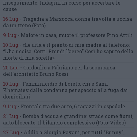
inseguimento.
Indagini in corso per accertare le
cause
16 Lug
-
Tragedia a Marzocca,
donna travolta e uccisa
da un treno
(Foto)
9 Lug
-
Malore in casa, muore
il professore Pino Attili
10 Lug
-
«Le urla e il pianto di mia madre al telefono:
“L’ha uccisa. Corri. Prendi l’aereo”
Così ho saputo della
morte di mia sorella»
20 Lug
-
Cordoglio a Fabriano per la scomparsa
dell’architetto Bruno Rossi
10 Lug
-
Femminicidio di Loreto, chi è Sami
Khemaies:
dalla condanna per spaccio
alla fuga dai
domiciliari
9 Lug
-
Frontale tra due auto,
6 ragazzi in ospedale
21 Lug
-
Bomba d’acqua e grandine:
strade come fiumi,
auto bloccate.
Il bilancio complessivo
(Foto-Video)
27 Lug
-
Addio a Giorgio Pavani,
per tutti “Bunny”,